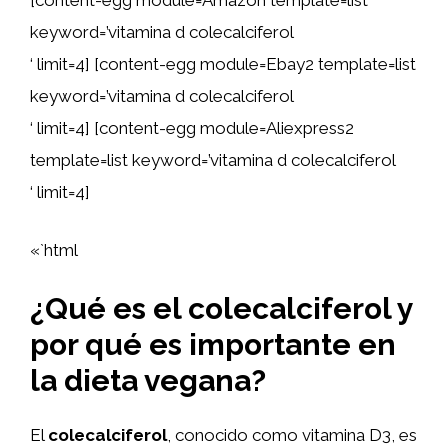
[content-egg module=Amazon template=list
keyword=’vitamina d colecalciferol
‘ limit=4] [content-egg module=Ebay2 template=list
keyword=’vitamina d colecalciferol
‘ limit=4] [content-egg module=Aliexpress2
template=list keyword=’vitamina d colecalciferol
‘ limit=4]
«`html
¿Qué es el colecalciferol y
por qué es importante en
la dieta vegana?
El
colecalciferol
, conocido como vitamina D3, es