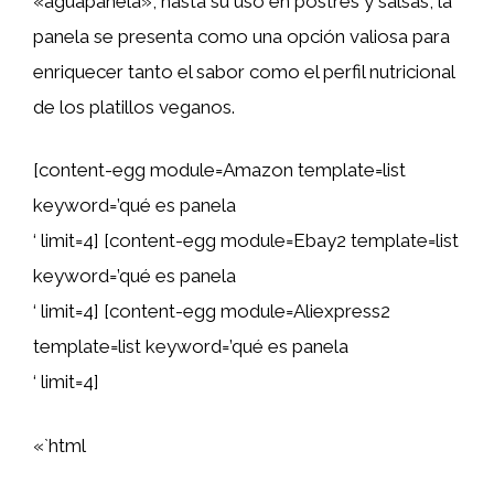
«aguapanela», hasta su uso en postres y salsas, la
panela se presenta como una opción valiosa para
enriquecer tanto el sabor como el perfil nutricional
de los platillos veganos.
[content-egg module=Amazon template=list
keyword=’qué es panela
‘ limit=4] [content-egg module=Ebay2 template=list
keyword=’qué es panela
‘ limit=4] [content-egg module=Aliexpress2
template=list keyword=’qué es panela
‘ limit=4]
«`html