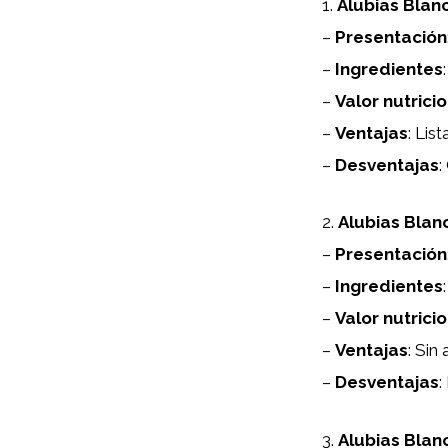
1.
Alubias Blan
–
Presentación
–
Ingredientes
–
Valor nutrici
–
Ventajas
: Lis
–
Desventajas
:
2.
Alubias Blan
–
Presentación
–
Ingredientes
–
Valor nutrici
–
Ventajas
: Sin
–
Desventajas
:
3.
Alubias Blan