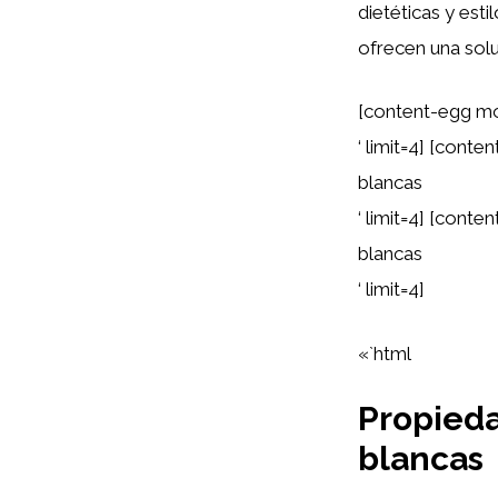
dietéticas y esti
ofrecen una solu
[content-egg mo
‘ limit=4] [cont
blancas
‘ limit=4] [cont
blancas
‘ limit=4]
«`html
Propieda
blancas