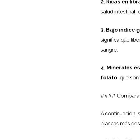
2.
Ricas en
fibr
salud intestinal
3.
Bajo índice 
significa que li
sangre.
4.
Minerales es
folato
, que son
#### Comparati
A continuación, 
blancas más des