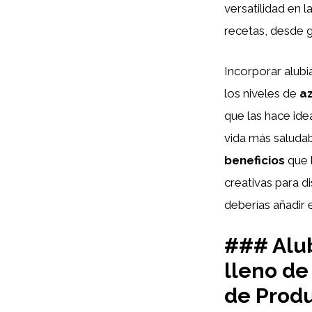
versatilidad en 
recetas, desde g
Incorporar alubi
los niveles de
a
que las hace ide
vida más saluda
beneficios
que l
creativas para d
deberías añadir 
### Alu
lleno de
de Prod