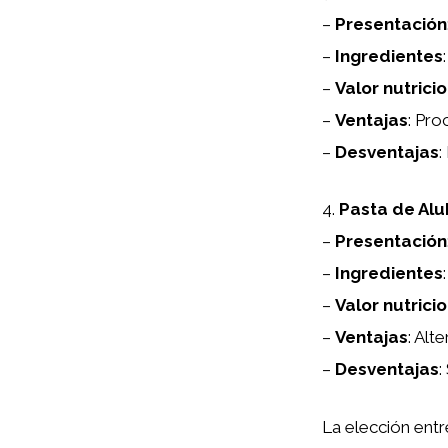
–
Presentación
–
Ingredientes
–
Valor nutrici
–
Ventajas
: Pro
–
Desventajas
:
4.
Pasta de Alu
–
Presentación
–
Ingredientes
–
Valor nutrici
–
Ventajas
: Alt
–
Desventajas
:
La elección ent