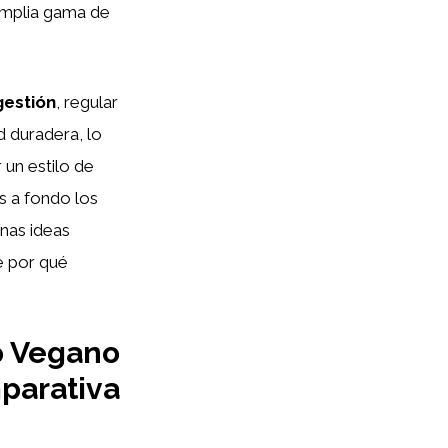
 amplia gama de
gestión
, regular
 duradera, lo
 un estilo de
s a fondo los
unas ideas
e por qué
o Vegano
mparativa