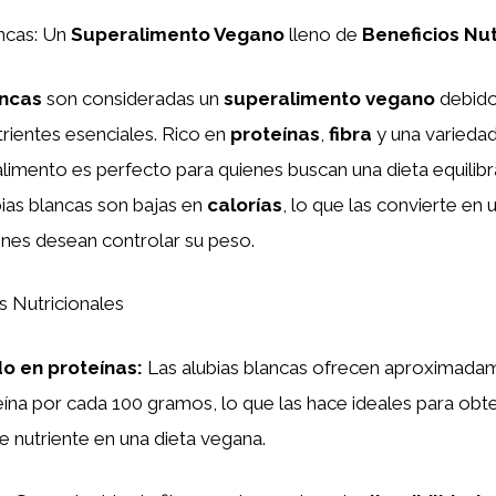
ncas: Un
Superalimento Vegano
lleno de
Beneficios Nut
ancas
son consideradas un
superalimento vegano
debido
rientes esenciales. Rico en
proteínas
,
fibra
y una variedad
alimento es perfecto para quienes buscan una dieta equilibr
ias blancas son bajas en
calorías
, lo que las convierte en
enes desean controlar su peso.
 Nutricionales
do en
proteínas
:
Las alubias blancas ofrecen aproximada
na por cada 100 gramos, lo que las hace ideales para obte
e nutriente en una dieta vegana.