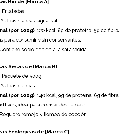
cas Bio de [Marca A]
: Enlatadas
: Alubias blancas, agua, sal.
onal (por 100g)
: 120 kcal, 8g de proteína, 5g de fibra.
tas para consumir y sin conservantes.
 Contiene sodio debido a la sal añadida.
cas Secas de [Marca B]
: Paquete de 500g
: Alubias blancas.
onal (por 100g)
: 140 kcal, 9g de proteína, 6g de fibra.
 aditivos, ideal para cocinar desde cero.
 Requiere remojo y tiempo de cocción.
cas Ecológicas de [Marca C]