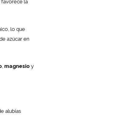
 favorece la
ico, lo que
 de azúcar en
o
,
magnesio
y
e alubias