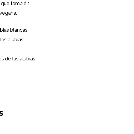
o que también
 vegana.
bias blancas
las alubias
s de las alubias
s