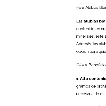
### Alubias Bla
Las
alubias bl
contenido en nut
minerales, este 
Además, las alub
opción para qui
#### Beneficios
1.
Alto conteni
gramos de proteí
necesaria de est