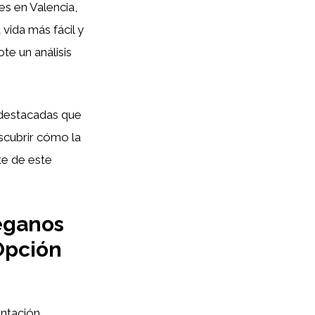
es en Valencia,
vida más fácil y
e un análisis
 destacadas que
escubrir cómo la
te de este
eganos
Opción
entación