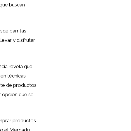
 que buscan
sde barritas
levar y disfrutar
cia revela que
 en técnicas
nte de productos
r opción que se
omprar productos
o el Mercado