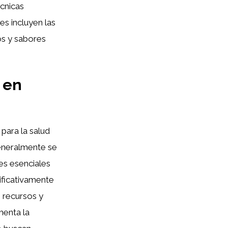
écnicas
es incluyen las
os y sabores
 en
 para la salud
eneralmente se
es esenciales
ificativamente
 recursos y
menta la