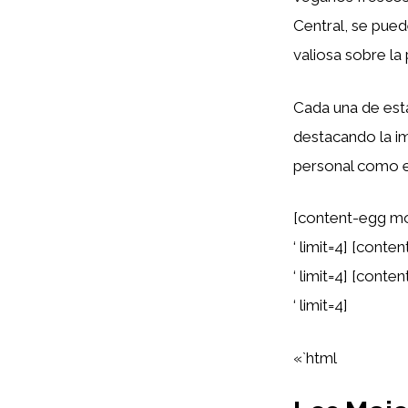
Central, se pue
valiosa sobre la
Cada una de esta
destacando la im
personal como e
[content-egg mo
‘ limit=4] [con
‘ limit=4] [cont
‘ limit=4]
«`html