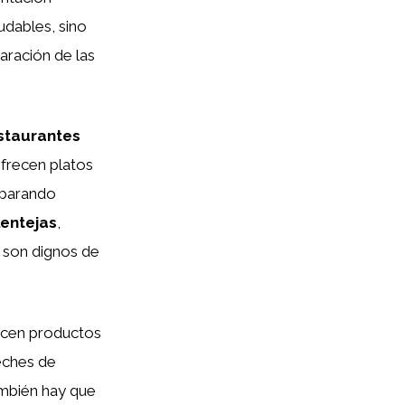
udables, sino
ración de las
staurantes
ofrecen platos
parando
lentejas
,
 son dignos de
recen productos
leches de
ambién hay que