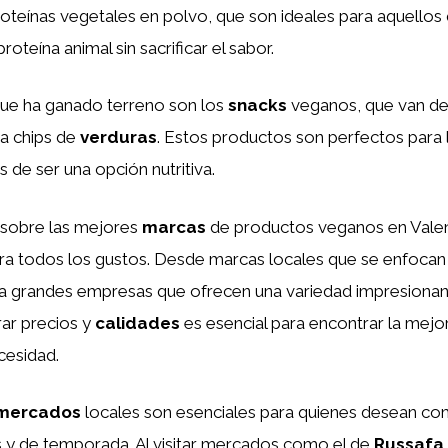
oteínas vegetales en polvo, que son ideales para aquellos
proteína animal sin sacrificar el sabor.
ue ha ganado terreno son los
snacks
veganos, que van de
ta chips de
verduras
. Estos productos son perfectos para l
s de ser una opción nutritiva.
n sobre las mejores
marcas
de productos veganos en Valen
ra todos los gustos. Desde marcas locales que se enfocan
ta grandes empresas que ofrecen una variedad impresiona
rar precios y
calidades
es esencial para encontrar la mejo
cesidad.
mercados
locales son esenciales para quienes desean c
 y de temporada. Al visitar mercados como el de
Russafa