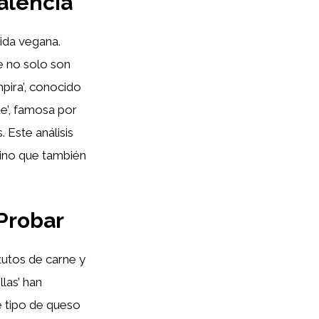
alencia
ida vegana.
e no solo son
mpira’, conocido
e’, famosa por
 Este análisis
sino que también
Probar
tutos de carne y
llas’ han
e tipo de queso