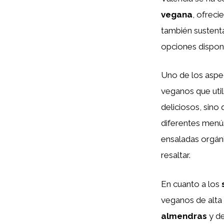
vegana
, ofreci
también sustenta
opciones dispon
Uno de los aspe
veganos que util
deliciosos, sino
diferentes men
ensaladas orgán
resaltar.
En cuanto a los
veganos de alta 
almendras
y d