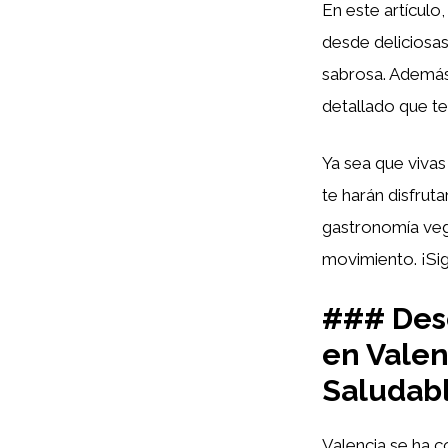
En este artícul
desde deliciosas
sabrosa. Además
detallado que te
Ya sea que vivas
te harán disfrut
gastronomía veg
movimiento. ¡Sig
### Des
en Valen
Saludabl
Valencia se ha 