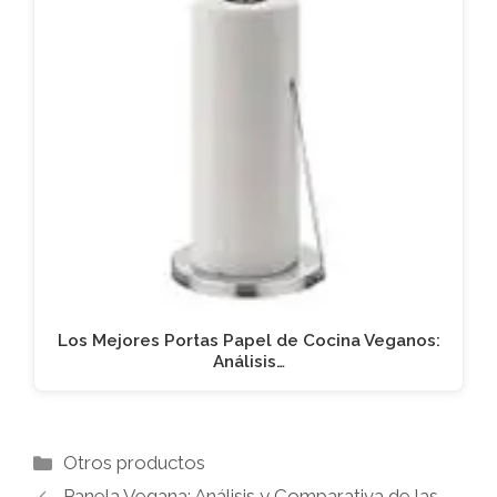
Los Mejores Portas Papel de Cocina Veganos:
Análisis…
Categorías
Otros productos
Panela Vegana: Análisis y Comparativa de las