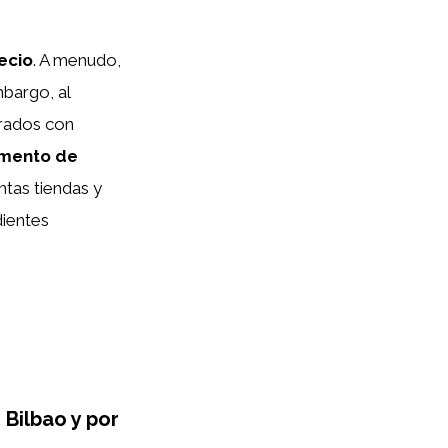
ecio
. A menudo,
bargo, al
orados con
emento de
ntas tiendas y
dientes
Bilbao y por