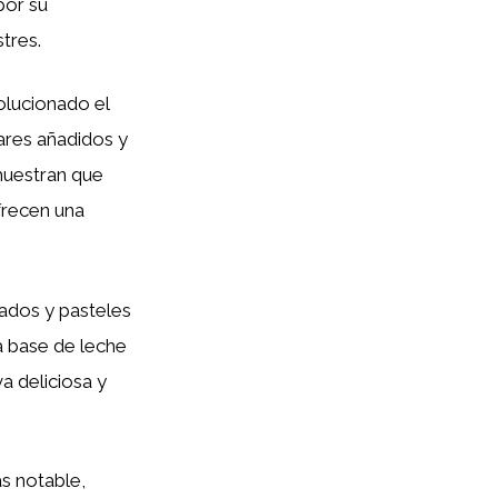
por su
tres.
volucionado el
ares añadidos y
 muestran que
frecen una
lados y pasteles
 a base de leche
a deliciosa y
s notable,