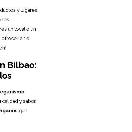
oductos y lugares
 los
es un local o un
 ofrecer en el
en!
n Bilbao:
dos
veganismo
,
calidad y sabor.
veganos
que