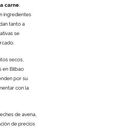
la carne
.
n ingredientes
dan tanto a
ativas se
rcado.
utos secos,
s en Bilbao
enden por su
mentar con la
Leches de avena,
ción de precios