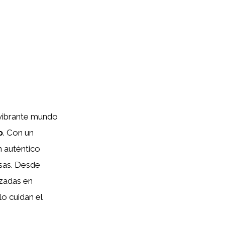
 vibrante mundo
o
. Con un
n auténtico
osas. Desde
izadas en
lo cuidan el