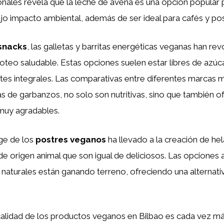
ionales revela que la leche de avena es una opción popular 
o impacto ambiental, además de ser ideal para cafés y pos
snacks
, las galletas y barritas energéticas veganas han re
teo saludable. Estas opciones suelen estar libres de azúc
entes integrales. Las comparativas entre diferentes marcas
s de garbanzos, no solo son nutritivas, sino que también o
 muy agradables.
uge de los
postres veganos
ha llevado a la creación de he
 de origen animal que son igual de deliciosos. Las opciones
 naturales están ganando terreno, ofreciendo una alternativ
calidad de los productos veganos en Bilbao es cada vez má