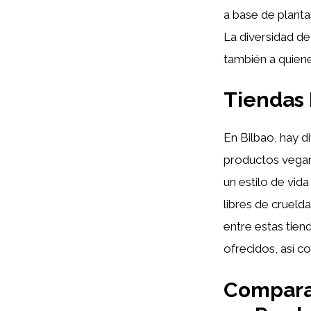
a base de plantas
La diversidad de
también a quien
Tiendas 
En Bilbao, hay d
productos vegan
un estilo de vid
libres de crueld
entre estas tien
ofrecidos, así c
Comparat