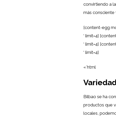
convirtiendo a l
más consciente 
[content-egg mo
‘ limit=4] [cont
‘ limit=4] [cont
‘ limit=4]
«`html
Variedad
Bilbao se ha co
productos que v
locales, podemo