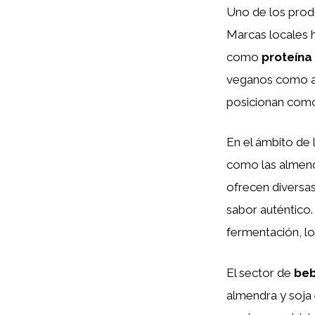
Uno de los prod
Marcas locales 
como
proteína
veganos como a 
posicionan como
En el ámbito de
como las almend
ofrecen diversa
sabor auténtico
fermentación, l
El sector de
beb
almendra y soja