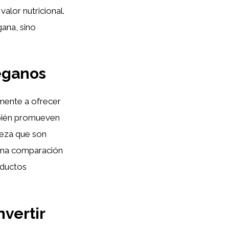
valor nutricional.
gana, sino
eganos
mente a ofrecer
mbién promueven
pieza que son
 una comparación
oductos
nvertir