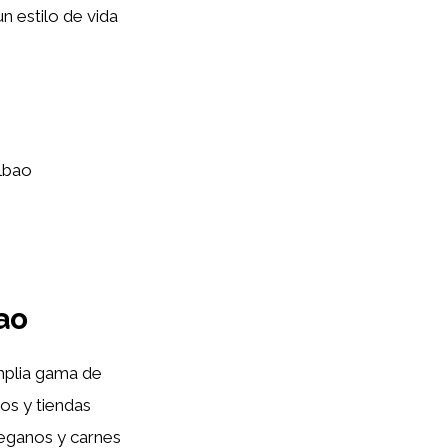
n estilo de vida
ilbao
ao
mplia gama de
os y tiendas
eganos y carnes