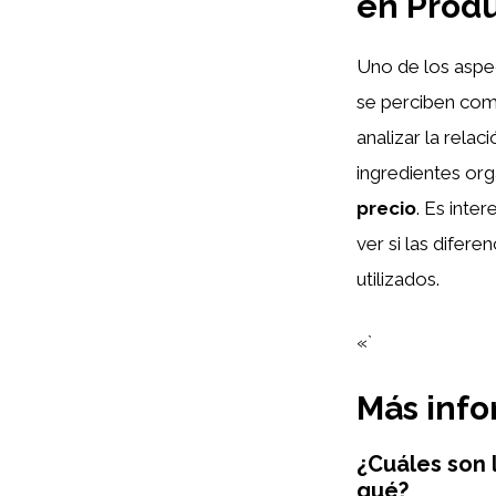
en Prod
Uno de los aspe
se perciben com
analizar la rel
ingredientes org
precio
. Es inte
ver si las difere
utilizados.
«`
Más inf
¿Cuáles son 
qué?