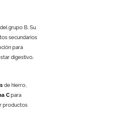
 del grupo B. Su
ctos secundarios
pción para
tar digestivo.
s
de hierro,
na C
para
ar productos