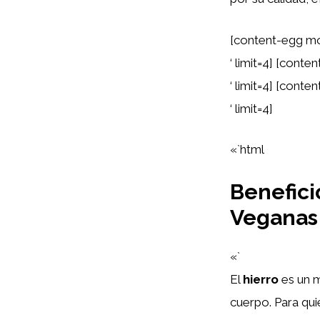
[content-egg mo
‘ limit=4] [con
‘ limit=4] [cont
‘ limit=4]
«`html
Benefici
Veganas
«`
El
hierro
es un m
cuerpo. Para qui