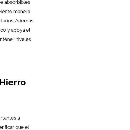
te absorbibles
elente manera
diarios. Además,
ico y apoya el
tener niveles
 Hierro
ortantes a
rificar que el