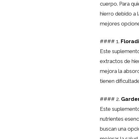
cuerpo. Para qui
hierro debido a 
mejores opcion
#### 1.
Floradi
Este suplemento
extractos de hie
mejora la absorc
tienen dificulta
#### 2.
Garden
Este suplemento
nutrientes esen
buscan una opci
mejorar la salud