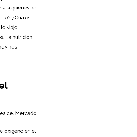
 para quienes no
uado? ¿Cuáles
e viaje
. La nutrición
 hoy nos
!
el
nes del Mercado
de oxígeno en el