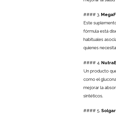
#### 3.
MegaFo
Este suplemento
fórmula está di
habituales asoc
quienes necesita
#### 4.
NutraB
Un producto que
como el glucona
mejorar la absor
sintéticos.
#### 5.
Solgar