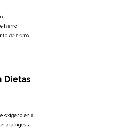
ro
e hierro
nto de hierro
 Dietas
de oxígeno en el
n a la ingesta