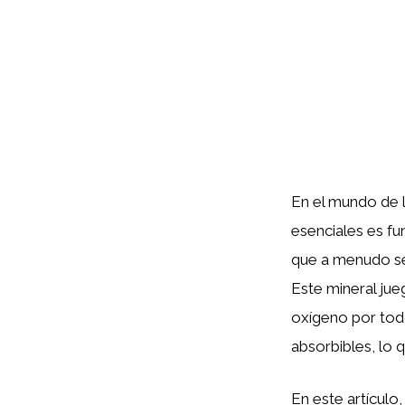
En el mundo de l
esenciales es fu
que a menudo s
Este mineral jue
oxígeno por todo
absorbibles, lo 
En este artículo