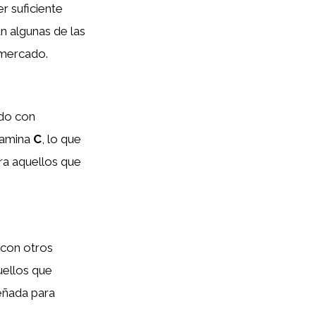
r suficiente
an algunas de las
 mercado.
do con
tamina
C
, lo que
ra aquellos que
 con otros
quellos que
eñada para