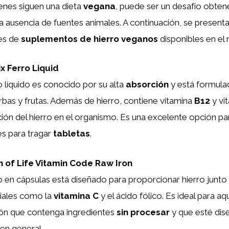
enes siguen una dieta
vegana
, puede ser un desafío obtene
la ausencia de fuentes animales. A continuación, se present
es de
suplementos de hierro veganos
disponibles en el
x Ferro Liquid
 líquido es conocido por su alta
absorción
y está formula
rbas y frutas. Además de hierro, contiene vitamina
B12
y vi
ión del hierro en el organismo. Es una excelente opción pa
des para tragar
tabletas
.
 of Life Vitamin Code Raw Iron
 en cápsulas está diseñado para proporcionar hierro junto
ciales como la
vitamina C
y el ácido fólico. Es ideal para a
ón que contenga ingredientes
sin procesar
y que esté dis
 en general.