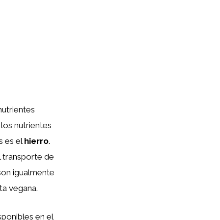
nutrientes
los nutrientes
s es el
hierro
.
l transporte de
 son igualmente
eta vegana.
sponibles en el