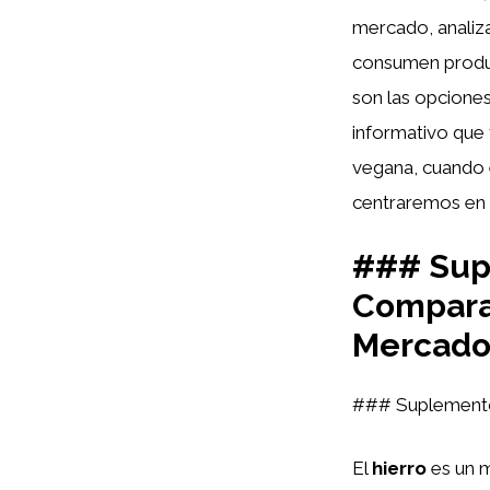
mercado, analiza
consumen produc
son las opcione
informativo que 
vegana, cuando e
centraremos en u
### Sup
Comparat
Mercad
### Suplemento
El
hierro
es un m