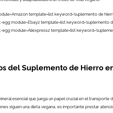
dule=Amazon template=list keyword=’suplemento de hier
tent-egg module=Ebay2 template=list keyword=’suplemento d
ent-egg module=Aliexpress2 template=list keyword=’supleme
os del Suplemento de Hierro en
ineral esencial que juega un papel crucial en el transporte 
enes siguen una dieta vegana, es importante prestar atenció