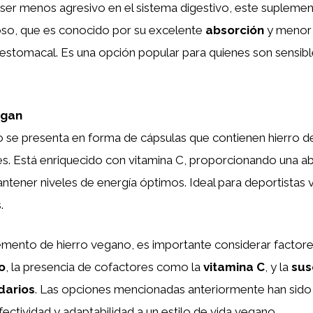
er menos agresivo en el sistema digestivo, este suplement
roso, que es conocido por su excelente
absorción
y menor 
estomacal. Es una opción popular para quienes son sensibl
egan
 se presenta en forma de cápsulas que contienen hierro d
s. Está enriquecido con vitamina C, proporcionando una ab
ntener niveles de energía óptimos. Ideal para deportistas
.
lemento de hierro vegano, es importante considerar factor
o
, la presencia de cofactores como la
vitamina C
, y la
sus
darios
. Las opciones mencionadas anteriormente han sido
fectividad y adaptabilidad a un estilo de vida vegano.