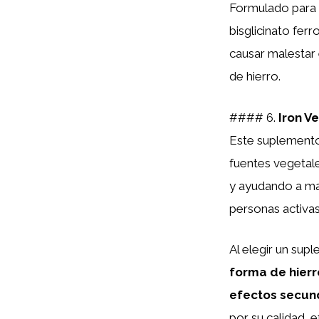
Formulado para s
bisglicinato fer
causar malestar 
de hierro.
#### 6.
Iron V
Este suplemento
fuentes vegetale
y ayudando a ma
personas activas
Al elegir un sup
forma de hierr
efectos secun
por su calidad, e