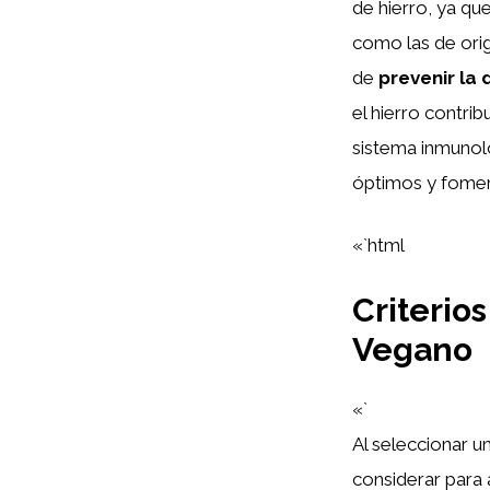
de hierro, ya qu
como las de ori
de
prevenir la 
el hierro contrib
sistema inmunol
óptimos y fomen
«`html
Criterio
Vegano
«`
Al seleccionar u
considerar para 