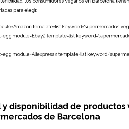
stenibilidad, los consumidores veganos en Barcelona tiene
iadas para elegir.
odule=Amazon template=list keyword=’supermercados veg
tent-egg module=Ebay2 template=list keyword=’supermerca
tent-egg module=Aliexpress2 template=list keyword=’super
 y disponibilidad de productos
rmercados de Barcelona