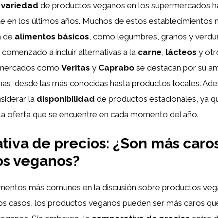
a
variedad
de productos veganos en los supermercados h
te en los últimos años. Muchos de estos establecimientos 
a de
alimentos básicos
, como legumbres, granos y verdur
comenzado a incluir alternativas a la
carne
,
lácteos
y otr
rmercados como
Veritas
y
Caprabo
se destacan por su am
as, desde las más conocidas hasta productos locales. Ad
siderar la
disponibilidad
de productos estacionales, ya q
 la oferta que se encuentre en cada momento del año.
iva de precios: ¿Son más caros
os veganos?
mentos más comunes en la discusión sobre productos veg
os casos, los productos veganos pueden ser más caros qu