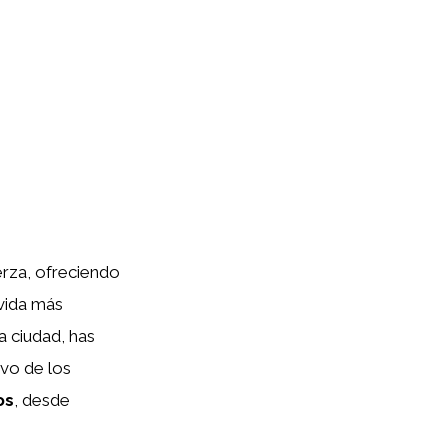
rza, ofreciendo
 vida más
a ciudad, has
vo de los
os
, desde