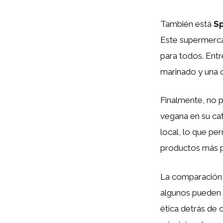
También está
S
Este supermerca
para todos. Ent
marinado y una 
Finalmente, no
vegana en su ca
local, lo que pe
productos más po
La comparación 
algunos pueden s
ética detrás de 