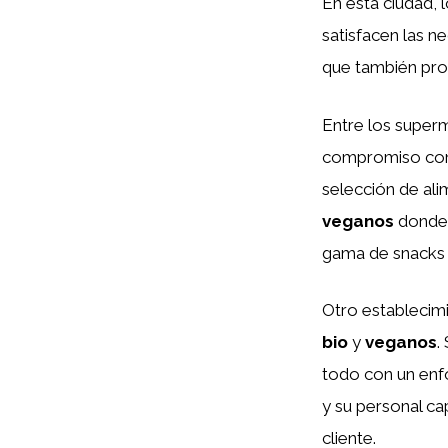
En esta ciudad,
satisfacen las n
que también pro
Entre los supe
compromiso con 
selección de al
veganos
donde 
gama de snacks 
Otro estableci
bio
y
veganos
.
todo con un enfo
y su personal c
cliente.