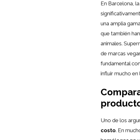
En Barcelona, l
significativamen
una amplia gam
que también han 
animales. Supe
de marcas vegan
fundamental con
influir mucho en
Comparat
product
Uno de los argu
costo
. En much