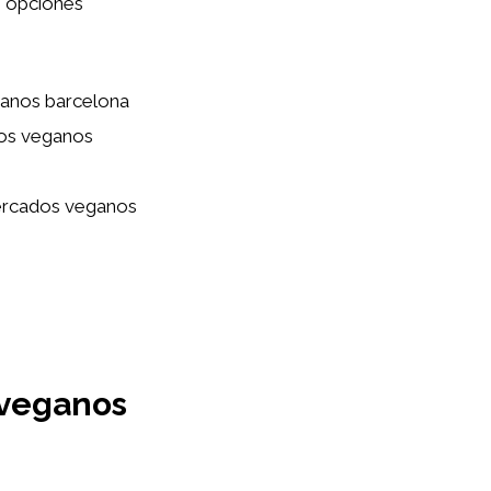
n opciones
anos barcelona
dos veganos
mercados veganos
 veganos