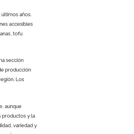
 últimos años.
nes accesibles
anas, tofu
una sección
de producción
región. Los
e, aunque
s productos y la
didad, variedad y