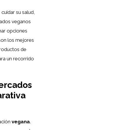
cuidar su salud,
rcados veganos
nar opciones
 son los mejores
productos de
ara un recorrido
ercados
rativa
tación
vegana
.