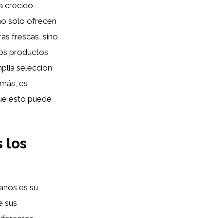
a crecido
no solo ofrecen
as frescas, sino
os productos
plia selección
emás, es
ue esto puede
 los
anos es su
e sus