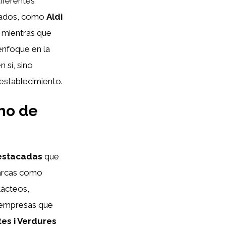
iferentes
rcados, como
Aldi
 mientras que
enfoque en la
 sí, sino
 establecimiento.
no de
estacadas
que
Marcas como
lácteos,
 empresas que
tes i Verdures