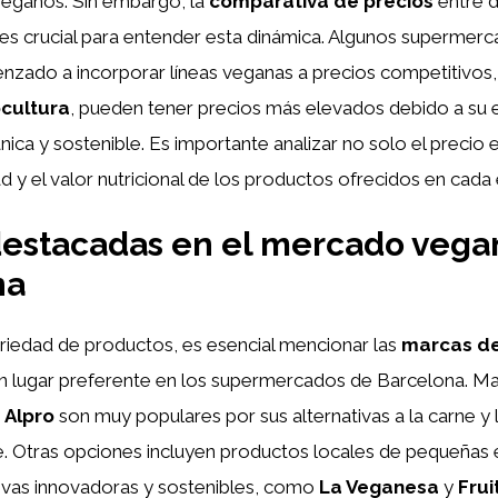
eganos. Sin embargo, la
comparativa de precios
entre d
s crucial para entender esta dinámica. Algunos superme
nzado a incorporar líneas veganas a precios competitivos,
ocultura
, pueden tener precios más elevados debido a su 
ica y sostenible. Es importante analizar no solo el precio en
ad y el valor nutricional de los productos ofrecidos en cada
destacadas en el mercado vega
na
riedad de productos, es esencial mencionar las
marcas d
n lugar preferente en los supermercados de Barcelona. 
y
Alpro
son muy populares por sus alternativas a la carne y 
. Otras opciones incluyen productos locales de pequeñas
tivas innovadoras y sostenibles, como
La Veganesa
y
Frui