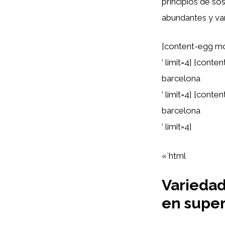
principios de so
abundantes y var
[content-egg m
‘ limit=4] [con
barcelona
‘ limit=4] [con
barcelona
‘ limit=4]
«`html
Variedad
en supe