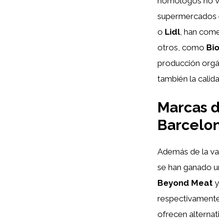
homólogos no v
supermercados e
o
Lidl
, han come
otros, como
Bi
producción orgán
también la calid
Marcas 
Barcelo
Además de la va
se han ganado u
Beyond Meat
respectivamente
ofrecen alterna