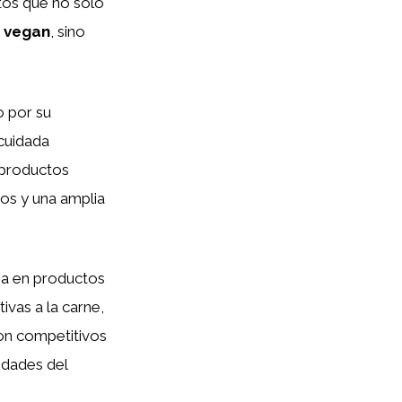
tos que no solo
a
vegan
, sino
o por su
cuidada
 productos
s y una amplia
iza en productos
ivas a la carne,
son competitivos
idades del