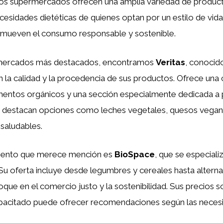
 los supermercados ofrecen una amplia variedad de produc
ecesidades dietéticas de quienes optan por un estilo de vid
mueven el consumo responsable y sostenible.
rmercados más destacados, encontramos
Veritas
, conocid
la calidad y la procedencia de sus productos. Ofrece una 
imentos orgánicos y una sección especialmente dedicada a
destacan opciones como leches vegetales, quesos vegano
saludables.
miento que merece mención es
BioSpace
, que se especial
 Su oferta incluye desde legumbres y cereales hasta alternat
que en el comercio justo y la sostenibilidad. Sus precios 
apacitado puede ofrecer recomendaciones según las neces