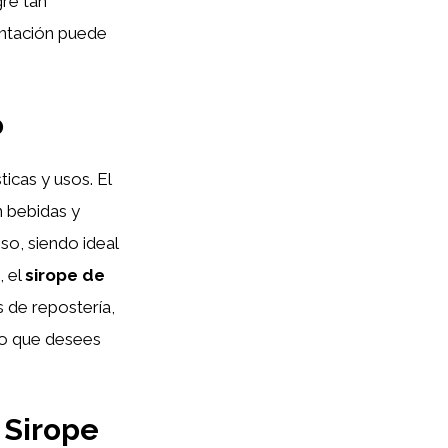
gre tan
entación puede
o
ticas y usos. El
n bebidas y
so, siendo ideal
, el
sirope de
 de repostería,
so que desees
 Sirope