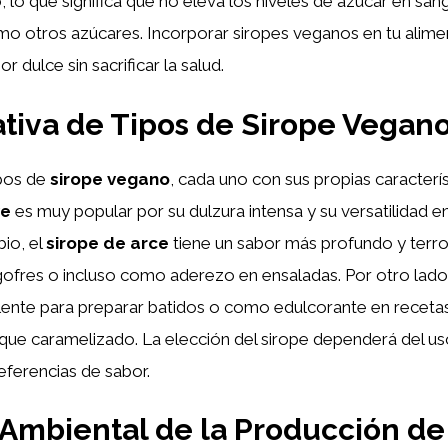
, lo que significa que no eleva los niveles de azúcar en san
o otros azúcares. Incorporar siropes veganos en tu alim
r dulce sin sacrificar la salud.
iva de Tipos de Sirope Vegan
ipos de
sirope vegano
, cada uno con sus propias caracterís
ve
es muy popular por su dulzura intensa y su versatilidad e
io, el
sirope de arce
tiene un sabor más profundo y terro
gofres o incluso como aderezo en ensaladas. Por otro lado
ente para preparar batidos o como edulcorante en recetas
que caramelizado. La elección del sirope dependerá del u
referencias de sabor.
Ambiental de la Producción de