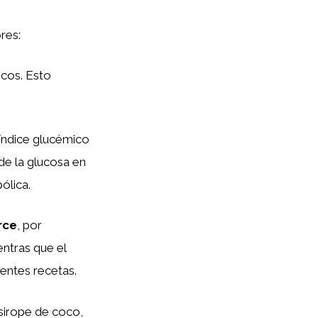
res:
icos. Esto
 índice glucémico
de la glucosa en
ólica.
rce
, por
ntras que el
rentes recetas.
 sirope de coco,