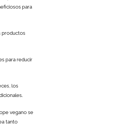
neficiosos para
s productos
es para reducir
ces, los
dicionales.
irope vegano se
ea tanto