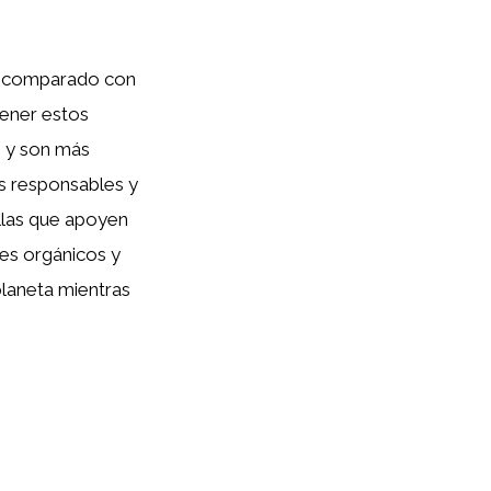
r comparado con
tener estos
s
y son más
s responsables y
ellas que apoyen
es orgánicos y
planeta mientras