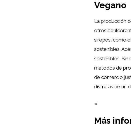
Vegano
La producción 
otros edulcorant
siropes, como el
sostenibles. Ad
sostenibles. Sin
métodos de prod
de comercio just
disfrutas de un 
«`
Más inf