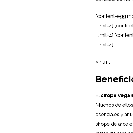
[content-egg mo
‘ limit=4] [cont
‘ limit=4] [cont
‘ limit=4]
«`html
Benefici
El
sirope vega
Muchos de ello
esenciales y ant
sirope de arce e