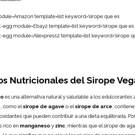
dule=Amazon template=list keyword=’sirope que es
ent-egg module=Ebay2 template=list keyword=’sirope que es
ent-egg module=Aliexpress2 template=list keyword=’sirope q
os Nutricionales del Sirope Ve
no
es una alternativa natural y saludable a los edulcorantes ar
s, como el
sirope de agave
o el
sirope de arce
, contien
ioxidantes que pueden contribuir a una dieta equilibrada. Po
s rico en
manganeso
y
zinc
, mientras que el sirope de ag