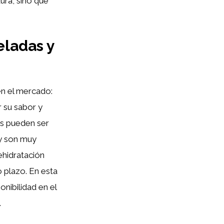
tura, sino que
eladas y
en el mercado:
r su sabor y
das pueden ser
 y son muy
ehidratación
 plazo. En esta
onibilidad en el
.