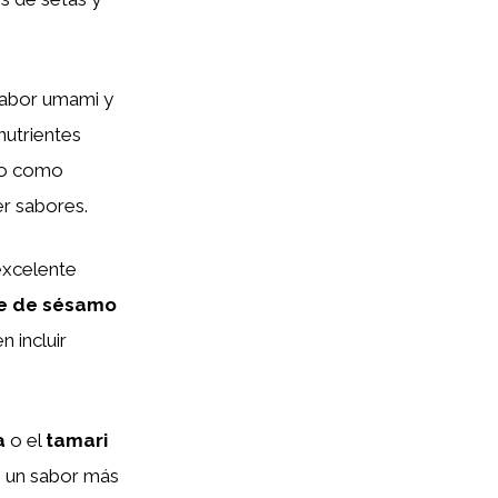
sabor umami y
nutrientes
ado como
er sabores.
excelente
te de sésamo
n incluir
a
o el
tamari
an un sabor más