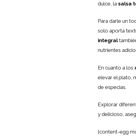
dulce, la
salsa t
Para darle un to
solo aporta text
integral
también
nutrientes adicio
En cuanto a los
elevar el plato, 
de especias.
Explorar difere
y delicioso, as
[content-egg mo