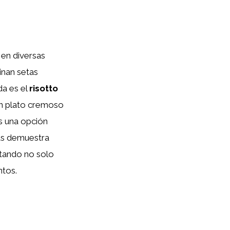
 en diversas
inan setas
da es el
risotto
 un plato cremoso
s una opción
tas demuestra
rtando no solo
ntos.