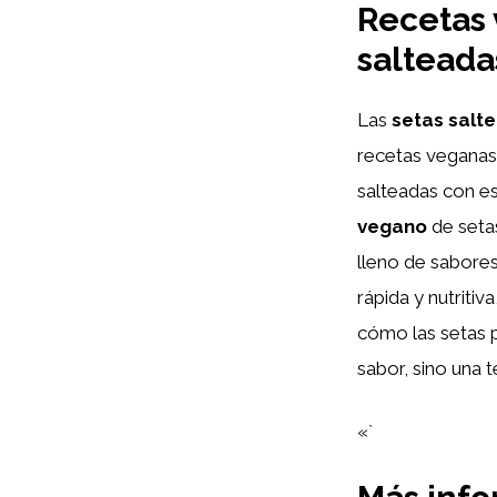
Recetas 
salteada
Las
setas salt
recetas veganas
salteadas con es
vegano
de setas
lleno de sabores
rápida y nutriti
cómo las setas p
sabor, sino una
«`