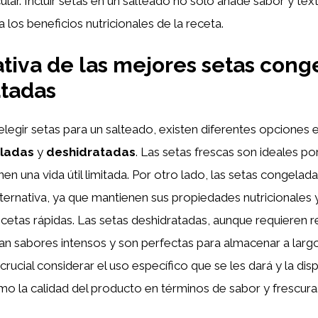
ular. Incluir setas en un salteado no solo añade sabor y tex
 los beneficios nutricionales de la receta.
iva de las mejores setas cong
atadas
egir setas para un salteado, existen diferentes opciones 
ladas
y
deshidratadas
. Las setas frescas son ideales po
nen una vida útil limitada. Por otro lado, las setas congela
ternativa, ya que mantienen sus propiedades nutricionales
ecetas rápidas. Las setas deshidratadas, aunque requieren r
an sabores intensos y son perfectas para almacenar a largo
rucial considerar el uso específico que se les dará y la disp
o la calidad del producto en términos de sabor y frescura