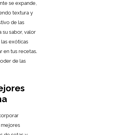
nte se expande,
iendo textura y
tivo de las
 su sabor, valor
 las exóticas
r en tus recetas.
oder de las
ejores
na
corporar
s mejores
os de setas y