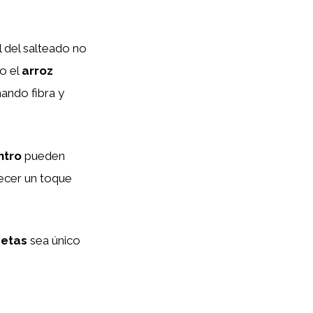
al del salteado no
o el
arroz
ando fibra y
ntro
pueden
ecer un toque
setas
sea único