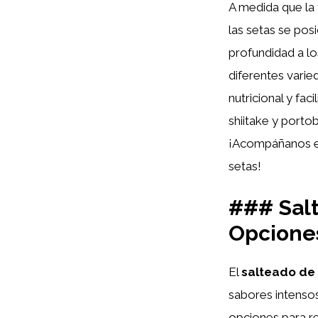
A medida que la 
las setas se pos
profundidad a los
diferentes varie
nutricional y fa
shiitake y porto
¡Acompáñanos en 
setas!
### Salt
Opciones
El
salteado de
sabores intensos
opciones para re