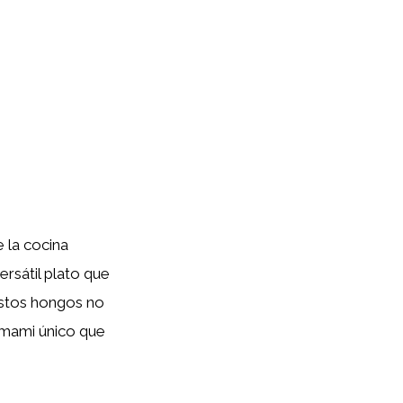
 la cocina
rsátil plato que
Estos hongos no
 umami único que