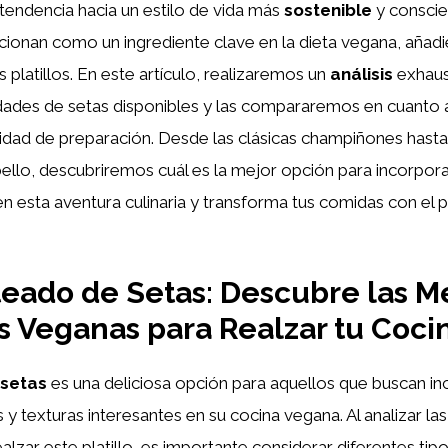
tendencia hacia un estilo de vida más
sostenible
y conscie
icionan como un ingrediente clave en la dieta vegana, añad
 platillos. En este artículo, realizaremos un
análisis
exhaus
dades de setas disponibles y las compararemos en cuanto a
cilidad de preparación. Desde las clásicas champiñones hasta
bello, descubriremos cuál es la mejor opción para incorpora
esta aventura culinaria y transforma tus comidas con el p
eado de Setas: Descubre las M
 Veganas para Realzar tu Coci
 setas
es una deliciosa opción para aquellos que buscan in
 y texturas interesantes en su cocina vegana. Al analizar la
alzar este platillo, es importante considerar diferentes tip