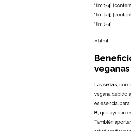
‘ limit=4] [cont
‘ limit=4] [cont
‘ limit=4]
«`html
Benefici
veganas
Las
setas
, como
vegana debido a 
es esencial par
B
, que ayudan e
También aportan