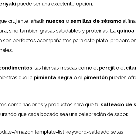
eriyaki
puede ser una excelente opción.
que crujiente, añadir
nueces
o
semillas de sésamo
al fin
ura, sino también grasas saludables y proteínas. La
quinoa
 son perfectos acompañantes para este plato, proporcion
nales.
condimentos
, las hierbas frescas como el
perejil
o el
cila
mientras que la
pimienta negra
o el
pimentón
pueden ofr
ntes combinaciones y productos hará que tu
salteado de 
egurando que cada bocado sea una celebración de sabor.
dule=Amazon template=list keyword=’salteado setas