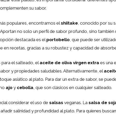
complementen su sabor.
 más populares, encontramos el
shiitake
, conocido por su 
 Aportan no solo un perfil de sabor profundo, sino también 
 opción destacada es el
portobello
, que puede ser utiliz
ne en recetas, gracias a su robustez y capacidad de absorb
s
para el salteado, el
aceite de oliva virgen extra
es una 
sabor y propiedades saludables. Alternativamente, el
acei
oque asiático al plato. Para dar un extra de sabor, se puede
omo
ajo
y
cebolla
, que son clásicos en cualquier salteado.
cial considerar el uso de
salsas
veganas. La
salsa de soj
 añadir salinidad y profundidad al plato. Para quienes busc