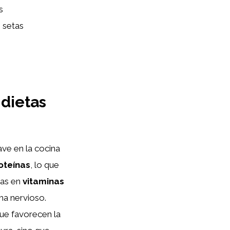
s
 setas
 dietas
ave en la cocina
oteínas
, lo que
cas en
vitaminas
ma nervioso.
que favorecen la