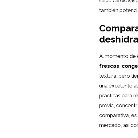
salud cardiovasc
también potencia
Comparat
deshidr
Al momento de el
frescas
,
conge
textura, pero tie
una excelente al
prácticas para r
previa, concentr
comparativa, es c
mercado, así com