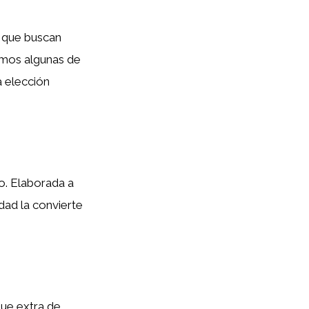
 que buscan
emos algunas de
a elección
o. Elaborada a
idad la convierte
que extra de