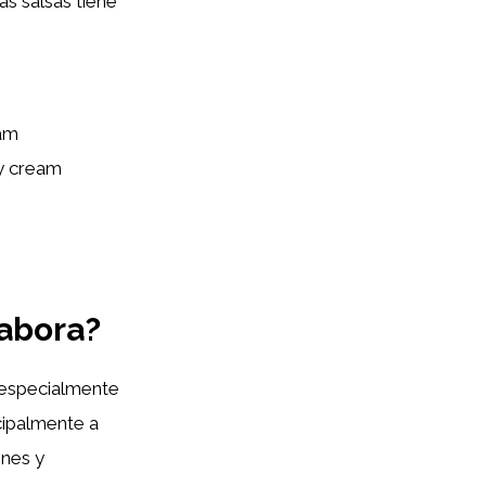
as salsas tiene
eam
oy cream
labora?
, especialmente
cipalmente a
ones y