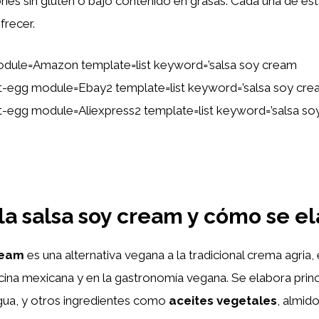
nes sin gluten o bajo contenido en grasas. Cada una de est
frecer.
dule=Amazon template=list keyword=’salsa soy cream
tent-egg module=Ebay2 template=list keyword=’salsa soy cr
ent-egg module=Aliexpress2 template=list keyword=’salsa s
la salsa soy cream y cómo se e
ream
es una alternativa vegana a la tradicional crema agria
cina mexicana y en la gastronomía vegana. Se elabora prin
agua, y otros ingredientes como
aceites vegetales
, almid