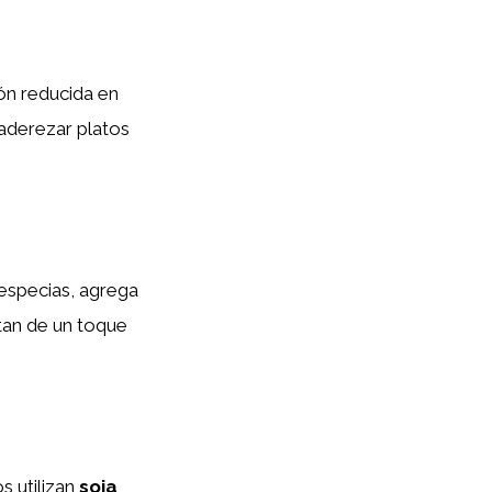
ón reducida en
a aderezar platos
 especias, agrega
utan de un toque
s utilizan
soja