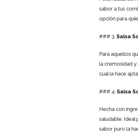
sabor a tus com
opción para qui
### 3.
Salsa S
Para aquellos qu
la cremosidad y e
cual la hace apt
### 4.
Salsa S
Hecha con ingr
saludable. Ideal
sabor puro la ha