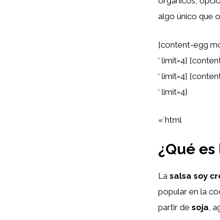
orgánicos, opcio
algo único que o
[content-egg mo
‘ limit=4] [con
‘ limit=4] [cont
‘ limit=4]
«`html
¿Qué es 
La
salsa soy c
popular en la co
partir de
soja
, 