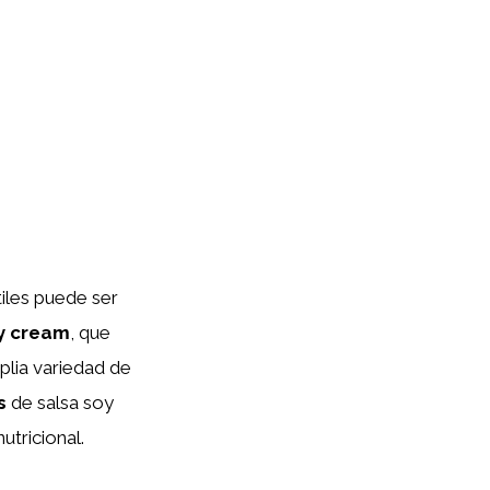
tiles puede ser
oy cream
, que
lia variedad de
s
de salsa soy
utricional.