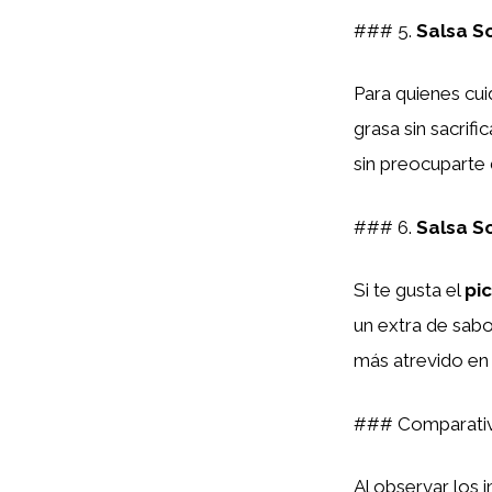
### 5.
Salsa S
Para quienes cui
grasa sin sacrifi
sin preocuparte 
### 6.
Salsa S
Si te gusta el
pi
un extra de sabor
más atrevido en
### Comparativ
Al observar los 