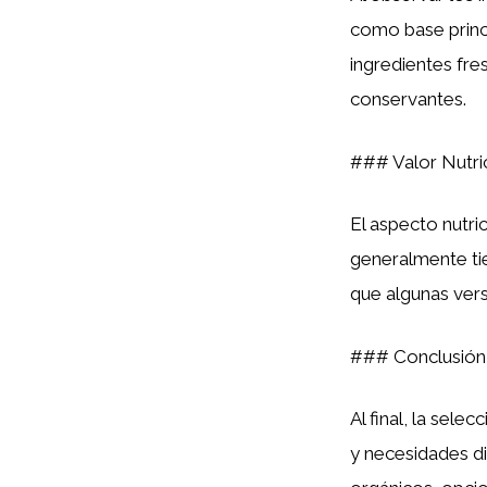
como base princi
ingredientes fre
conservantes.
### Valor Nutri
El aspecto nutri
generalmente tie
que algunas vers
### Conclusión
Al final, la selec
y necesidades di