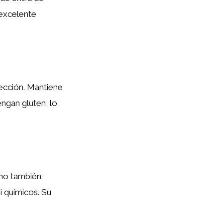
 excelente
lección. Mantiene
engan gluten, lo
sino también
i químicos. Su