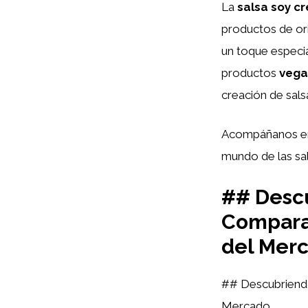
La
salsa soy c
productos de ori
un toque especia
productos
vega
creación de salsa
Acompáñanos en e
mundo de las sal
## Descu
Comparat
del Mer
## Descubriend
Mercado