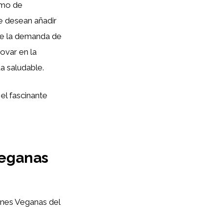
umo de
e desean añadir
que la demanda de
ovar en la
da saludable.
el fascinante
Veganas
ones Veganas del