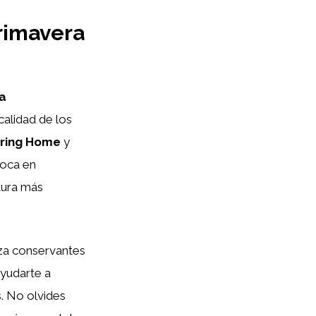
rimavera
ra
calidad de los
ring Home
y
foca en
tura más
liza conservantes
ayudarte a
s. No olvides