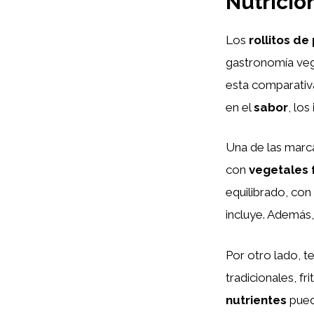
Nutricio
Los
rollitos d
gastronomía vega
esta comparativ
en el
sabor
, los
Una de las marc
con
vegetales 
equilibrado, con
incluye. Además, 
Por otro lado, 
tradicionales, fr
nutrientes
pued