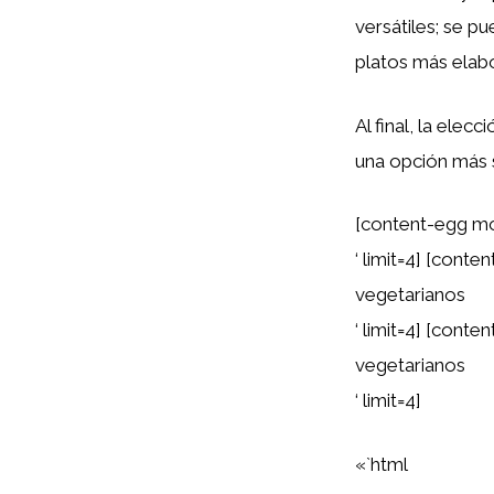
versátiles; se p
platos más elab
Al final, la ele
una opción más s
[content-egg mo
‘ limit=4] [cont
vegetarianos
‘ limit=4] [cont
vegetarianos
‘ limit=4]
«`html