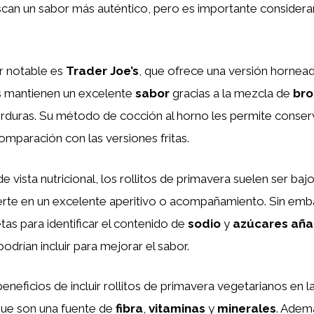
can un sabor más auténtico, pero es importante considera
r notable es
Trader Joe’s
, que ofrece una versión hornead
s mantienen un excelente
sabor
gracias a la mezcla de
bro
erduras. Su método de cocción al horno les permite conse
mparación con las versiones fritas.
e vista nutricional, los rollitos de primavera suelen ser baj
erte en un excelente aperitivo o acompañamiento. Sin emba
etas para identificar el contenido de
sodio
y
azúcares aña
odrían incluir para mejorar el sabor.
eneficios de incluir rollitos de primavera vegetarianos en l
ue son una fuente de
fibra
,
vitaminas
y
minerales
. Adem