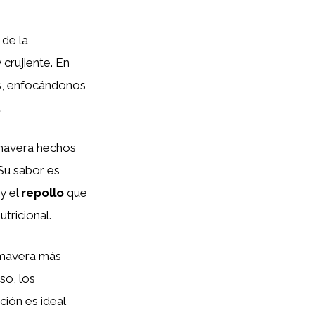
 de la
crujiente. En
s, enfocándonos
.
rimavera hechos
Su sabor es
y el
repollo
que
utricional.
rimavera más
so, los
ión es ideal