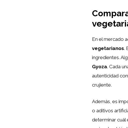
Comparat
vegetari
En el mercado a
vegetarianos
.
ingredientes. A
Gyoza
. Cada un
autenticidad co
crujiente.
Además, es impor
o aditivos artifi
determinar cuál 