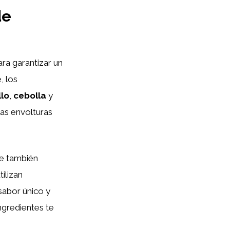
de
ra garantizar un
, los
llo
,
cebolla
y
las envolturas
ue también
ilizan
sabor único y
ngredientes te