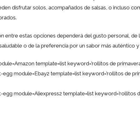
ueden disfrutar solos, acompañados de salsas, o incluso c
orados.
cción entre estas opciones dependerá del gusto personal, de
aludable o de la preferencia por un sabor más auténtico y t
dule=Amazon template=list keyword=’rollitos de primaver
ent-egg module=Ebay2 template=list keyword=’rollitos de pr
ent-egg module=Aliexpress2 template=list keyword=’rollitos