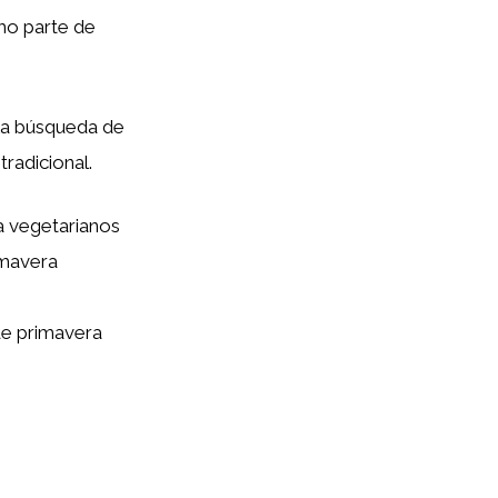
omo parte de
 la búsqueda de
radicional.
a vegetarianos
imavera
 de primavera