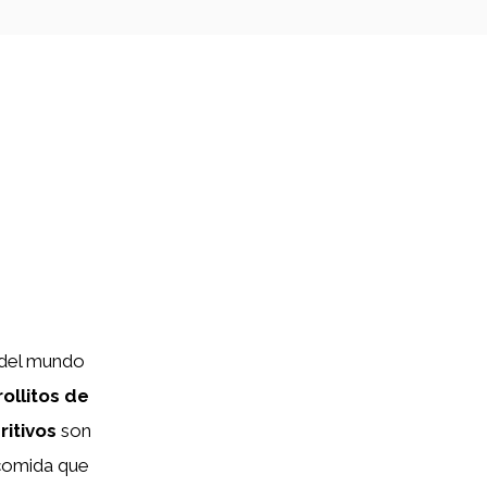
 del mundo
rollitos de
ritivos
son
 comida que