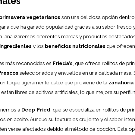
nales
e primavera vegetarianos
son una deliciosa opción dentro
na que ha ganado popularidad gracias a su sabor fresco y 
a, analizaremos diferentes marcas y productos destacado
ingredientes
y los
beneficios nutricionales
que ofrecen
as más reconocidas es
Frieda’s
, que ofrece rollitos de p
frescos
seleccionados y envueltos en una delicada masa. 
 un toque ligeramente dulce que proviene de la
zanahoria
están libres de aditivos artificiales, lo que mejora su perfil n
tenemos a
Deep-Fried
, que se especializa en rollitos de p
itos en aceite. Aunque su textura es crujiente y el sabor inten
en verse afectados debido al método de cocción. Esta opc