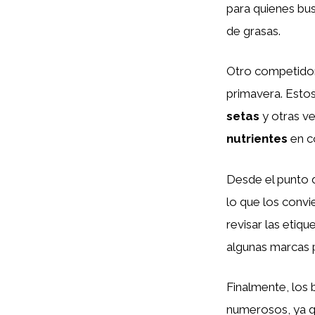
para quienes bus
de grasas.
Otro competido
primavera. Esto
setas
y otras v
nutrientes
en co
Desde el punto d
lo que los convi
revisar las etiqu
algunas marcas p
Finalmente, los b
numerosos, ya q