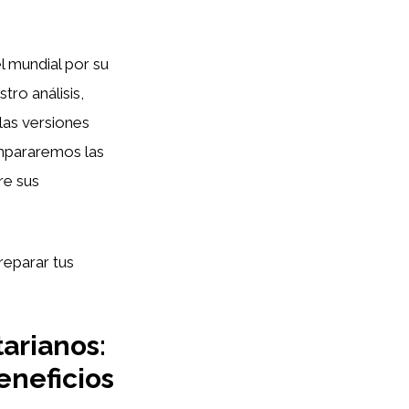
l mundial por su
tro análisis,
 las versiones
mpararemos las
re sus
reparar tus
arianos:
eneficios