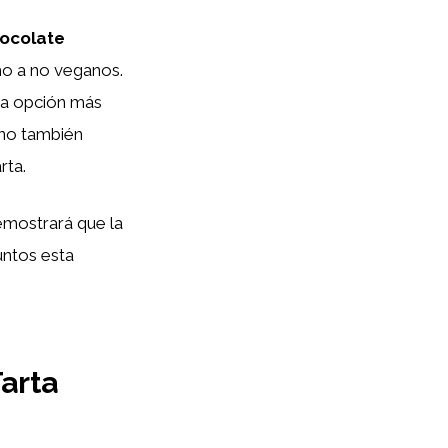
ocolate
mo a no veganos.
na opción más
sino también
rta.
emostrará que la
untos esta
Tarta