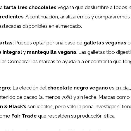
na
tarta tres chocolates
vegana que deslumbre a todos, es
redientes
. A continuación, analizaremos y compararemos 
stacadas disponibles en el mercado.
artas
:
Puedes optar por una base de
galletas veganas
o
a integral
y
mantequilla vegana
. Las galletas tipo digest
ar. Comparar las marcas te ayudará a encontrar la que ten
egro
:
La elección del
chocolate negro vegano
es crucial
ontenido de cacao (al menos 70%) y sin leche. Marcas como
n & Black’s
son ideales, pero vale la pena investigar si tie
 como
Fair Trade
que respalden su producción ética.