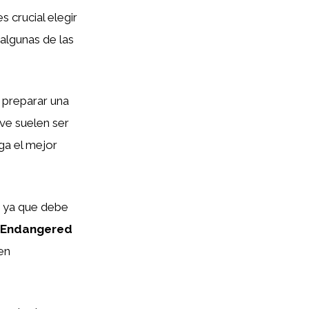
 crucial elegir
algunas de las
 preparar una
ive suelen ser
ga el mejor
, ya que debe
Endangered
nen