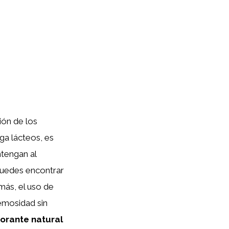
ión de los
ga lácteos, es
tengan al
puedes encontrar
más, el uso de
emosidad sin
orante natural