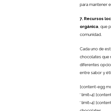
para mantener el
7.
Recursos loc
orgánica
, que 
comunidad.
Cada uno de esto
chocolates que 
diferentes opcio
entre sabor y éti
[content-egg mo
‘ limit=4] [cont
‘ limit=4] [cont
chocolates