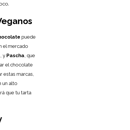
oco.
Veganos
hocolate
puede
en el mercado
, y
Pascha
, que
ar el chocolate
ar estas marcas,
n un alto
rá que tu tarta
y