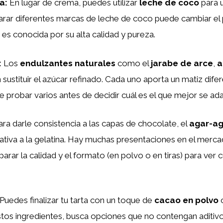
na
:
En lugar de crema, puedes utilizar
leche de coco
para u
ar diferentes marcas de leche de coco puede cambiar el pe
es conocida por su alta calidad y pureza.
:
Los
endulzantes naturales
como el
jarabe de arce
,
a
ustituir el azúcar refinado. Cada uno aporta un matiz difere
probar varios antes de decidir cuál es el que mejor se ada
ra darle consistencia a las capas de chocolate, el
agar-ag
ativa a la gelatina. Hay muchas presentaciones en el merca
rar la calidad y el formato (en polvo o en tiras) para ver c
Puedes finalizar tu tarta con un toque de
cacao en polvo
stos ingredientes, busca opciones que no contengan aditiv