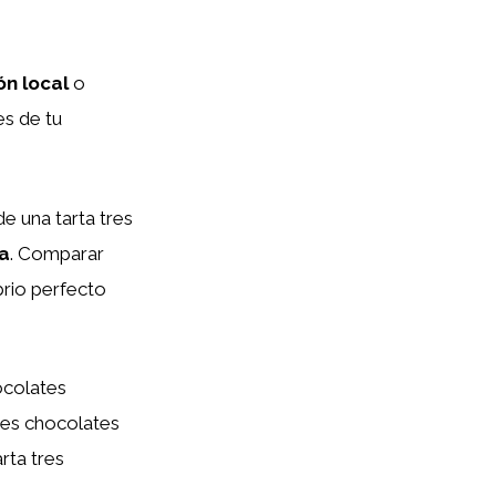
n local
o
es de tu
e una tarta tres
a
. Comparar
brio perfecto
ocolates
res chocolates
rta tres