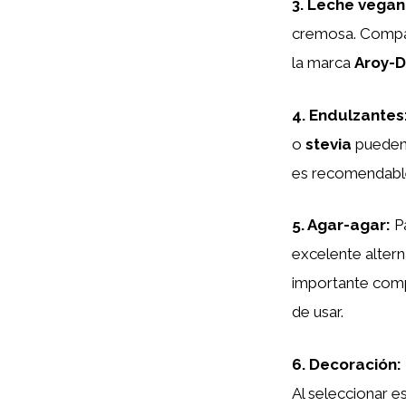
3.
Leche vega
cremosa. Compar
la marca
Aroy-D
4.
Endulzantes
o
stevia
pueden s
es recomendable 
5.
Agar-agar
:
Pa
excelente altern
importante compa
de usar.
6.
Decoración
:
Al seleccionar e