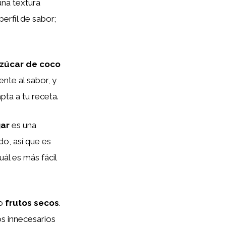
na textura
rfil de sabor;
zúcar de coco
nte al sabor, y
pta a tu receta.
ar
es una
do, así que es
uál es más fácil
o
frutos secos
.
os innecesarios