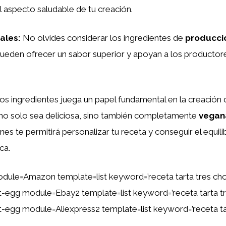
 aspecto saludable de tu creación.
ales
:
No olvides considerar los ingredientes de
producció
pueden ofrecer un sabor superior y apoyan a los productor
s ingredientes juega un papel fundamental en la creación d
no solo sea deliciosa, sino también completamente
vegan
nes te permitirá personalizar tu receta y conseguir el equili
ca.
dule=Amazon template=list keyword=’receta tarta tres ch
ent-egg module=Ebay2 template=list keyword=’receta tarta t
ent-egg module=Aliexpress2 template=list keyword=’receta ta