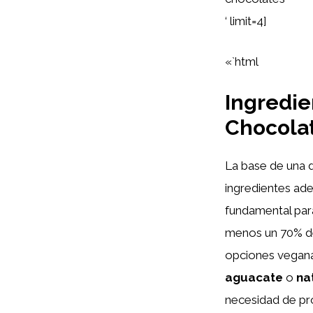
‘ limit=4]
«`html
Ingredie
Chocola
La base de una 
ingredientes ade
fundamental par
menos un 70% de
opciones vegan
aguacate
o
na
necesidad de pr