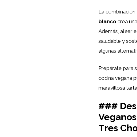
La combinación
blanco
crea una
Además, al ser e
saludable y sost
algunas alternat
Prepárate para s
cocina vegana pu
maravillosa tart
### Desc
Veganos 
Tres Cho