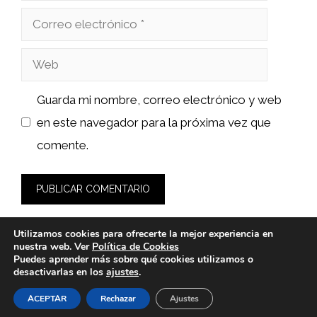
Correo
electrónico
Web
Guarda mi nombre, correo electrónico y web
en este navegador para la próxima vez que
comente.
Utilizamos cookies para ofrecerte la mejor experiencia en
nuestra web. Ver
Política de Cookies
Puedes aprender más sobre qué cookies utilizamos o
desactivarlas en los
ajustes
.
© 2026 bioloco.es -
Política de Privacidad y Aviso Legal
-
Política de cookies
ACEPTAR
Rechazar
Ajustes