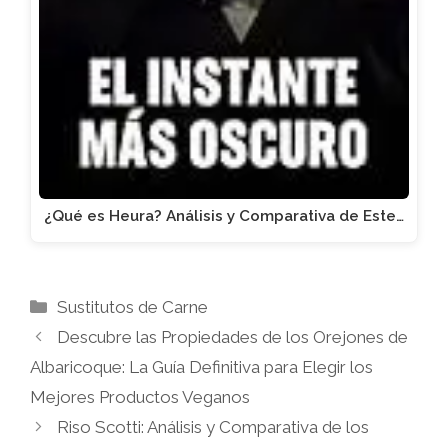
¿Qué es Heura? Análisis y Comparativa de Este…
Categorías
Sustitutos de Carne
Descubre las Propiedades de los Orejones de
Albaricoque: La Guía Definitiva para Elegir los
Mejores Productos Veganos
Riso Scotti: Análisis y Comparativa de los