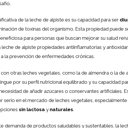
afío.
ificativa de la leche de alpiste es su capacidad para ser
diu
minación de toxinas del organismo. Esta propiedad puede s
eneficiosa para personas que buscan mejorar su salud rena
a leche de alpiste propiedades antiinflamatorias y antioxida
r a la prevención de enfermedades crónicas.
con otras leches vegetales, como la de almendra o la de a
tingue por su perfil nutricional equilibrado y su capacidad p
 necesidad de añadir azúcares o conservantes artificiales. E
r serio en el mercado de leches vegetales, especialmente
opciones
sin lactosa
y
naturales
.
e demanda de productos saludables y sustentables, la lech