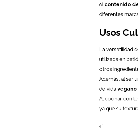
el
contenido d
diferentes marca
Usos Cul
La versatilidad 
utilizada en bat
otros ingredient
Además, al ser u
de vida
vegano
Al cocinar con l
ya que su textur
«`