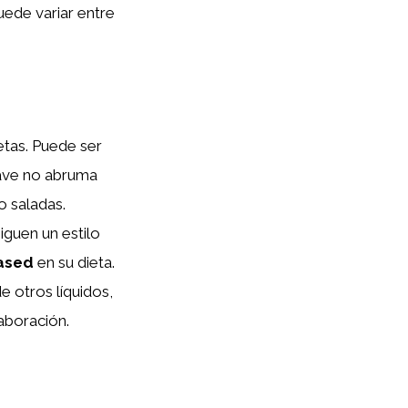
ede variar entre
etas. Puede ser
suave no abruma
o saladas.
iguen un estilo
ased
en su dieta.
e otros líquidos,
aboración.