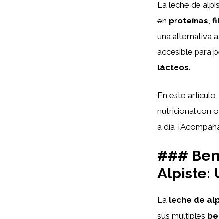
La leche de alpis
en
proteínas
,
f
una alternativa 
accesible para p
lácteos
.
En este artículo
nutricional con 
a día. ¡Acompáñan
### Bene
Alpiste:
La
leche de alp
sus múltiples
be