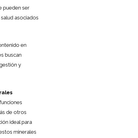
ue pueden ser
a salud asociados
ontenido en
nes buscan
igestión y
rales
 funciones
más de otros
ión ideal para
 estos minerales