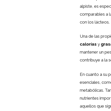
alpiste, es espe
comparables a la
con los lácteos.
Una de las propi
calorías
y
gras
mantener un pes
contribuye a la 
En cuanto a su pe
esenciales, com
metabólicas. Ta
nutrientes impor
aquellos que sig