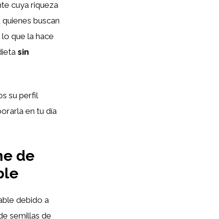
ente cuya riqueza
a quienes buscan
, lo que la hace
dieta
sin
 su perfil
rarla en tu día
he de
ble
able debido a
de semillas de