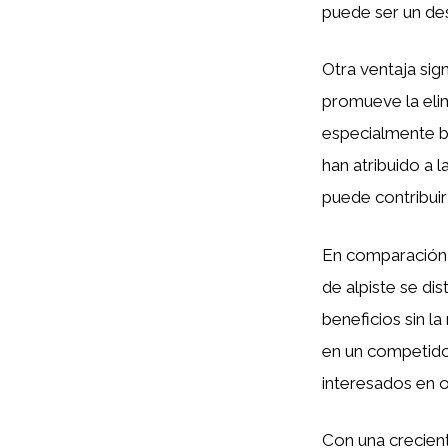
puede ser un des
Otra ventaja sign
promueve la eli
especialmente b
han atribuido a l
puede contribui
En comparación 
de alpiste se dis
beneficios sin la
en un competido
interesados en 
Con una crecient