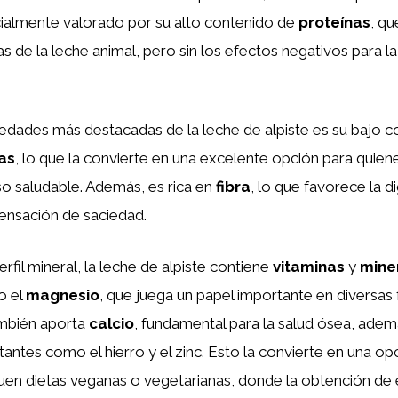
cialmente valorado por su alto contenido de
proteínas
, q
s de la leche animal, pero sin los efectos negativos para l
edades más destacadas de la leche de alpiste es su bajo c
as
, lo que la convierte en una excelente opción para quie
o saludable. Además, es rica en
fibra
, lo que favorece la d
sensación de saciedad.
rfil mineral, la leche de alpiste contiene
vitaminas
y
mine
o el
magnesio
, que juega un papel importante en diversas
mbién aporta
calcio
, fundamental para la salud ósea, ade
tantes como el hierro y el zinc. Esto la convierte en una opc
uen dietas veganas o vegetarianas, donde la obtención de