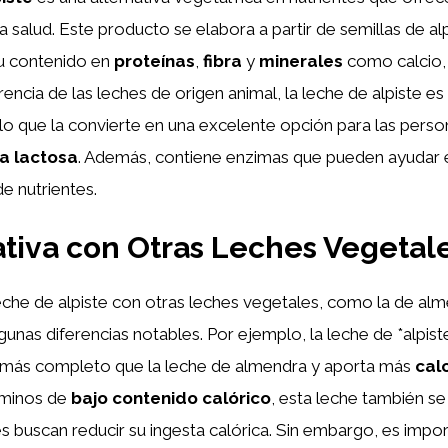
a salud. Este producto se elabora a partir de semillas de al
u contenido en
proteínas
,
fibra
y
minerales
como calcio,
rencia de las leches de origen animal, la leche de alpiste e
, lo que la convierte en una excelente opción para las pers
la lactosa
. Además, contiene enzimas que pueden ayudar e
de nutrientes.
iva con Otras Leches Vegetal
eche de alpiste con otras leches vegetales, como la de alm
unas diferencias notables. Por ejemplo, la leche de *alpiste*
más completo que la leche de almendra y aporta más
cal
rminos de
bajo contenido calórico
, esta leche también se
es buscan reducir su ingesta calórica. Sin embargo, es impo