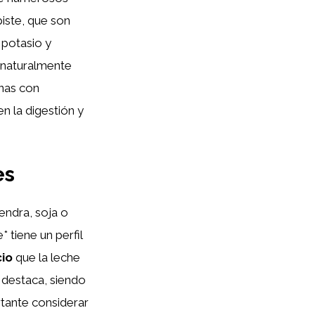
piste, que son
 potasio y
s naturalmente
onas con
n la digestión y
es
endra, soja o
 tiene un perfil
cio
que la leche
 destaca, siendo
rtante considerar