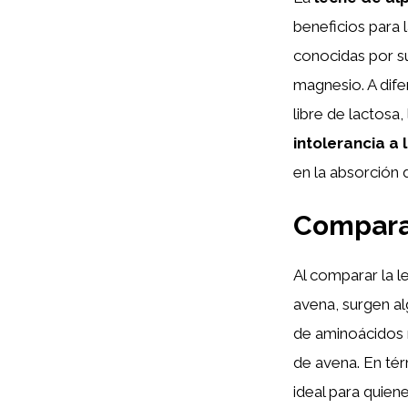
beneficios para l
conocidas por s
magnesio. A dife
libre de lactosa
intolerancia a 
en la absorción 
Comparat
Al comparar la l
avena, surgen alg
de aminoácidos 
de avena. En té
ideal para quien