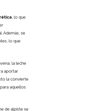
rética
, lo que
er
l. Además, se
ntes, lo que
vena, la leche
ara aportar
sto la convierte
 para aquellos
e de alpiste se