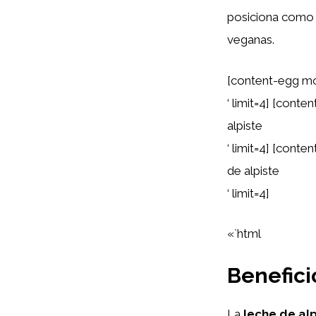
posiciona como u
veganas.
[content-egg mo
‘ limit=4] [cont
alpiste
‘ limit=4] [cont
de alpiste
‘ limit=4]
«`html
Benefici
La
leche de alp