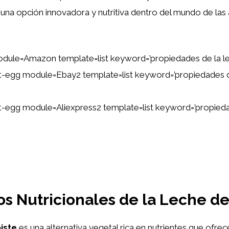
na opción innovadora y nutritiva dentro del mundo de las 
dule=Amazon template=list keyword=’propiedades de la le
ent-egg module=Ebay2 template=list keyword=’propiedades d
ent-egg module=Aliexpress2 template=list keyword=’propied
os Nutricionales de la Leche de
iste
es una alternativa vegetal rica en nutrientes que ofr