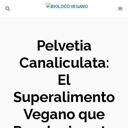
Saltar
M
al
contenido
Pelvetia
Canaliculata:
El
Superalimento
Vegano que