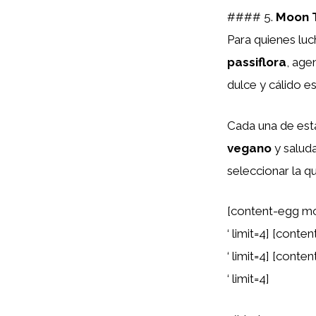
#### 5.
Moon 
Para quienes lu
passiflora
, age
dulce y cálido es
Cada una de es
vegano
y saluda
seleccionar la q
[content-egg m
‘ limit=4] [con
‘ limit=4] [con
‘ limit=4]