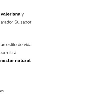
e
valeriana
y
arador. Su sabor
un estilo de vida
permitirá
enestar natural
.
eas