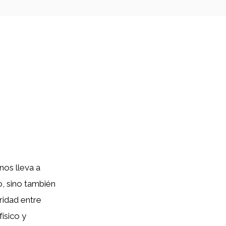
nos lleva a
o, sino también
idad entre
ísico y