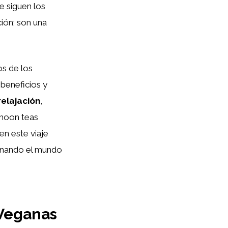
e siguen los
ión; son una
s de los
beneficios y
relajación
,
 moon teas
n este viaje
ionando el mundo
 Veganas