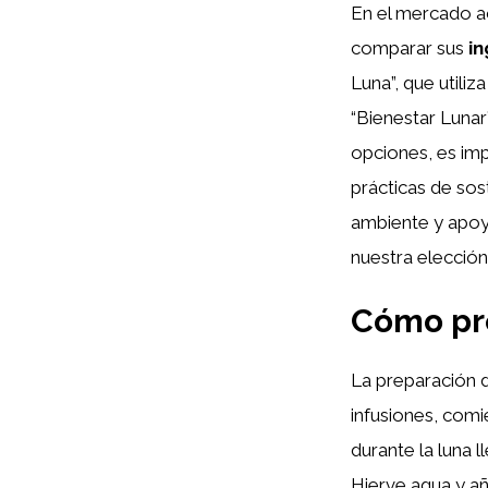
En el mercado a
comparar sus
in
Luna”, que utiliz
“Bienestar Lunar
opciones, es imp
prácticas de sos
ambiente y apoya
nuestra elecció
Cómo pre
La preparación 
infusiones, comi
durante la luna 
Hierve agua y añ