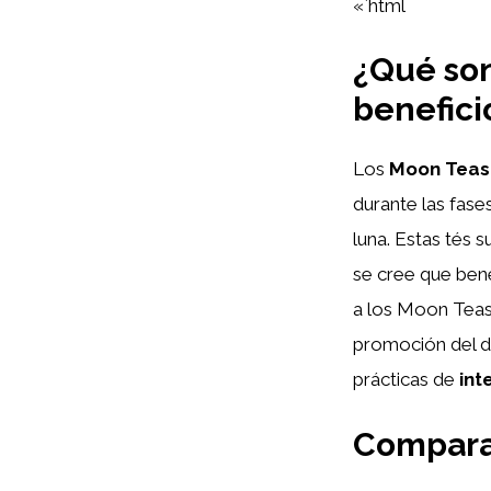
«`html
¿Qué son
benefici
Los
Moon Teas
durante las fase
luna. Estas tés 
se cree que bene
a los Moon Teas
promoción del d
prácticas de
int
Compara