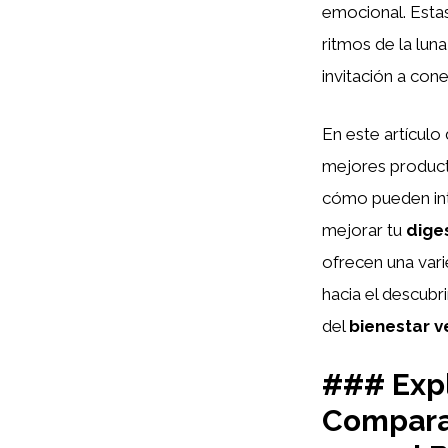
emocional. Estas
ritmos de la lu
invitación a cone
En este artícul
mejores producto
cómo pueden inte
mejorar tu
dige
ofrecen una var
hacia el descubr
del
bienestar 
### Expl
Comparat