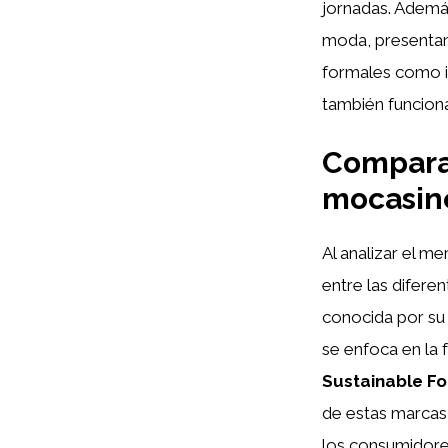
jornadas. Ademá
moda, presentan
formales como in
también funciona
Comparat
mocasin
Al analizar el m
entre las difere
conocida por su 
se enfoca en la 
Sustainable F
de estas marcas
los consumidore