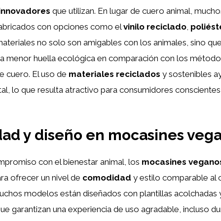
 innovadores
que utilizan. En lugar de cuero animal, much
abricados con opciones como el
vinilo reciclado
,
poliést
materiales no solo son amigables con los animales, sino qu
na menor huella ecológica en comparación con los métodos
e cuero. El uso de
materiales reciclados
y sostenibles ay
l, lo que resulta atractivo para consumidores conscientes
ad y diseño en mocasines veg
mpromiso con el bienestar animal, los
mocasines vegano
ra ofrecer un nivel de
comodidad
y estilo comparable al 
uchos modelos están diseñados con plantillas acolchadas 
que garantizan una experiencia de uso agradable, incluso du