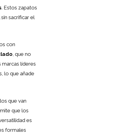
s
. Estos zapatos
in sacrificar el
dos con
clado
, que no
s marcas líderes
s, lo que añade
ilos que van
mite que los
ersatilidad es
nes formales