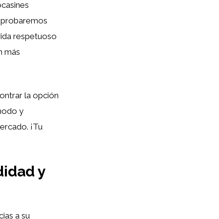
ocasines
Comprobaremos
vida respetuoso
ón más
ntrar la opción
ómodo y
ercado. ¡Tu
idad y
ias a su