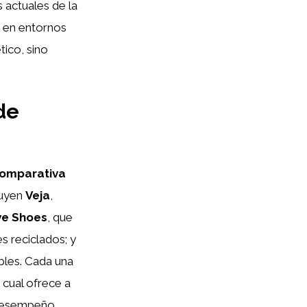
 actuales de la
o en entornos
ico, sino
de
omparativa
luyen
Veja
,
ve Shoes
, que
s reciclados; y
ibles. Cada una
o cual ofrece a
 desempeño.