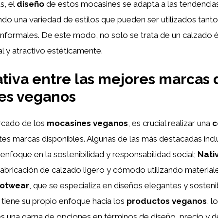
s, el
diseño
de estos mocasines se adapta a las tendencias
do una variedad de estilos que pueden ser utilizados tant
formales. De este modo, no solo se trata de un calzado ét
l y atractivo estéticamente.
iva entre las mejores marcas 
es veganos
ercado de los
mocasines veganos
, es crucial realizar una
c
ntes marcas disponibles. Algunas de las más destacadas inc
enfoque en la sostenibilidad y responsabilidad social;
Nati
fabricación de calzado ligero y cómodo utilizando materiale
ootwear
, que se especializa en diseños elegantes y sosten
 tiene su propio enfoque hacia los
productos veganos
, l
s una gama de opciones en términos de diseño, precio y