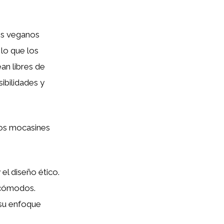
es veganos
 lo que los
an libres de
ibilidades y
los mocasines
el diseño ético.
 cómodos.
su enfoque