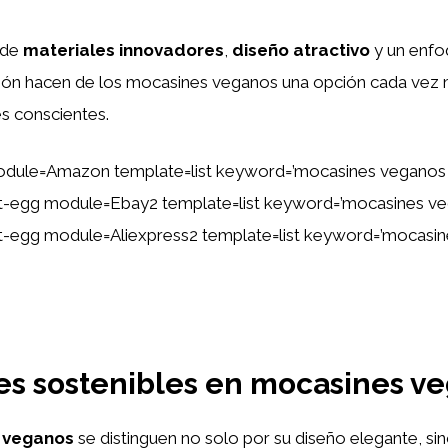
 de
materiales innovadores
,
diseño atractivo
y un enfo
ción hacen de los mocasines veganos una opción cada vez 
s conscientes.
odule=Amazon template=list keyword=’mocasines veganos
tent-egg module=Ebay2 template=list keyword=’mocasines v
tent-egg module=Aliexpress2 template=list keyword=’mocasi
es sostenibles en mocasines v
 veganos
se distinguen no solo por su diseño elegante, si