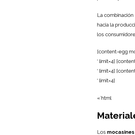
La combinación
hacia la produc
los consumidore
[content-egg m
‘ limit=4] [con
‘ limit=4] [con
‘ limit=4]
«`html
Material
Los
mocasines