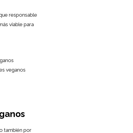
que responsable
más viable para
eganos
nes veganos
eganos
no también por