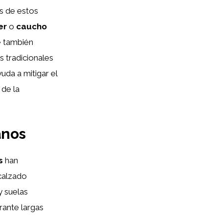
os de estos
er
o
caucho
e también
 tradicionales
uda a mitigar el
 de la
anos
s
han
calzado
y suelas
rante largas