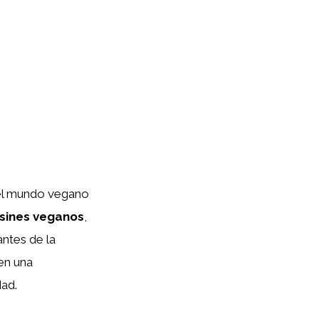
del mundo vegano
sines veganos
,
ntes de la
en una
dad.