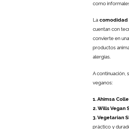
como informales
La
comodidad
cuentan con tecn
convierte en una
productos animal
alergias.
A continuación,
veganos:
1.
Ahimsa Colle
2.
Wills Vegan 
3.
Vegetarian 
práctico y durad