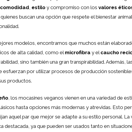
comodidad
,
estilo
y compromiso con los
valores ético
 quienes buscan una opción que respete el bienestar animal s
onalidad.
 mejores modelos, encontramos que muchos están elabora
ticos de alta calidad, como el
microfibra
y el
caucho reci
abilidad, sino también una gran transpirabilidad. Además, la
e esfuerzan por utilizar procesos de producción sostenible
 sus productos.
eño
, los mocasines veganos vienen en una variedad de est
lásicos hasta opciones más modernas y atrevidas. Esto per
jan aquel par que mejor se adapte a su estilo personal. La v
ica destacada, ya que pueden ser usados tanto en situacio