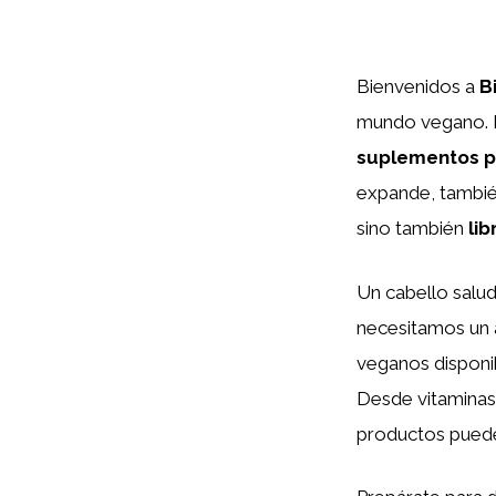
Bienvenidos a
B
mundo vegano. E
suplementos pa
expande, también
sino también
li
Un cabello salud
necesitamos un 
veganos disponib
Desde vitaminas
productos puede