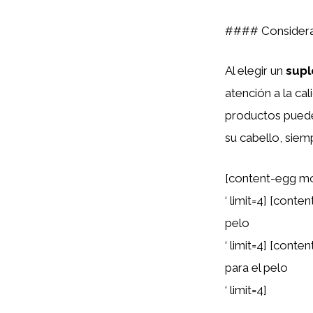
#### Considera
Al elegir un
sup
atención a la cal
productos puede
su cabello, sie
[content-egg mo
‘ limit=4] [con
pelo
‘ limit=4] [con
para el pelo
‘ limit=4]