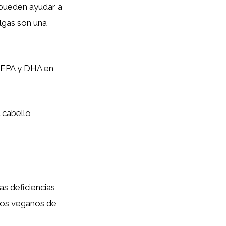
 pueden ayudar a
lgas son una
 EPA y DHA en
 cabello
as deficiencias
ntos veganos de