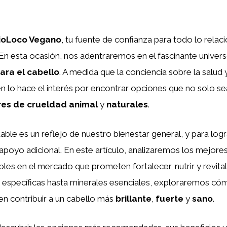
ioLoco Vegano
, tu fuente de confianza para todo lo relac
n esta ocasión, nos adentraremos en el fascinante univers
ra el cabello
. A medida que la conciencia sobre la salud 
 lo hace el interés por encontrar opciones que no solo se
bres de crueldad animal
y
naturales
.
able es un reflejo de nuestro bienestar general, y para log
apoyo adicional. En este artículo, analizaremos los mejor
les en el mercado que prometen fortalecer, nutrir y revital
 específicas hasta minerales esenciales, exploraremos có
n contribuir a un cabello más
brillante
,
fuerte
y
sano
.