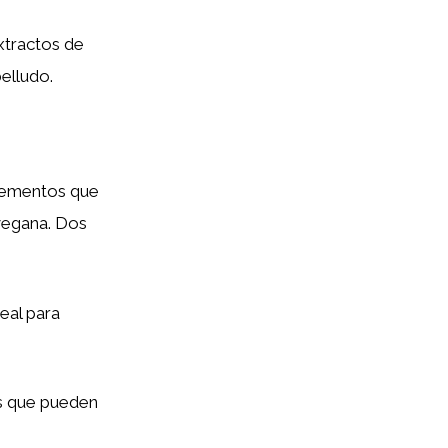
xtractos de
elludo.
uplementos que
vegana. Dos
deal para
as que pueden