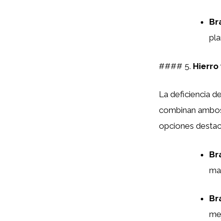
Br
pla
#### 5.
Hierro 
La deficiencia d
combinan ambos 
opciones destac
Br
man
Br
mej