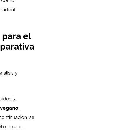
 y cómo
 radiante
para el
mparativa
álisis y
uidos la
vegano
,
ontinuación, se
el mercado.