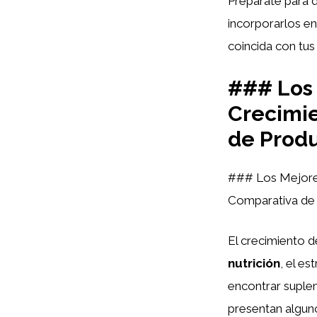
Prepárate para 
incorporarlos en
coincida con tus
### Los
Crecimie
de Produ
### Los Mejores
Comparativa de 
El crecimiento d
nutrición
, el es
encontrar suple
presentan algun