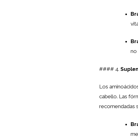
Br
vit
Br
no 
#### 4.
Suple
Los aminoácidos 
cabello. Las fó
recomendadas s
Br
met