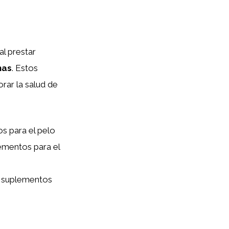
al prestar
nas
. Estos
rar la salud de
.
 para el pelo
ementos para el
s suplementos