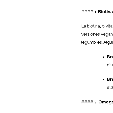
#### 1.
Biotin
La biotina, o vit
versiones vegana
legumbres. Algu
Br
glu
Br
el 
#### 2.
Omega