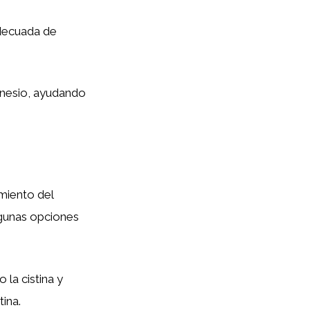
adecuada de
gnesio, ayudando
imiento del
lgunas opciones
la cistina y
ina.