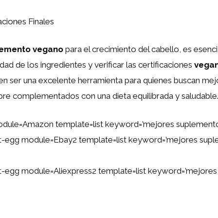
ciones Finales
lemento vegano
para el crecimiento del cabello, es esenci
idad de los ingredientes y verificar las certificaciones
vega
n ser una excelente herramienta para quienes buscan mejo
mpre complementados con una dieta equilibrada y saludable
dule=Amazon template=list keyword=’mejores suplementos
tent-egg module=Ebay2 template=list keyword=’mejores supl
tent-egg module=Aliexpress2 template=list keyword=’mejore