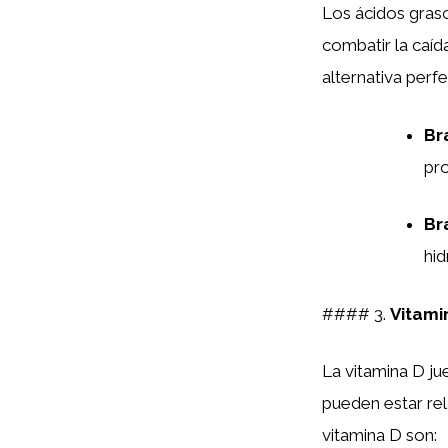
Los ácidos graso
combatir la caí
alternativa perf
Br
pro
Br
hid
#### 3.
Vitami
La vitamina D jue
pueden estar re
vitamina D son: