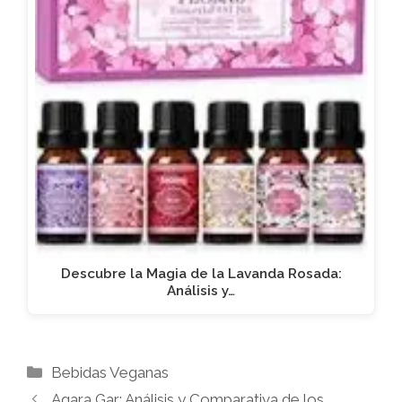
Descubre la Magia de la Lavanda Rosada:
Análisis y…
Categorías
Bebidas Veganas
Agara Gar: Análisis y Comparativa de los