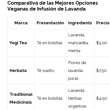
Comparativa de las Mejores Opciones
Veganas de Infusión de Lavanda
Marca
Presentación
Ingredients
Precio
Lavanda,
Yogi Tea
Té en bolsitas
manzanilla,
$5.00
menta
Flores de
Herbata
Té suelto
lavanda
$7.50
puras
Lavanda,
Traditional
Té en bolsitas
hierbas
$4.50
Medicinals
orgánicas