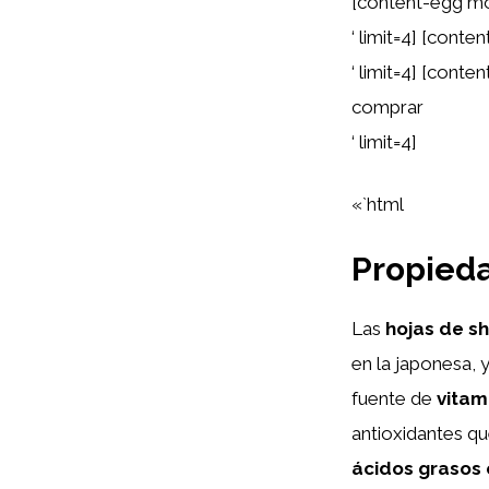
[content-egg mo
‘ limit=4] [con
‘ limit=4] [cont
comprar
‘ limit=4]
«`html
Propieda
Las
hojas de sh
en la japonesa, 
fuente de
vitam
antioxidantes qu
ácidos grasos