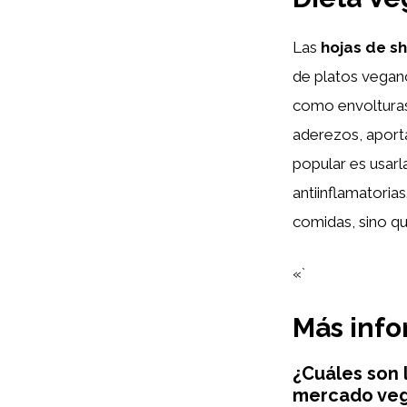
Las
hojas de sh
de platos vegan
como envolturas
aderezos, aport
popular es usarl
antiinflamatoria
comidas, sino qu
«`
Más inf
¿Cuáles son 
mercado ve