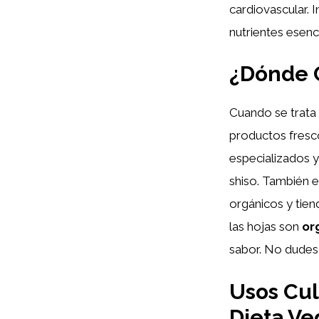
cardiovascular. 
nutrientes esenc
¿Dónde C
Cuando se trata 
productos fresco
especializados 
shiso. También e
orgánicos y tien
las hojas son
or
sabor. No dudes 
Usos Cul
Dieta V