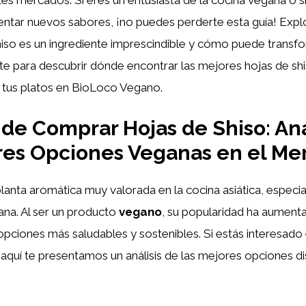
tes mercados. Si eres un entusiasta de la cocina vegana o
ntar nuevos sabores, ¡no puedes perderte esta guía! Exp
hiso es un ingrediente imprescindible y cómo puede transfo
te para descubrir dónde encontrar las mejores hojas de shi
a tus platos en BioLoco Vegano.
e Comprar Hojas de Shiso: Aná
res Opciones Veganas en el Me
lanta aromática muy valorada en la cocina asiática, especi
ana. Al ser un producto
vegano
, su popularidad ha aument
opciones más saludables y sostenibles. Si estás interesad
, aquí te presentamos un análisis de las mejores opciones di