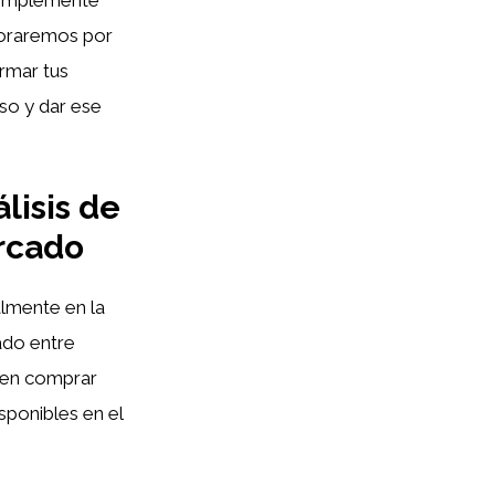
 simplemente
loraremos por
rmar tus
so y dar ese
lisis de
rcado
almente en la
ado entre
o en comprar
sponibles en el