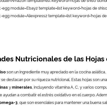
dule=Amazon template=list keyword=’hojas de shiso don
tent-egg module=Ebay2 template=list keyword=’hojas de shi
ent-egg module=Aliexpress2 template=list keyword=’hojas d
des Nutricionales de las Hojas
iso
son un ingrediente muy apreciado en la cocina asiática
y se destacan por su riqueza nutricional. Estas hojas son un
inas
y
minerales
, incluyendo vitamina A, C, y varios com
e ayudan a combatir el estrés oxidativo en el cuerpo. Adem
 omega-3
, que son esenciales para mantener una buena sa