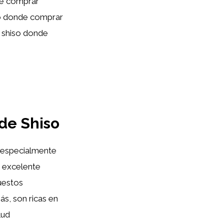
de comprar
so donde comprar
e shiso donde
 de Shiso
, especialmente
a excelente
puestos
ás, son ricas en
lud