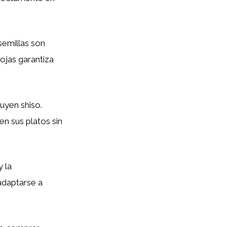
 semillas son
hojas garantiza
uyen shiso.
n sus platos sin
y la
adaptarse a