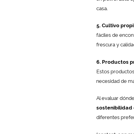
casa.
5.
Cultivo prop
fáciles de encont
frescura y calid
6.
Productos p
Estos productos 
necesidad de man
Al evaluar dónde
sostenibilidad
diferentes prefe