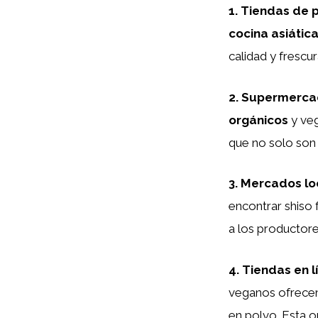
1.
Tiendas de p
cocina asiátic
calidad y frescur
2.
Supermerca
orgánicos
y veg
que no solo son 
3.
Mercados lo
encontrar shiso
a los productore
4.
Tiendas en l
veganos ofrecen
en polvo. Esta o