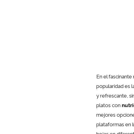
En el fascinant
popularidad es 
y refrescante, s
platos con
nutr
mejores opcion
plataformas en lí