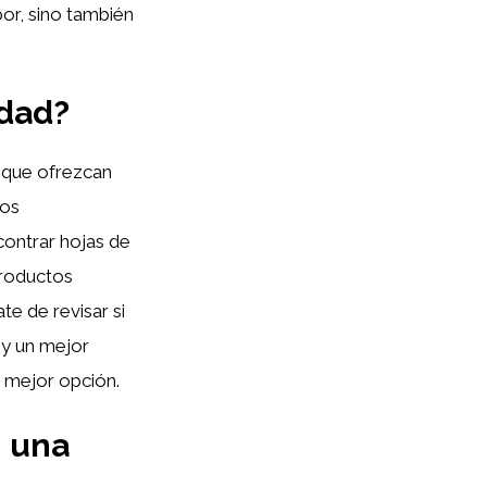
bor, sino también
idad?
s que ofrezcan
dos
contrar hojas de
productos
te de revisar si
 y un mejor
 mejor opción.
n una