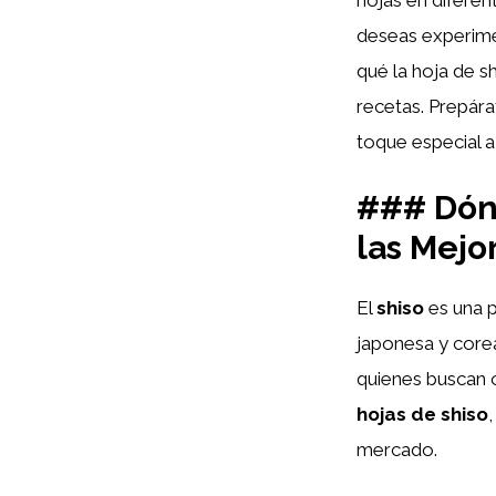
hojas en diferen
deseas experime
qué la hoja de s
recetas. Prepára
toque especial 
### Dónd
las Mejo
El
shiso
es una p
japonesa y core
quienes buscan 
hojas de shiso
mercado.