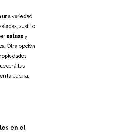
n una variedad
ladas, sushi o
cer
salsas
y
a. Otra opción
 propiedades
quecerá tus
en la cocina.
les en el