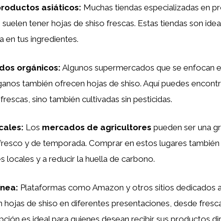
roductos asiáticos
:
Muchas tiendas especializadas en p
a
suelen tener hojas de shiso frescas. Estas tiendas son idea
a en tus ingredientes.
dos orgánicos
:
Algunos supermercados que se enfocan e
anos también ofrecen hojas de shiso. Aquí puedes encontr
frescas, sino también cultivadas sin pesticidas.
cales
:
Los
mercados de agricultores
pueden ser una gr
 fresco y de temporada. Comprar en estos lugares también
s locales y a reducir la huella de carbono.
ínea
:
Plataformas como Amazon y otros sitios dedicados 
 hojas de shiso en diferentes presentaciones, desde fresc
pción es ideal para quienes desean recibir sus productos d