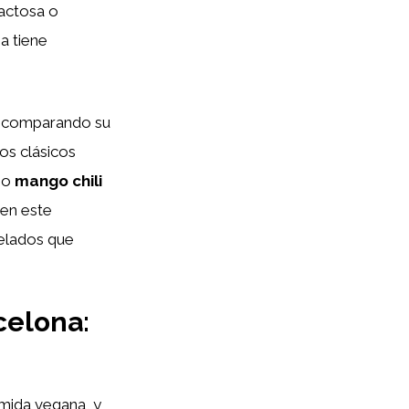
lactosa o
a tiene
d, comparando su
os clásicos
mo
mango chili
 en este
helados que
celona:
mida vegana, y