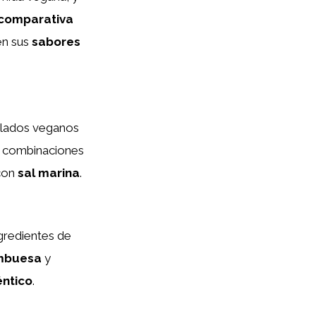
comparativa
en sus
sabores
elados veganos
s combinaciones
con
sal marina
.
ngredientes de
mbuesa
y
éntico
.