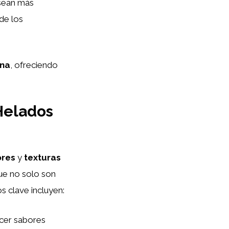
 sean más
de los
ana
, ofreciendo
Helados
ores
y
texturas
ue no solo son
s clave incluyen:
ecer sabores