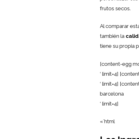
frutos secos.
Al comparar esta
también la
calid
tiene su propia p
[content-egg mo
‘ limit=4] [con
‘ limit=4] [cont
barcelona
‘ limit=4]
«`html