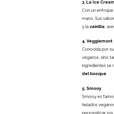
3. La Ice Crea
Con un enfoque 
mano. Sus sabor
y la
vainilla
, as
4. Veggiemont
Conocida por su
veganos, sino t
ingredientes se
del bosque
.
5. Smooy
Smooy es famos
helados veganos.
personalizar sus