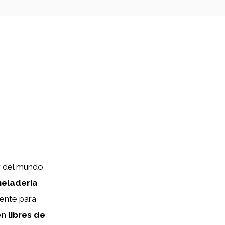
r del mundo
heladería
rente para
ién
libres de