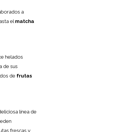
aborados a
asta el
matcha
ce helados
ra de sus
ados de
frutas
eliciosa línea de
ueden
utas frescas y