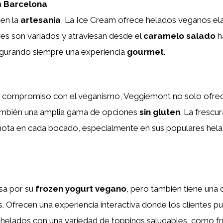
m Barcelona
en la
artesanía
, La Ice Cream ofrece helados veganos el
es son variados y atraviesan desde el
caramelo salado
h
egurando siempre una experiencia
gourmet
.
 compromiso con el veganismo, Veggiemont no solo ofre
ambién una amplia gama de opciones
sin gluten
. La frescu
 nota en cada bocado, especialmente en sus populares hel
a por su
frozen yogurt vegano
, pero también tiene una d
 Ofrecen una experiencia interactiva donde los clientes p
 helados con una variedad de toppings saludables, como fr