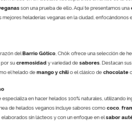
 veganas
son una prueba de ello. Aquí te presentamos una
as mejores heladerías veganas en la ciudad, enfocándonos 
orazón del
Barrio Gótico
, Chök ofrece una selección de h
 por su
cremosidad
y variedad de
sabores
. Destacan su
mo el helado de
mango y chili
o el clásico de
chocolate
mo
e especializa en hacer helados 100% naturales, utilizando i
 línea de helados veganos incluye sabores como
coco
,
fra
s elaborados sin lácteos y con un enfoque en el
sabor aut