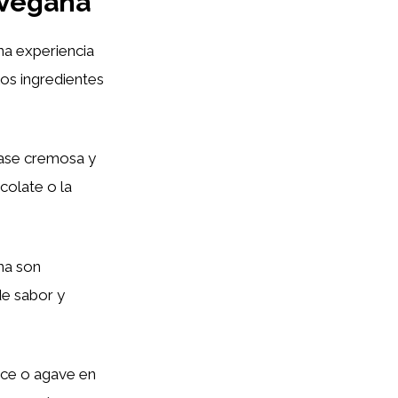
 Vegana
na experiencia
los ingredientes
base cremosa y
colate o la
na son
de sabor y
arce o agave en