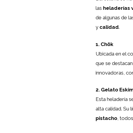
las
heladerías
de algunas de l
y
calidad
.
1. Chök
Ubicada en el c
que se destacan
innovadoras, co
2. Gelato Eski
Esta heladería s
alta calidad. Su
pistacho
, todo