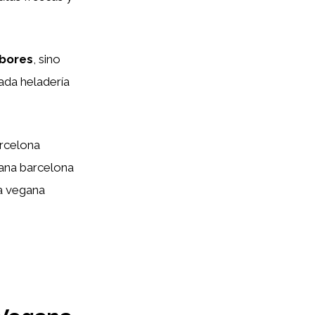
bores
, sino
Cada heladería
rcelona
gana barcelona
ia vegana