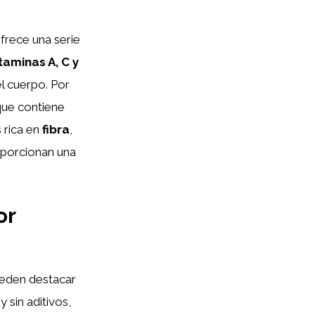
frece una serie
taminas A, C y
el cuerpo. Por
 que contiene
 rica en
fibra
,
oporcionan una
or
ueden destacar
 sin aditivos,