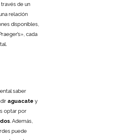
A través de un
una relación
ones disponibles,
raeger’s», cada
al.
ental saber
dir
aguacate
y
s optar por
idos
. Además,
erdes puede