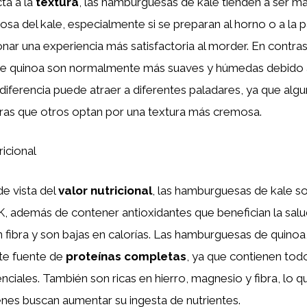
ta a la
textura
, las hamburguesas de kale tienden a ser má
rosa del kale, especialmente si se preparan al horno o a la pa
ar una experiencia más satisfactoria al morder. En contras
 quinoa son normalmente más suaves y húmedas debido a
 diferencia puede atraer a diferentes paladares, ya que algu
tras que otros optan por una textura más cremosa.
icional
e vista del
valor nutricional
, las hamburguesas de kale so
 K, además de contener antioxidantes que benefician la salu
fibra y son bajas en calorías. Las hamburguesas de quinoa,
te fuente de
proteínas completas
, ya que contienen tod
ciales. También son ricas en hierro, magnesio y fibra, lo q
enes buscan aumentar su ingesta de nutrientes.