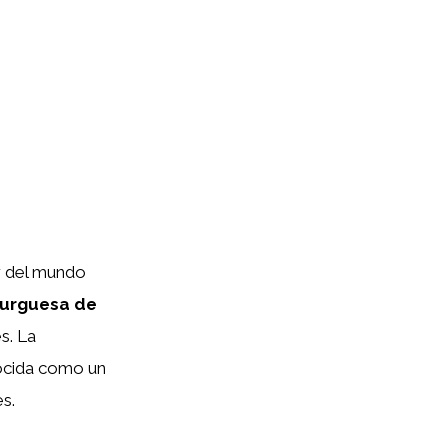
r del mundo
urguesa de
s. La
ocida como un
s.