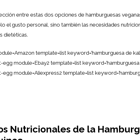
 elección entre estas dos opciones de hamburguesas vegana
lo el gusto personal, sino también las necesidades nutricio
s dietéticas.
dule=Amazon template=list keyword=’hamburguesa de kal
tent-egg module=Ebay2 template=list keyword=’hamburguesa 
ent-egg module=Aliexpress2 template=list keyword=’hambur
os Nutricionales de la Hambur