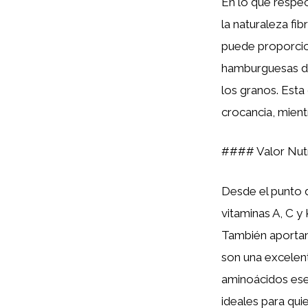
En lo que respec
la naturaleza fib
puede proporcion
hamburguesas de
los granos. Esta
crocancia, mien
#### Valor Nutr
Desde el punto d
vitaminas A, C y
También aportan 
son una excelen
aminoácidos esen
ideales para qui