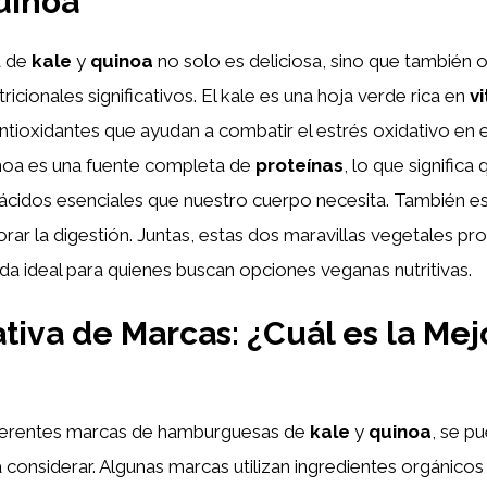
uinoa
a de
kale
y
quinoa
no solo es deliciosa, sino que también o
ricionales significativos. El kale es una hoja verde rica en
vi
ntioxidantes que ayudan a combatir el estrés oxidativo en 
inoa es una fuente completa de
proteínas
, lo que significa
ácidos esenciales que nuestro cuerpo necesita. También es
ar la digestión. Juntas, estas dos maravillas vegetales pr
da ideal para quienes buscan opciones veganas nutritivas.
iva de Marcas: ¿Cuál es la Mej
 diferentes marcas de hamburguesas de
kale
y
quinoa
, se p
 considerar. Algunas marcas utilizan ingredientes orgánicos y