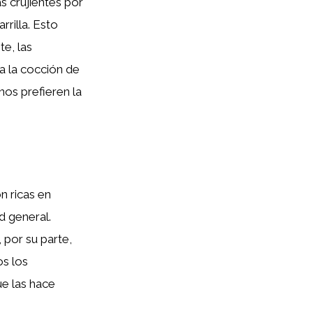
s crujientes por
rrilla. Esto
te, las
 la cocción de
nos prefieren la
n ricas en
d general.
 por su parte,
os los
ue las hace