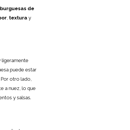
burguesas de
bor
,
textura
y
y ligeramente
guesa puede estar
 Por otro lado,
e a nuez, lo que
entos y salsas.