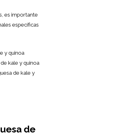
s, es importante
nales específicas
e y quinoa
de kale y quinoa
guesa de kale y
guesa de