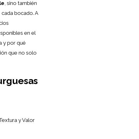
le
, sino también
n cada bocado. A
cios
sponibles en el
a y por qué
ción que no solo
urguesas
extura y Valor