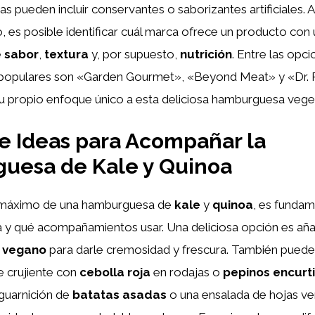
as pueden incluir conservantes o saborizantes artificiales. 
do, es posible identificar cuál marca ofrece un producto con 
e
sabor
,
textura
y, por supuesto,
nutrición
. Entre las opci
populares son «Garden Gourmet», «Beyond Meat» y «Dr. P
u propio enfoque único a esta deliciosa hamburguesa veget
e Ideas para Acompañar la
uesa de Kale y Quinoa
al máximo de una hamburguesa de
kale
y
quinoa
, es fundam
 y qué acompañamientos usar. Una deliciosa opción es aña
r vegano
para darle cremosidad y frescura. También puede
e crujiente con
cebolla roja
en rodajas o
pepinos encurt
 guarnición de
batatas asadas
o una ensalada de hojas v