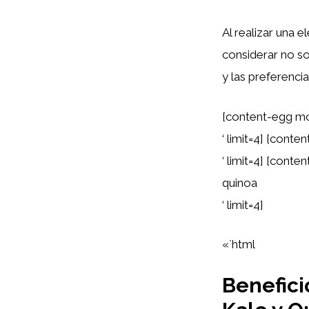
Al realizar una
considerar no so
y las preferencia
[content-egg mo
‘ limit=4] [con
‘ limit=4] [cont
quinoa
‘ limit=4]
«`html
Benefici