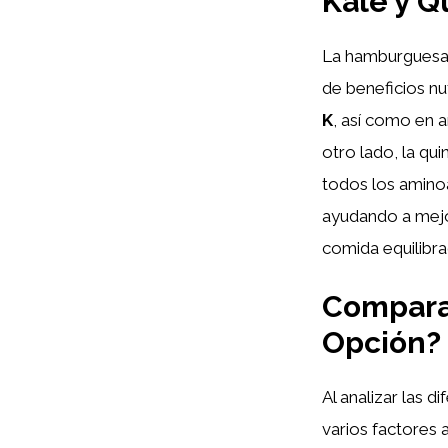
Kale y Q
La hamburgues
de beneficios nut
K
, así como en a
otro lado, la qu
todos los amino
ayudando a mejor
comida equilibra
Comparat
Opción?
Al analizar las
varios factores a