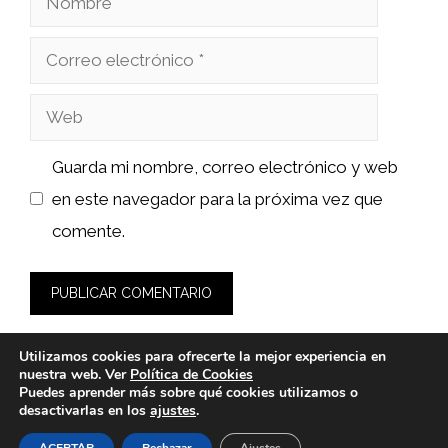
Correo
electrónico
Web
Guarda mi nombre, correo electrónico y web
en este navegador para la próxima vez que
comente.
Utilizamos cookies para ofrecerte la mejor experiencia en
nuestra web. Ver
Política de Cookies
Puedes aprender más sobre qué cookies utilizamos o
desactivarlas en los
ajustes
.
© 2026 bioloco.es -
Política de Privacidad y Aviso Legal
-
Política de cookies