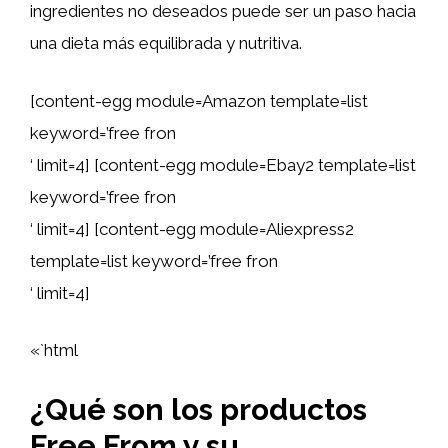
ingredientes no deseados puede ser un paso hacia
una dieta más equilibrada y nutritiva.
[content-egg module=Amazon template=list
keyword=’free fron
‘ limit=4] [content-egg module=Ebay2 template=list
keyword=’free fron
‘ limit=4] [content-egg module=Aliexpress2
template=list keyword=’free fron
‘ limit=4]
«`html
¿Qué son los productos
Free From y su