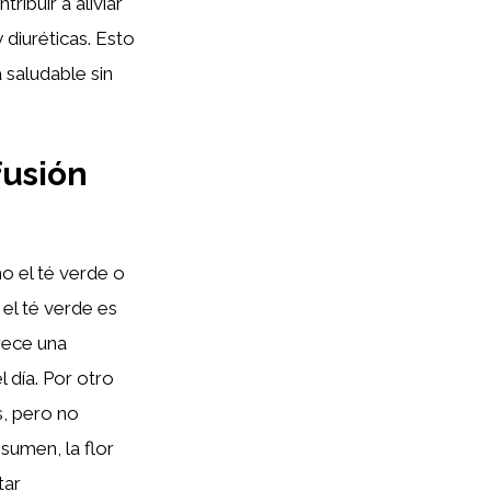
ibuir a aliviar
 diuréticas. Esto
 saludable sin
fusión
o el té verde o
 el té verde es
rece una
 día. Por otro
s, pero no
sumen, la flor
tar