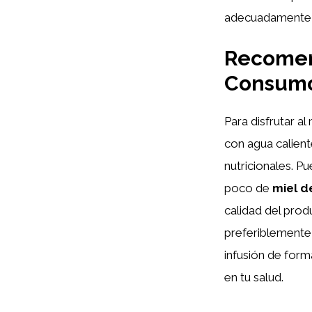
adecuadamente u
Recomend
Consum
Para disfrutar a
con agua calient
nutricionales. 
poco de
miel d
calidad del prod
preferiblement
infusión de form
en tu salud.