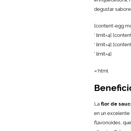
degustar sabore
[content-egg mo
‘ limit=4] [cont
‘ limit=4] [cont
‘ limit=4]
«`html
Benefici
La
flor de sau
en un excelente
flavonoides, que