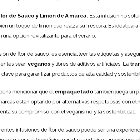
Flor de Sauco y Limón de A marca
:
Esta infusión no solo 
én un toque de limón que realza su frescura. Es ideal para di
n una opción revitalizante para el verano.
usión de flor de sauco, es esencial leer las etiquetas y aseg
dientes sean
veganos
y libres de aditivos artificiales. La
tra
 clave para garantizar productos de alta calidad y sostenibil
 pena mencionar que el
empaquetado
también juega un p
arcas están optando por alternativas respetuosas con el 
nta su compromiso con el veganismo y la sostenibilidad.
erentes infusiones de flor de sauco puede ser una experienc
o solo por sus beneficios para la salud, sino también por el