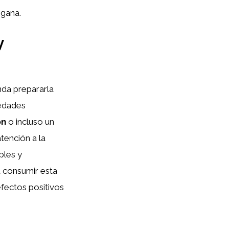
egana.
y
nda prepararla
iedades
ón
o incluso un
tención a la
bles y
a consumir esta
efectos positivos