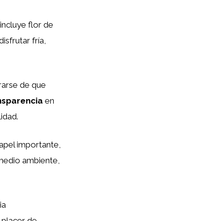
incluye flor de
sfrutar fría,
urarse de que
nsparencia
en
idad.
apel importante,
medio ambiente,
ia
 placer de