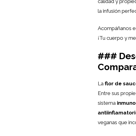
calidad y propi
la infusión perf
Acompáñanos en e
¡Tu cuerpo y me
### Desc
Comparat
La
flor de sau
Entre sus propi
sistema
inmuno
antiinflamator
veganas que inco