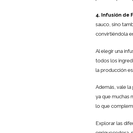
4.
Infusión de 
sauco, sino tambi
convirtiéndola e
Al elegir una inf
todos los ingre
la producción es
Además, vale la
ya que muchas m
lo que compleme
Explorar las dif
enriquecedora, n