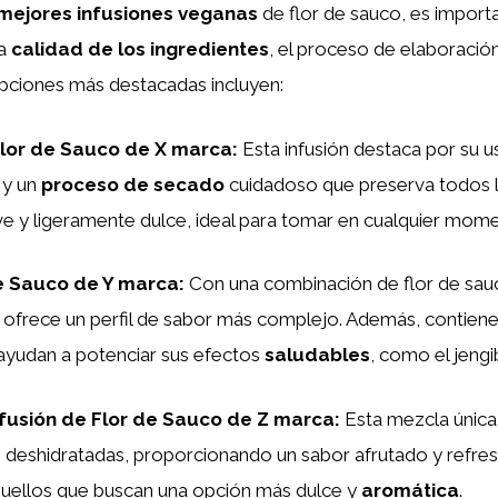
mejores infusiones veganas
de flor de sauco, es import
la
calidad de los ingredientes
, el proceso de elaboración 
opciones más destacadas incluyen:
Flor de Sauco de X marca
:
Esta infusión destaca por su u
 y un
proceso de secado
cuidadoso que preserva todos lo
e y ligeramente dulce, ideal para tomar en cualquier momen
e Sauco de Y marca
:
Con una combinación de flor de sau
é ofrece un perfil de sabor más complejo. Además, contiene
 ayudan a potenciar sus efectos
saludables
, como el jengi
fusión de Flor de Sauco de Z marca
:
Esta mezcla única
 deshidratadas, proporcionando un sabor afrutado y refres
quellos que buscan una opción más dulce y
aromática
.