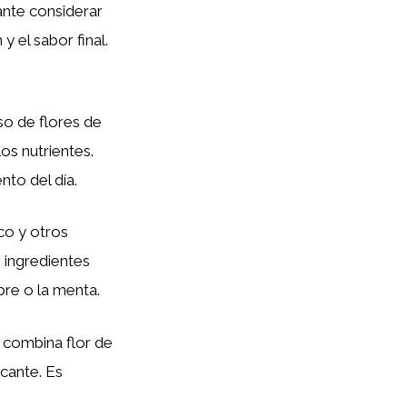
ante considerar
y el sabor final.
so de flores de
s nutrientes.
to del día.
co y otros
 ingredientes
bre o la menta.
 combina flor de
cante. Es