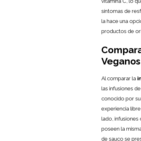
vitamina C, lo q
síntomas de resf
la hace una opci
productos de or
Comparat
Veganos
Al comparar la
i
las infusiones d
conocido por su 
experiencia libr
lado, infusiones
poseen la misma 
de sauco se pre