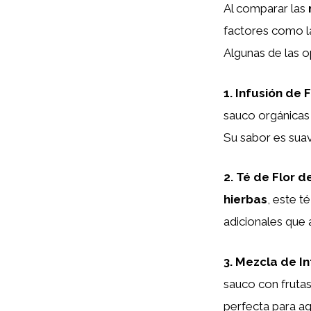
Al comparar las
factores como 
Algunas de las 
1.
Infusión de 
sauco orgánicas
Su sabor es suav
2.
Té de Flor d
hierbas
, este t
adicionales que
3.
Mezcla de In
sauco con frutas
perfecta para a