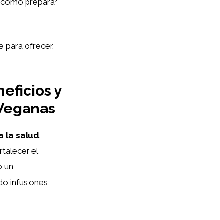
e cómo preparar
e para ofrecer.
eficios y
 Veganas
a la salud
.
talecer el
o un
do infusiones