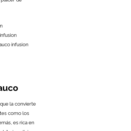
on
infusion
auco infusion
Sauco
 que la convierte
ntes como los
emás, es rica en