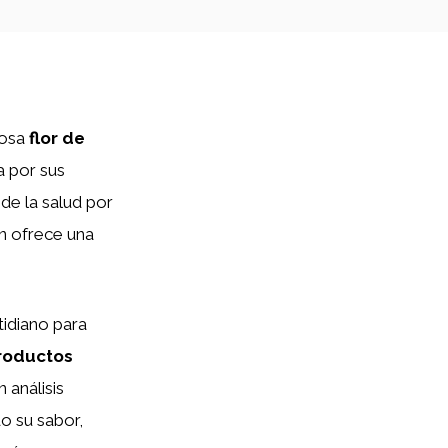
losa
flor de
a por sus
de la salud por
én ofrece una
tidiano para
roductos
 análisis
o su sabor,