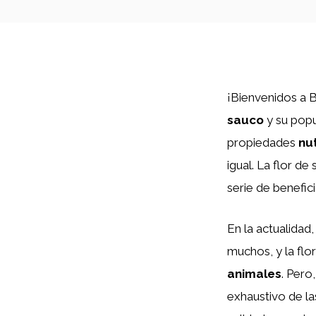
¡Bienvenidos a 
sauco
y su popu
propiedades
nut
igual. La flor d
serie de benefic
En la actualidad
muchos, y la flo
animales
. Pero
exhaustivo de l