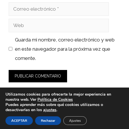
Correo
electrónico
Web
Guarda mi nombre, correo electrónico y web
en este navegador para la próxima vez que
comente.
Utilizamos cookies para ofrecerte la mejor experiencia en
nuestra web. Ver
Política de Cookies
Puedes aprender más sobre qué cookies utilizamos o
desactivarlas en los
ajustes
.
© 2026 bioloco.es -
Política de Privacidad y Aviso Legal
-
Política de cookies
ACEPTAR
Rechazar
Ajustes