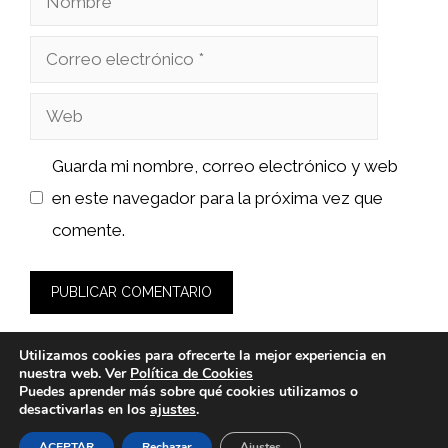
Correo
electrónico
Web
Guarda mi nombre, correo electrónico y web
en este navegador para la próxima vez que
comente.
Utilizamos cookies para ofrecerte la mejor experiencia en
nuestra web. Ver
Política de Cookies
Puedes aprender más sobre qué cookies utilizamos o
desactivarlas en los
ajustes
.
© 2026 bioloco.es -
Política de Privacidad y Aviso Legal
-
Política de cookies
ACEPTAR
Rechazar
Ajustes