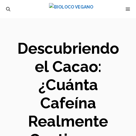
Saltar
M
al
contenido
Descubriendo
el Cacao:
¿Cuánta
Cafeína
Realmente