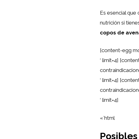
Es esencial que 
nutrición si tie
copos de aven
[content-egg mo
‘ limit=4] [con
contraindicacio
‘ limit=4] [con
contraindicacio
‘ limit=4]
«`html
Posibles