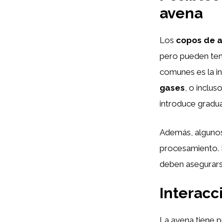
avena
Los
copos de 
pero pueden te
comunes es la i
gases
, o inclus
introduce gradua
Además, alguno
procesamiento. 
deben asegurars
Interac
La avena tiene p