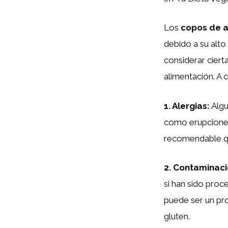
Los
copos de 
debido a su alt
considerar ciert
alimentación. A 
1.
Alergias
:
Algu
como erupciones
recomendable que
2.
Contaminaci
si han sido proc
puede ser un pr
gluten.