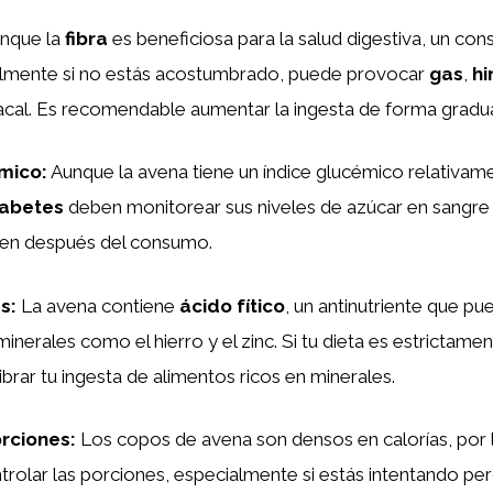
nque la
fibra
es beneficiosa para la salud digestiva, un c
ialmente si no estás acostumbrado, puede provocar
gas
,
hi
cal. Es recomendable aumentar la ingesta de forma gradua
émico
:
Aunque la avena tiene un índice glucémico relativame
iabetes
deben monitorear sus niveles de azúcar en sangre
ren después del consumo.
es
:
La avena contiene
ácido fítico
, un antinutriente que pu
minerales como el hierro y el zinc. Si tu dieta es estrictame
ibrar tu ingesta de alimentos ricos en minerales.
orciones
:
Los copos de avena son densos en calorías, por 
rolar las porciones, especialmente si estás intentando pe