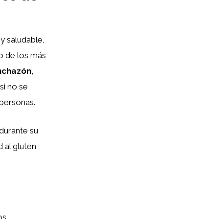
y saludable,
o de los más
nchazón
,
si no se
 personas.
durante su
d al gluten
os