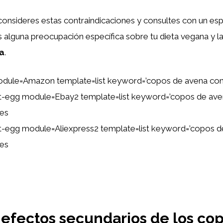
consideres estas contraindicaciones y consultes con un esp
nes alguna preocupación específica sobre tu dieta vegana y la
a
.
dule=Amazon template=list keyword=’copos de avena cont
tent-egg module=Ebay2 template=list keyword=’copos de av
nes
tent-egg module=Aliexpress2 template=list keyword=’copos 
nes
 efectos secundarios de los co