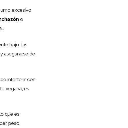
onsumo excesivo
nchazón
o
l.
nte bajo, las
 y asegurarse de
ede interferir con
nte vegana, es
lo que es
rder peso.