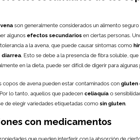
avena
son generalmente considerados un alimento seguro 
ner algunos
efectos secundarios
en ciertas personas. Un
ntolerancia a la avena, que puede causar síntomas como
hi
o
diarrea
. Esto se debe a la presencia de fibra soluble, que 
lmente en la dieta, puede ser difícil de digerir para algunas
s copos de avena pueden estar contaminados con
gluten
Por lo tanto, aquellos que padecen
celiaquía
o sensibilida
e de elegir variedades etiquetadas como
sin gluten
.
ciones con medicamentos
ropiedades que pueden interferir con la absorción de ciert