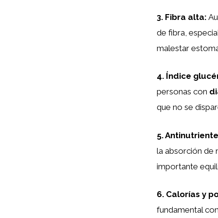
3.
Fibra alta
:
Au
de fibra, espec
malestar estoma
4.
Índice gluc
personas con
d
que no se dispa
5.
Antinutrient
la absorción de 
importante equil
6.
Calorías y p
fundamental cont