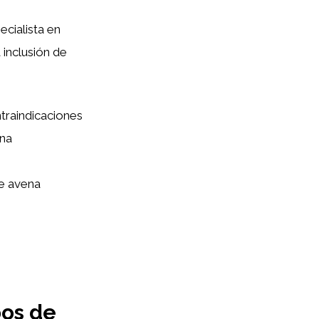
ecialista en
 inclusión de
raindicaciones
ena
de avena
pos de