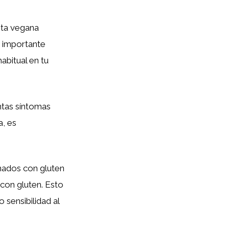
eta vegana
s importante
abitual en tu
ntas síntomas
a, es
ados con gluten
 con gluten. Esto
o sensibilidad al