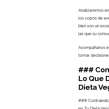
Analizaremos en
los copos de ave
bien son un exce
las que su cons
Acompáñanos en 
tomar decisiones
### Cont
Lo Que D
Dieta V
### Contraindic
en Tu Dieta Veg