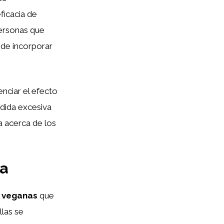
ficacia de
ersonas que
 de incorporar
nciar el efecto
dida excesiva
a acerca de los
na
s veganas
que
llas se