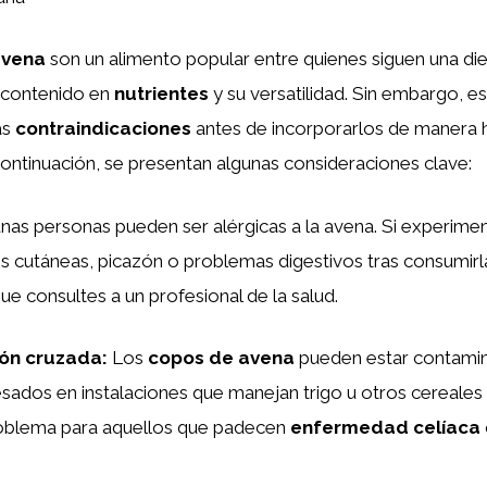
avena
son un alimento popular entre quienes siguen una di
o contenido en
nutrientes
y su versatilidad. Sin embargo, e
as
contraindicaciones
antes de incorporarlos de manera h
continuación, se presentan algunas consideraciones clave:
nas personas pueden ser alérgicas a la avena. Si experime
 cutáneas, picazón o problemas digestivos tras consumirl
 consultes a un profesional de la salud.
ón cruzada
:
Los
copos de avena
pueden estar contamin
esados en instalaciones que manejan trigo u otros cereales
oblema para aquellos que padecen
enfermedad celíaca