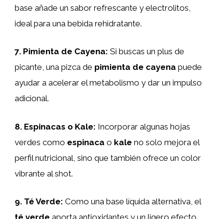
base añade un sabor refrescante y electrolitos,
ideal para una bebida rehidratante.
7.
Pimienta de Cayena
:
Si buscas un plus de
picante, una pizca de
pimienta de cayena
puede
ayudar a acelerar el metabolismo y dar un impulso
adicional.
8.
Espinacas o Kale
:
Incorporar algunas hojas
verdes como
espinaca
o
kale
no solo mejora el
perfil nutricional, sino que también ofrece un color
vibrante al shot.
9.
Té Verde
:
Como una base líquida alternativa, el
té verde
aporta antioxidantes y un ligero efecto