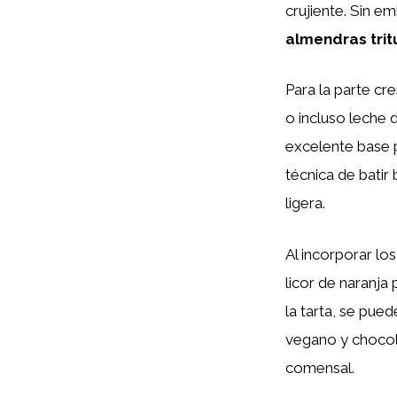
crujiente. Sin 
almendras tri
Para la parte c
o incluso leche 
excelente base p
técnica de bati
ligera.
Al incorporar lo
licor de naranja
la tarta, se pue
vegano y chocola
comensal.