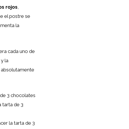
os rojos
,
e el postre se
ementa la
dera cada uno de
y la
ea absolutamente
de 3 chocolates
 tarta de 3
er la tarta de 3