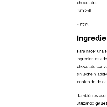
chocolates
‘ limit=4]
«`html
Ingredie
Para hacer una
t
ingredientes ade
chocolate conve
sin leche ni adi
contenido de ca
También es esenc
utilizando
galle