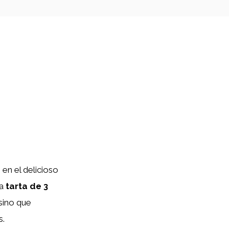
en el delicioso
ta
tarta de 3
 sino que
s.