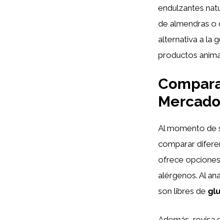
endulzantes natu
de almendras o 
alternativa a la 
productos animal
Comparat
Mercad
Al momento de s
comparar difere
ofrece opciones 
alérgenos. Al an
son libres de
gl
Además, revisa 