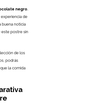
ocolate negro
,
 experiencia de
a buena noticia
 este postre sin
ección de los
cos, podrás
 que la comida
arativa
tre