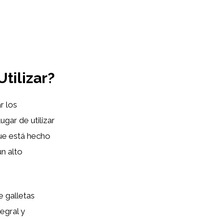
tilizar?
r los
gar de utilizar
que está hecho
un alto
e galletas
tegral y