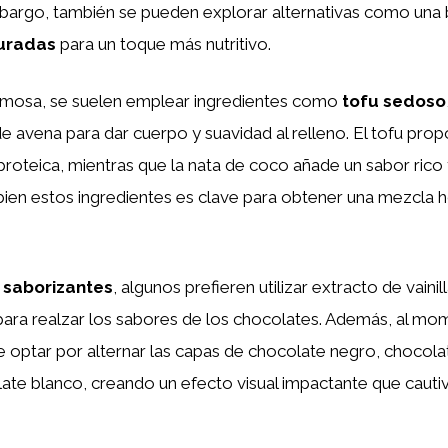
embargo, también se pueden explorar alternativas como una
turadas
para un toque más nutritivo.
remosa, se suelen emplear ingredientes como
tofu sedoso
de avena para dar cuerpo y suavidad al relleno. El tofu pro
roteica, mientras que la nata de coco añade un sabor rico
r bien estos ingredientes es clave para obtener una mezcl
s
saborizantes
, algunos prefieren utilizar extracto de vainil
 para realzar los sabores de los chocolates. Además, al m
de optar por alternar las capas de chocolate negro, chocol
te blanco, creando un efecto visual impactante que cautiv