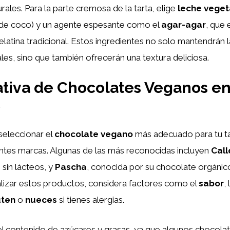
rales. Para la parte cremosa de la tarta, elige
leche veget
de coco) y un agente espesante como el
agar-agar
, que 
gelatina tradicional. Estos ingredientes no solo mantendrán la
es, sino que también ofrecerán una textura deliciosa.
iva de Chocolates Veganos en
o
eleccionar el
chocolate vegano
más adecuado para tu tar
ntes marcas. Algunas de las más reconocidas incluyen
Cal
sin lácteos, y
Pascha
, conocida por su chocolate orgánico
alizar estos productos, considera factores como el
sabor
,
uten
o
nueces
si tienes alergias.
el contenido de azúcares y grasas, ya que algunos chocol