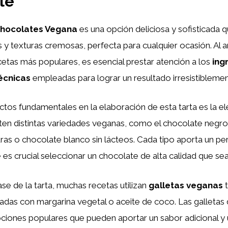
ble
Chocolates Vegana
es una opción deliciosa y sofisticada
 y texturas cremosas, perfecta para cualquier ocasión. Al an
etas más populares, es esencial prestar atención a los
ing
écnicas
empleadas para lograr un resultado irresistibleme
tos fundamentales en la elaboración de esta tarta es la el
sten distintas variedades veganas, como el chocolate negr
as o chocolate blanco sin lácteos. Cada tipo aporta un per
e es crucial seleccionar un chocolate de alta calidad que se
ase de la tarta, muchas recetas utilizan
galletas veganas
t
as con margarina vegetal o aceite de coco. Las galletas 
ciones populares que pueden aportar un sabor adicional y 