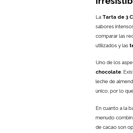
Irresisti
La
Tarta de 3 
sabores intensos
comparar las rec
utilizados y las
t
Uno de los aspec
chocolate
. Exi
leche de almendr
único, por lo qu
En cuanto a la b
menudo combinad
de cacao son op