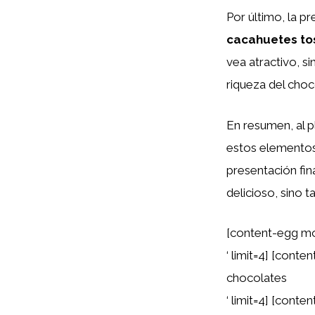
Por último, la p
cacahuetes to
vea atractivo, 
riqueza del choc
En resumen, al pl
estos elementos:
presentación fin
delicioso, sino 
[content-egg mo
‘ limit=4] [cont
chocolates
‘ limit=4] [cont