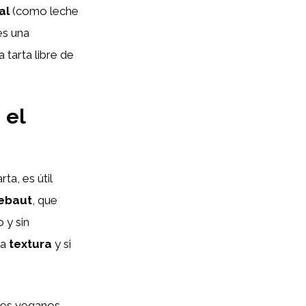
al
(como leche
es una
 tarta libre de
 el
ta, es útil
lebaut
, que
 y sin
 la
textura
y si
ates veganos