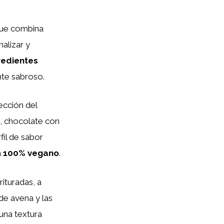
 que combina
alizar y
redientes
nte sabroso.
ección del
o, chocolate con
fil de sabor
a
100% vegano
.
rituradas, a
de avena y las
una textura