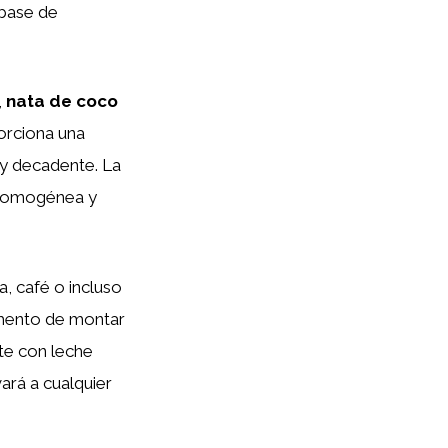
 base de
,
nata de coco
porciona una
 y decadente. La
a homogénea y
la, café o incluso
omento de montar
ate con leche
ará a cualquier