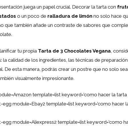
resentación juega un papel crucial. Decorar la tarta con
frut
stados
o un poco de
ralladura de limón
no solo hace qu
sino que también añade un contraste de sabores que compl
olate.
anificar tu propia
Tarta de 3 Chocolates Vegana
, consi
 la calidad de los ingredientes, las técnicas de preparación 
al. De esta manera, podrás crear un postre que no solo s
también visualmente impresionante.
dule=Amazon template=list keyword=’como hacer la tarta 
ent-egg module=Ebay2 template=list keyword=’como hacer la
ent-egg module=Aliexpress2 template=list keyword=’como hac