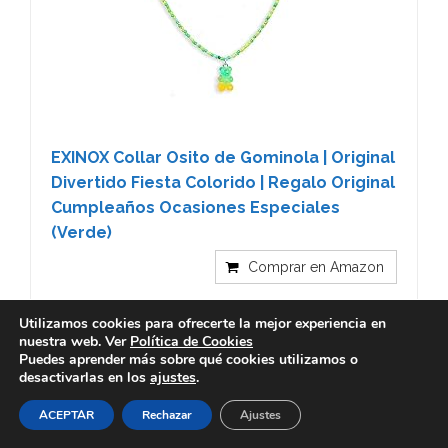
EXINOX Collar Osito de Gominola | Original
Divertido Fiesta Colorido | Regalo Original
Cumpleaños Ocasiones Especiales
(Verde)
Comprar en Amazon
Utilizamos cookies para ofrecerte la mejor experiencia en
nuestra web. Ver
Política de Cookies
Posts Relacionados:
Puedes aprender más sobre qué cookies utilizamos o
desactivarlas en los
ajustes
.
ACEPTAR
Rechazar
Ajustes