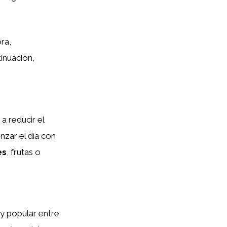
ra,
tinuación,
a reducir el
nzar el día con
es
, frutas o
y popular entre