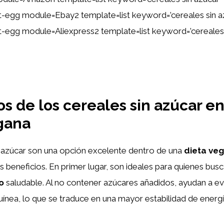
ent-egg module=Ebay2 template=list keyword=’cereales sin 
ent-egg module=Aliexpress2 template=list keyword=’cereales
os de los cereales sin azúcar e
gana
n azúcar son una opción excelente dentro de una
dieta ve
s beneficios. En primer lugar, son ideales para quienes bu
o
saludable. Al no contener azúcares añadidos, ayudan a ev
ínea, lo que se traduce en una mayor estabilidad de energía