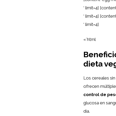
‘ limit=4] [cont
‘ limit=4] [cont
‘ limit=4]
«`html
Benefici
dieta ve
Los cereales si
ofrecen múltiple
control de pes
glucosa en sangu
día.