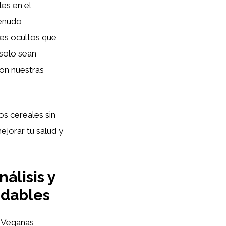
es en el
menudo,
es ocultos que
 solo sean
con nuestras
s cereales sin
ejorar tu salud y
álisis y
udables
s Veganas