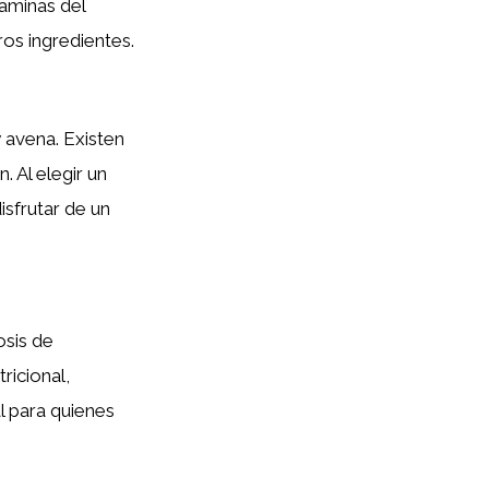
taminas del
os ingredientes.
y avena. Existen
 Al elegir un
sfrutar de un
osis de
ricional,
l para quienes