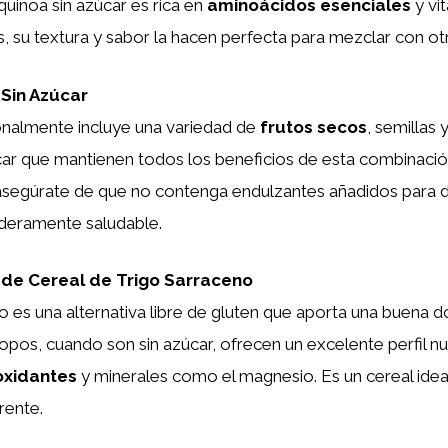
quinoa sin azúcar es rica en
aminoácidos esenciales
y vi
 su textura y sabor la hacen perfecta para mezclar con otr
 Sin Azúcar
ionalmente incluye una variedad de
frutos secos
, semillas 
ar que mantienen todos los beneficios de esta combinación.
asegúrate de que no contenga endulzantes añadidos para di
deramente saludable.
de Cereal de Trigo Sarraceno
no es una alternativa libre de gluten que aporta una buena d
copos, cuando son sin azúcar, ofrecen un excelente perfil nut
oxidantes
y minerales como el magnesio. Es un cereal idea
rente.