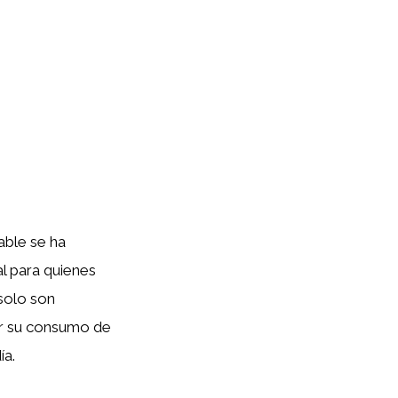
able se ha
 para quienes
solo son
ir su consumo de
ía.