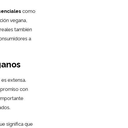
senciales
como
ación vegana,
ereales también
consumidores a
ganos
o es extensa.
mpromiso con
 importante
ados.
que significa que