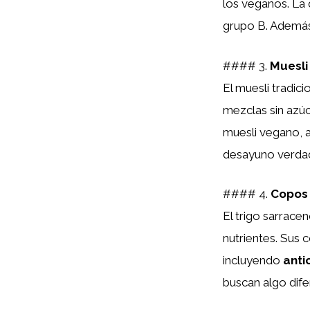
los veganos. La 
grupo B. Además,
#### 3.
Muesli
El muesli tradic
mezclas sin azúc
muesli vegano, 
desayuno verda
#### 4.
Copos 
El trigo sarrace
nutrientes. Sus 
incluyendo
anti
buscan algo dife