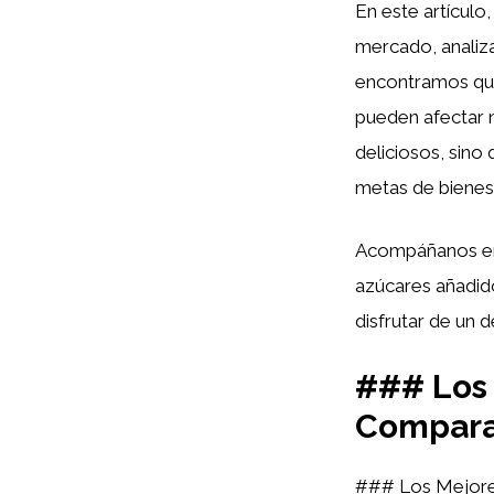
En este artículo
mercado, analiza
encontramos que
pueden afectar n
deliciosos, sin
metas de bienest
Acompáñanos en 
azúcares añadido
disfrutar de un
### Los 
Compara
### Los Mejores