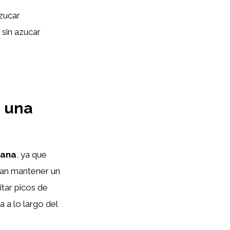
azucar
 sin azucar
n una
gana
, ya que
scan mantener un
itar picos de
 a lo largo del