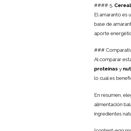
#### 5.
Cereal
El amaranto es 
base de amarant
aporte energétic
### Comparativ
Al comparar esta
proteínas
y
nut
lo cual es benefi
En resumen, eleg
alimentación bal
ingredientes natu
[content-egg mo