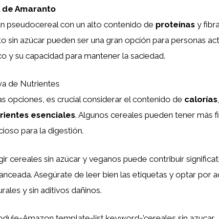
 de Amaranto
un pseudocereal con un alto contenido de
proteínas
y fibr
o sin azúcar pueden ser una gran opción para personas act
o y su capacidad para mantener la saciedad.
a de Nutrientes
s opciones, es crucial considerar el contenido de
calorías
rientes esenciales
. Algunos cereales pueden tener más fi
cioso para la digestión.
ir cereales sin azúcar y veganos puede contribuir significa
anceada. Asegúrate de leer bien las etiquetas y optar por 
rales y sin aditivos dañinos.
dule=Amazon template=list keyword=’cereales sin azucar