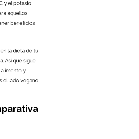
 y el potasio,
ra aquellos
ener beneficios
n la dieta de tu
a. Así que sigue
 alimento y
os el lado vegano
mparativa