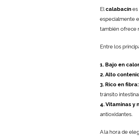
El
calabacín
es 
especialmente en
también ofrece 
Entre los princi
1.
Bajo en calo
2.
Alto conteni
3.
Rico en fibra
:
tránsito intestinal
4.
Vitaminas y 
antioxidantes.
A la hora de ele