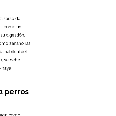
alizarse de
ños como un
 su digestión.
como zanahorias
a habitual del
to, se debe
o haya
a perros
bacín como