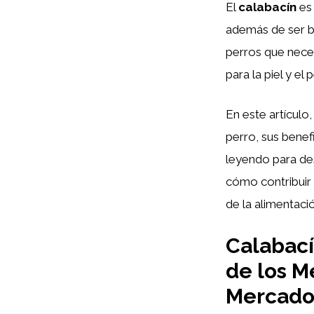
El
calabacín
es 
además de ser ba
perros que neces
para la piel y el
En este artículo
perro, sus benef
leyendo para des
cómo contribuir 
de la alimentaci
Calabací
de los M
Mercad