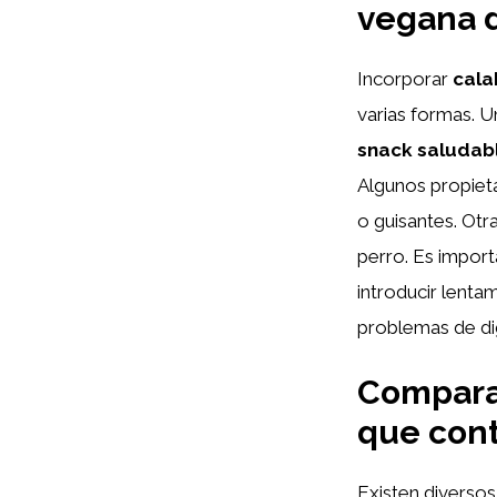
vegana d
Incorporar
cala
varias formas. 
snack saludab
Algunos propiet
o guisantes. Otra
perro. Es import
introducir lenta
problemas de di
Comparat
que cont
Existen diverso