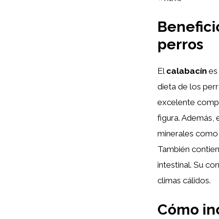
Benefici
perros
El
calabacín
es 
dieta de los per
excelente compl
figura. Además, 
minerales como e
También contiene
intestinal. Su c
climas cálidos.
Cómo inc