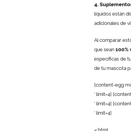
4.
Suplementos
líquidos están d
adicionales de v
Al comparar esto
que sean
100% 
específicas de t
de tu mascota p
[content-egg mo
‘ limit=4] [cont
‘ limit=4] [cont
‘ limit=4]
«`html