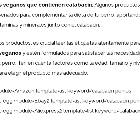
 veganos que contienen calabacín
:
Algunos productos
iseñados para complementar la dieta de tu perro, aportand
itaminas y minerales junto con el calabacín.
s productos, es crucial leer las etiquetas atentamente par
veganos
y estén formulados para satisfacer las necesidade
u perro. Ten en cuenta factores como la edad, tamaño y niv
ara elegir el producto más adecuado.
dule=Amazon template=list keyword=’calabacin perros
ent-egg module=Ebay2 template=list keyword=’calabacin per
ent-egg module=Aliexpress2 template=list keyword=’calabaci