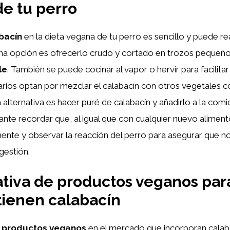
e tu perro
bacín
en la dieta vegana de tu perro es sencillo y puede re
Una opción es ofrecerlo crudo y cortado en trozos peque
le
. También se puede cocinar al vapor o hervir para facilitar
arios optan por mezclar el calabacín con otros vegetales 
 alternativa es hacer puré de calabacín y añadirlo a la comid
ante recordar que, al igual que con cualquier nuevo alimen
mente y observar la reacción del perro para asegurar que n
gestión.
iva de productos veganos par
ienen calabacín
s
productos veganos
en el mercado que incorporan cala