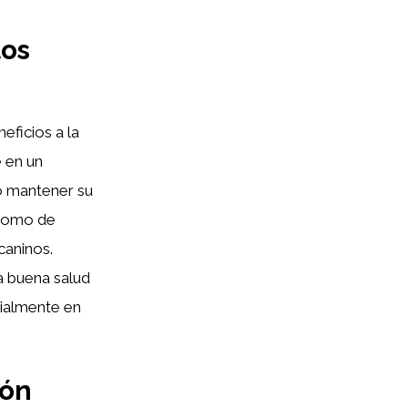
los
eficios a la
e en un
o mantener su
 como de
caninos.
a buena salud
cialmente en
ión