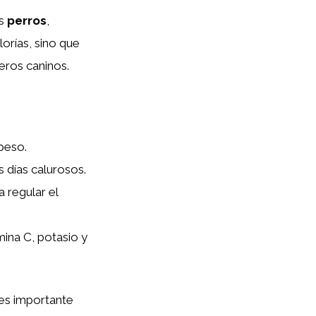
os
perros
,
orías, sino que
ros caninos.
peso.
s días calurosos.
 regular el
ina C, potasio y
 es importante