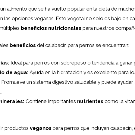
un alimento que se ha vuelto popular en la dieta de much
 las opciones veganas. Este vegetal no solo es bajo en cal
múltiples
beneficios nutricionales
para nuestros compañe
pales
beneficios
del calabacín para perros se encuentran:
rías
:
Ideal para perros con sobrepeso o tendencia a ganar 
do de agua
:
Ayuda en la hidratación y es excelente para lo
Promueve un sistema digestivo saludable y puede ayudar a
.
minerales
:
Contiene importantes
nutrientes
como la vitam
gir productos
veganos
para perros que incluyan calabacín,