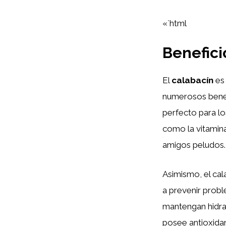
«`html
Benefici
El
calabacín
es 
numerosos benefi
perfecto para lo
como la vitamina
amigos peludos.
Asimismo, el ca
a prevenir prob
mantengan hidra
posee antioxidan