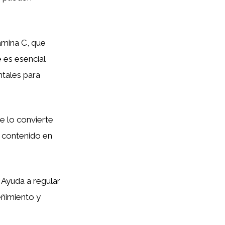
amina C, que
e es esencial
ntales para
ue lo convierte
o contenido en
 Ayuda a regular
ñimiento y