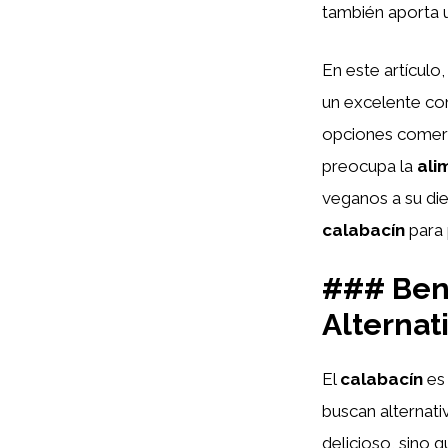
también aporta u
En este artículo
un excelente co
opciones comerci
preocupa la
ali
veganos a su die
calabacín
para 
### Bene
Alternat
El
calabacín
es 
buscan alternat
delicioso, sino 