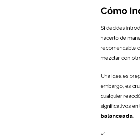
Cómo Inc
Si decides introd
hacerlo de mane
recomendable coc
mezclar con otro
Una idea es pre
embargo, es cruc
cualquier reacci
significativos e
balanceada
.
«`