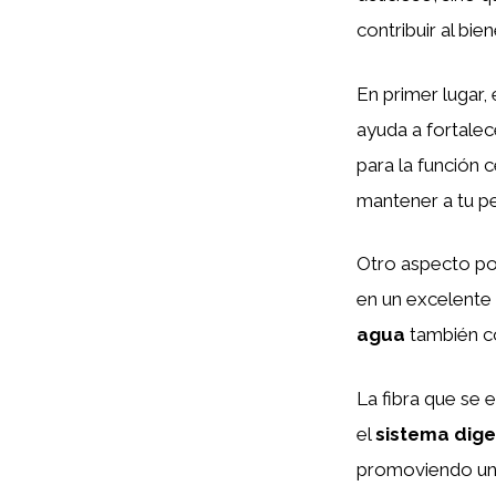
contribuir al bie
En primer lugar, 
ayuda a fortale
para la función 
mantener a tu p
Otro aspecto pos
en un excelente 
agua
también co
La fibra que se 
el
sistema dige
promoviendo una 