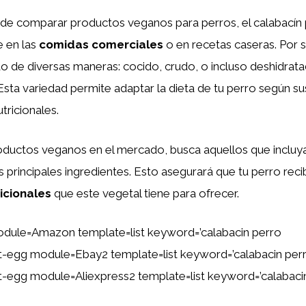
 de comparar productos veganos para perros, el calabacín
e en las
comidas comerciales
o en recetas caseras. Por su
do de diversas maneras: cocido, crudo, o incluso deshidra
 Esta variedad permite adaptar la dieta de tu perro según s
tricionales.
roductos veganos en el mercado, busca aquellos que incluy
principales ingredientes. Esto asegurará que tu perro reci
icionales
que este vegetal tiene para ofrecer.
dule=Amazon template=list keyword=’calabacin perro
ent-egg module=Ebay2 template=list keyword=’calabacin per
ent-egg module=Aliexpress2 template=list keyword=’calabaci