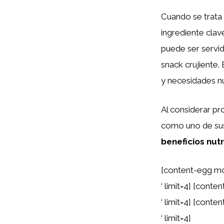
Cuando se trata
ingrediente clav
puede ser servi
snack crujiente.
y necesidades nu
Al considerar p
como uno de sus 
beneficios nutr
[content-egg mo
‘ limit=4] [cont
‘ limit=4] [cont
‘ limit=4]