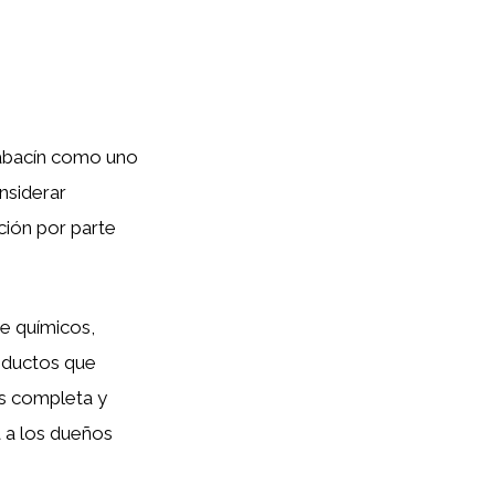
n
abacín como uno
onsiderar
ación por parte
de químicos,
roductos que
s completa y
 a los dueños