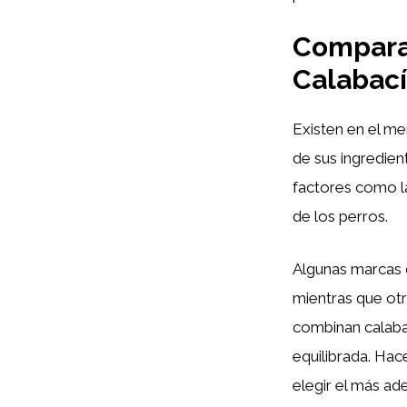
Compara
Calabací
Existen en el m
de sus ingredien
factores como la 
de los perros.
Algunas marcas d
mientras que otr
combinan calab
equilibrada. Hac
elegir el más a