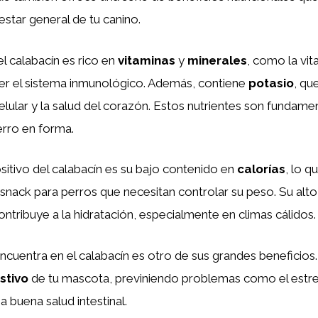
nestar general de tu canino.
el calabacín es rico en
vitaminas
y
minerales
, como la vit
cer el sistema inmunológico. Además, contiene
potasio
, qu
celular y la salud del corazón. Estos nutrientes son fundame
erro en forma.
itivo del calabacín es su bajo contenido en
calorías
, lo q
snack para perros que necesitan controlar su peso. Su alt
ntribuye a la hidratación, especialmente en climas cálidos.
encuentra en el calabacín es otro de sus grandes beneficios.
stivo
de tu mascota, previniendo problemas como el estre
buena salud intestinal.