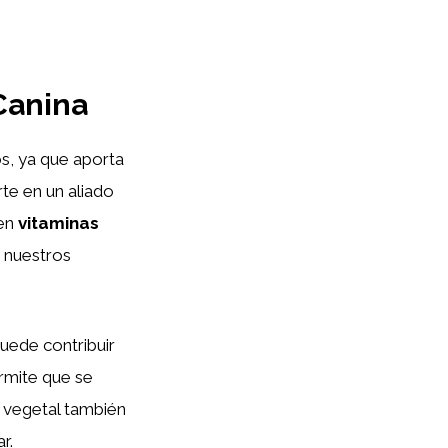
Canina
s, ya que aporta
rte en un aliado
 en
vitaminas
e nuestros
puede contribuir
rmite que se
 vegetal también
r.