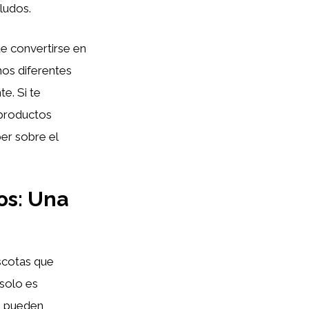
ludos.
 convertirse en
os diferentes
e. Si te
 productos
er sobre el
os: Una
scotas que
 solo es
ue pueden