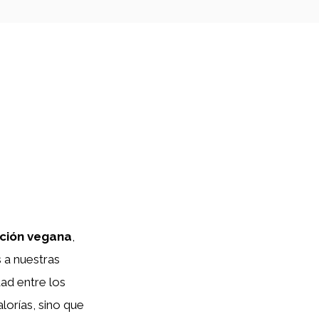
ción vegana
,
 a nuestras
ad entre los
alorías, sino que