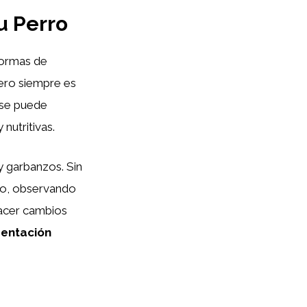
u Perro
 formas de
pero siempre es
n se puede
nutritivas.
y garbanzos. Sin
nto, observando
hacer cambios
mentación