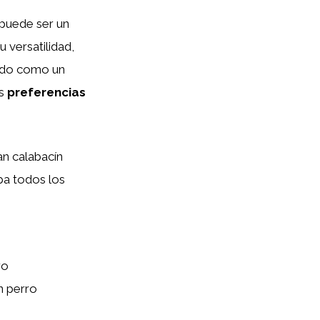
 puede ser un
 versatilidad,
tado como un
us
preferencias
an calabacín
ba todos los
ro
n perro