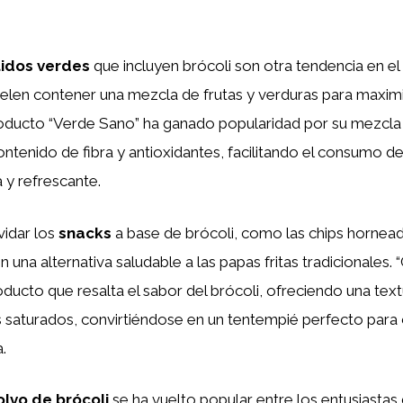
idos verdes
que incluyen brócoli son otra tendencia en 
elen contener una mezcla de frutas y verduras para maximi
roducto “Verde Sano” ha ganado popularidad por su mezcla 
ontenido de fibra y antioxidantes, facilitando el consumo d
 y refrescante.
idar los
snacks
a base de brócoli, como las chips hornead
 una alternativa saludable a las papas fritas tradicionales.
ducto que resalta el sabor del brócoli, ofreciendo una textu
s saturados, convirtiéndose en un tentempié perfecto para 
.
olvo de brócoli
se ha vuelto popular entre los entusiastas 