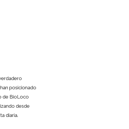
 verdadero
lo han posicionado
lo de BioLoco
alizando desde
a diaria.