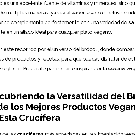
lo es una excelente fuente de vitaminas y minerales, sino q
e múltiples maneras, ya sea al vapor, asado o incluso crud
or se complementa perfectamente con una variedad de
sa
rte en un aliado ideal para cualquier plato vegano.
este recorrido por el universo del brócoli, donde compa
 de productos y recetas, para que puedas disfrutar de est
u gloria. ¡Prepárate para dejarte inspirar por la
cocina ve
ubriendo la Versatilidad del Br
 de los Mejores Productos Vega
Esta Crucífera
 de las
crucíferas
más apreciadas en la alimentación vega