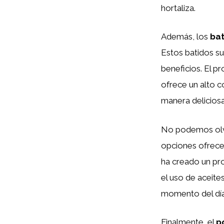
hortaliza.
Además, los
bat
Estos batidos su
beneficios. El p
ofrece un alto c
manera deliciosa
No podemos olv
opciones ofrecen
ha creado un pro
el uso de aceite
momento del día
Finalmente, el
p