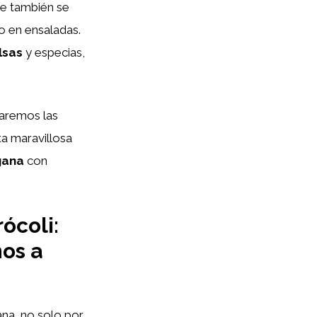
ue también se
o en ensaladas.
lsas
y especias,
raremos las
a maravillosa
gana
con
ócoli:
nos a
na, no solo por