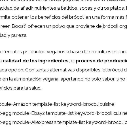
acidad de añadir nutrientes a batidos, sopas y otros platos.
ite obtener los beneficios del brócoli en una forma más fá
een Boost” ofrecen un polvo que proviene de brócoli org
dad y pureza.
 diferentes productos veganos a base de brócoli, es esenci
la
calidad de los ingredientes
, el
proceso de producci
da opción. Con tantas alternativas disponibles, el brócoli 
e en la alimentación vegana, aportando no solo sabor, sino
cios para la salud.
dule=Amazon template=list keyword=’brocoli cuisine
ent-egg module=Ebay2 template=list keyword=’brocoli cuisin
ent-egg module=Aliexpress2 template=list keyword=’brocoli c