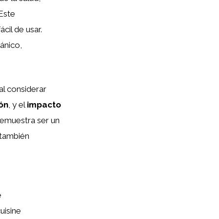
 Este
cil de usar.
ánico,
al considerar
ón
, y el
impacto
demuestra ser un
 también
e
uisine