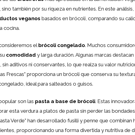
l, sino también por su riqueza en nutrientes. En este análisi
ductos veganos
basados en brócoli, comparando su calid
a cocina.
, consideremos el
brócoli congelado
. Muchos consumidor
 su
comodidad
y larga duración. Algunas marcas destacan
 sin aditivos ni conservantes, lo que realza su valor nutrici
as Frescas” proporciona un brócoli que conserva su textur
ongelado, ideal para salteados o guisos.
 popular son las
pasta a base de brócoli
. Estas innovado
rar esta verdura a platos de pasta sin perder las bondades 
ta Verde” han desarrollado fusilli y penne que combinan h
ientes, proporcionando una forma divertida y nutritiva de di