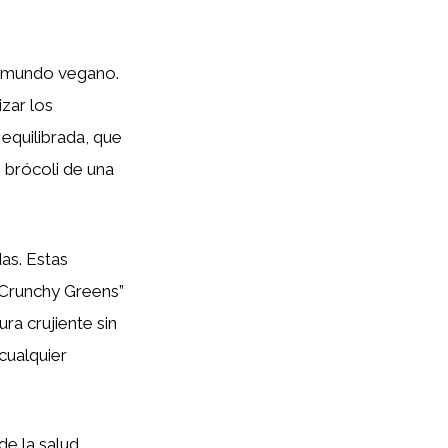
el mundo vegano.
zar los
equilibrada, que
e brócoli de una
as. Estas
 “Crunchy Greens”
ra crujiente sin
cualquier
de la salud,