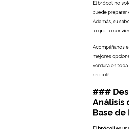
El brócoli no so
puede preparar d
Además, su sab
lo que lo convie
Acompáñanos en 
mejores opciones
verdura en toda s
brócoli!
### Desc
Análisis
Base de 
El
brócoli
es una