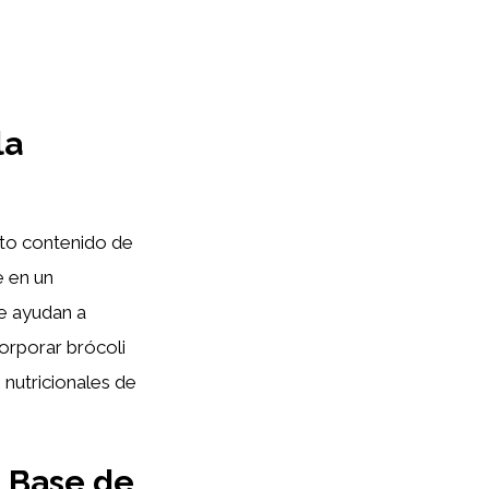
la
lto contenido de
e en un
ue ayudan a
orporar brócoli
 nutricionales de
 Base de