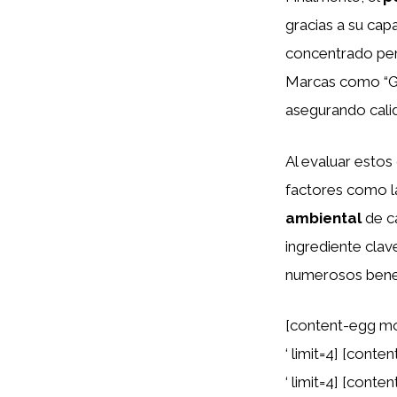
gracias a su cap
concentrado perm
Marcas como “Gr
asegurando cali
Al evaluar estos
factores como 
ambiental
de ca
ingrediente clav
numerosos benefi
[content-egg mo
‘ limit=4] [cont
‘ limit=4] [cont