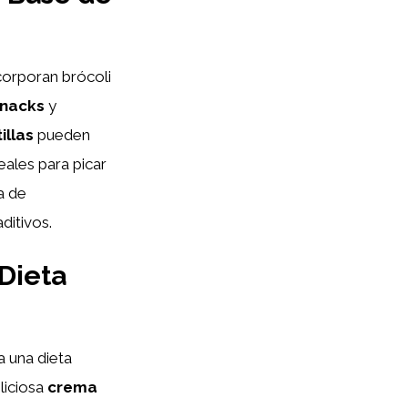
corporan brócoli
nacks
y
tillas
pueden
eales para picar
a de
ditivos.
Dieta
a una dieta
liciosa
crema