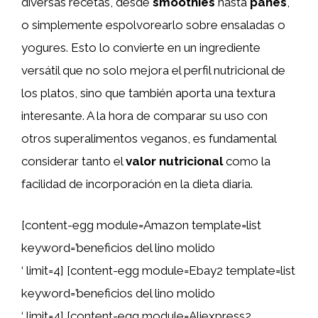
diversas recetas, desde
smoothies
hasta
panes
,
o simplemente espolvorearlo sobre ensaladas o
yogures. Esto lo convierte en un ingrediente
versátil que no solo mejora el perfil nutricional de
los platos, sino que también aporta una textura
interesante. A la hora de comparar su uso con
otros superalimentos veganos, es fundamental
considerar tanto el
valor nutricional
como la
facilidad de incorporación en la dieta diaria.
[content-egg module=Amazon template=list
keyword=’beneficios del lino molido
‘ limit=4] [content-egg module=Ebay2 template=list
keyword=’beneficios del lino molido
‘ limit=4] [content-egg module=Aliexpress2