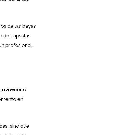
ios de las bayas
ma de cápsulas.
un profesional
 tu
avena
o
lemento en
das, sino que