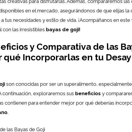
as creativas para disfrutarlas. Además, compararemos las 
disponibles en el mercado, asegurándonos de que elijas la
a tus necesidades y estilo de vida. ¡Acompáñanos en este v
l con las irresistibles
bayas de goji!
ficios y Comparativa de las Ba
or qué Incorporarlas en tu Desa
ji
son conocidas por ser un superalimento, especialmente
 A continuación, exploraremos sus
beneficios
y compararem
s contienen para entender mejor por qué deberías incorpo
ano
.
de las Bayas de Goji