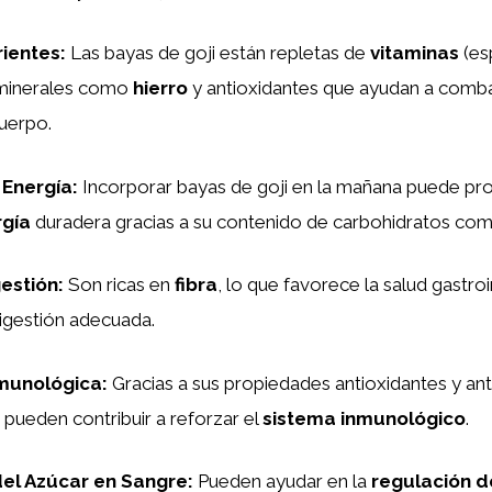
rientes
:
Las bayas de goji están repletas de
vitaminas
(es
, minerales como
hierro
y antioxidantes que ayudan a combat
cuerpo.
 Energía
:
Incorporar bayas de goji en la mañana puede pr
rgía
duradera gracias a su contenido de carbohidratos com
gestión
:
Son ricas en
fibra
, lo que favorece la salud gastroi
gestión adecuada.
nmunológica
:
Gracias a sus propiedades antioxidantes y anti
i pueden contribuir a reforzar el
sistema inmunológico
.
el Azúcar en Sangre
:
Pueden ayudar en la
regulación d