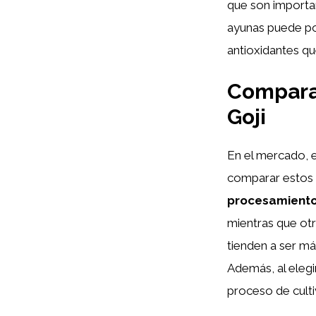
que son importan
ayunas puede pot
antioxidantes qu
Compara
Goji
En el mercado, 
comparar estos 
procesamient
mientras que ot
tienden a ser má
Además, al elegi
proceso de cult