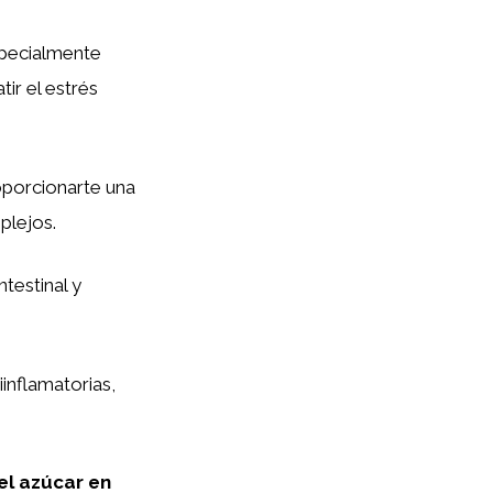
pecialmente
ir el estrés
oporcionarte una
plejos.
ntestinal y
inflamatorias,
el azúcar en