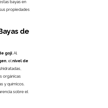
estas bayas en
a sus propiedades
Bayas de
e goji
. Al
gen
, el
nivel de
shidratadas,
s orgánicas
as y químicos.
arencia sobre el