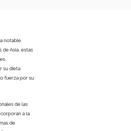
a notable
s de Asia, estas
les,
 su dieta
o fuerza por su
onales de las
ncorporan a la
rmas de