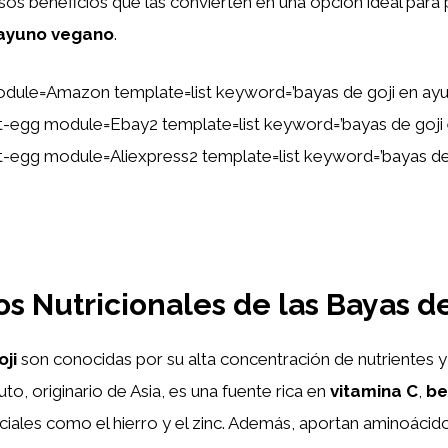
s beneficios que las convierten en una opción ideal para 
ayuno vegano
.
dule=Amazon template=list keyword=’bayas de goji en ay
ent-egg module=Ebay2 template=list keyword=’bayas de goji
ent-egg module=Aliexpress2 template=list keyword=’bayas de
os Nutricionales de las Bayas de
ji
son conocidas por su alta concentración de nutrientes y
to, originario de Asia, es una fuente rica en
vitamina C
,
be
iales como el hierro y el zinc. Además, aportan aminoácid