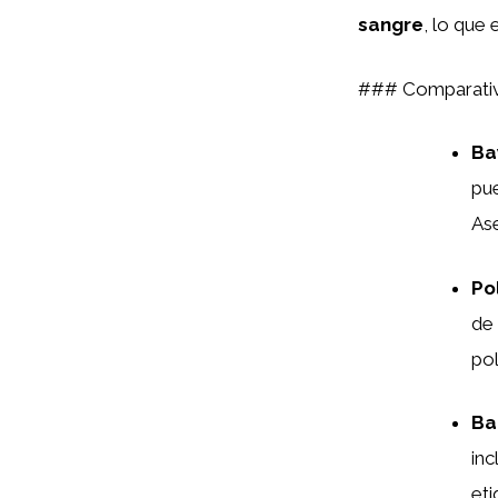
sangre
, lo que 
### Comparativ
Ba
pu
Ase
Po
de 
pol
Ba
inc
eti