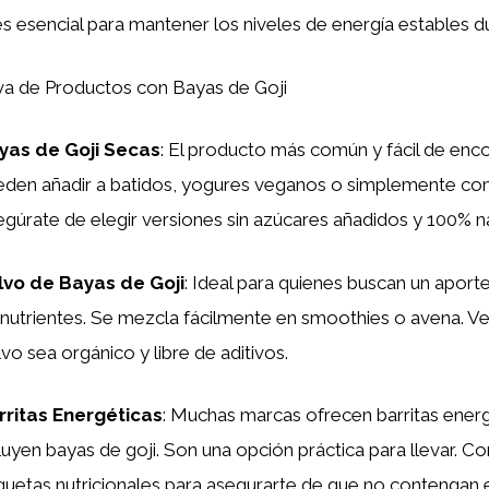
es esencial para mantener los niveles de energía estables du
a de Productos con Bayas de Goji
yas de Goji Secas
: El producto más común y fácil de enco
eden añadir a batidos, yogures veganos o simplemente com
gúrate de elegir versiones sin azúcares añadidos y 100% na
lvo de Bayas de Goji
: Ideal para quienes buscan un apor
nutrientes. Se mezcla fácilmente en smoothies o avena. Ver
vo sea orgánico y libre de aditivos.
rritas Energéticas
: Muchas marcas ofrecen barritas ener
luyen bayas de goji. Son una opción práctica para llevar. C
quetas nutricionales para asegurarte de que no contengan