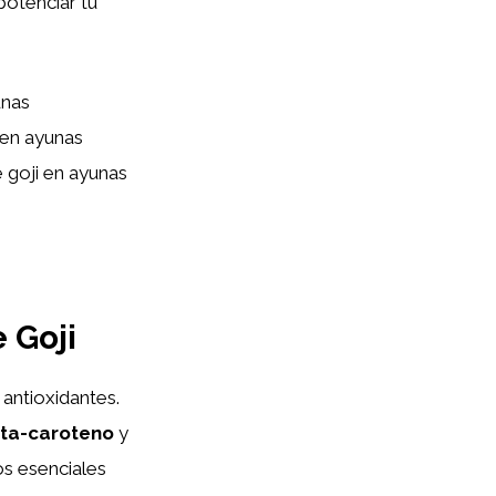
potenciar tu
unas
 en ayunas
 goji en ayunas
 Goji
 antioxidantes.
ta-caroteno
y
os esenciales