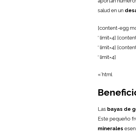
aportan numeroso
salud en un
des
[content-egg mo
‘ limit=4] [cont
‘ limit=4] [cont
‘ limit=4]
«`html
Benefici
Las
bayas de go
Este pequeño fru
minerales
esenc