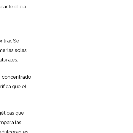
rante el día.
ntrar. Se
erlas solas.
turales.
te concentrado
ifica que el
géticas que
ompara las
 edulcorantes