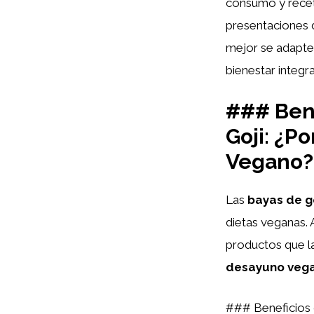
consumo y recet
presentaciones 
mejor se adapte 
bienestar integra
### Bene
Goji: ¿P
Vegano?
Las
bayas de go
dietas veganas.
productos que la
desayuno veg
### Beneficios 