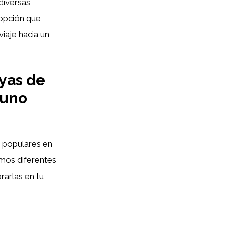
diversas
 opción que
iaje hacia un
yas de
yuno
 populares en
os diferentes
rarlas en tu