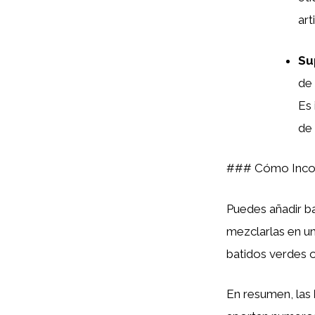
art
Su
de 
Es 
de 
### Cómo Incor
Puedes añadir ba
mezclarlas en u
batidos verdes 
En resumen, las