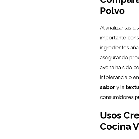
Polvo
Al analizar las d
importante consi
ingredientes añ
asegurando produc
avena ha sido ce
intolerancia o e
sabor
y la
text
consumidores pu
Usos Cre
Cocina 