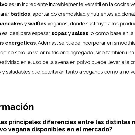
lvo
es un ingrediente increíblemente versátil en la cocina 
parar
batidos
, aportando cremosidad y nutrientes adicional
pancakes
y
waffles
veganos, donde sustituye a los produ
 es ideal para espesar
sopas
y
salsas
, o como base en la
as energéticas
. Además, se puede incorporar en smoothi
do no solo un valor nutricional agregado, sino también una
eatividad en el uso de la avena en polvo puede llevar a la c
s y saludables que deleitarán tanto a veganos como a no v
ormación
as principales diferencias entre las distintas
vo vegana disponibles en el mercado?