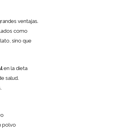
grandes ventajas.
salados como
lato, sino que
l
en la dieta
e salud.
.
vo
n polvo