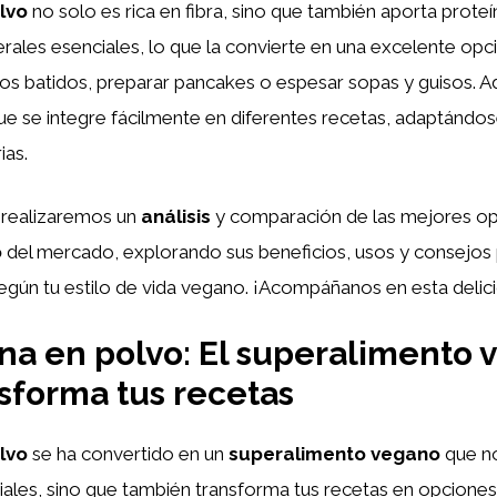
lvo
no solo es rica en fibra, sino que también aporta proteí
rales esenciales, lo que la convierte en una excelente opc
ros batidos, preparar pancakes o espesar sopas y guisos. 
e se integre fácilmente en diferentes recetas, adaptándos
ias.
, realizaremos un
análisis
y comparación de las mejores o
o
del mercado, explorando sus beneficios, usos y consejos p
gún tu estilo de vida vegano. ¡Acompáñanos en esta delici
a en polvo: El superalimento 
sforma tus recetas
lvo
se ha convertido en un
superalimento vegano
que no
iales, sino que también transforma tus recetas en opcione