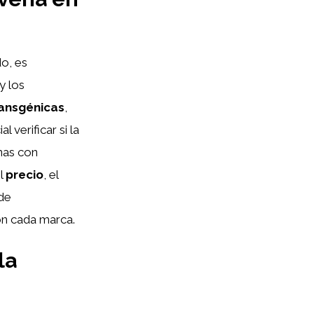
o, es
y los
ransgénicas
,
 verificar si la
onas con
el
precio
, el
 de
on cada marca.
la