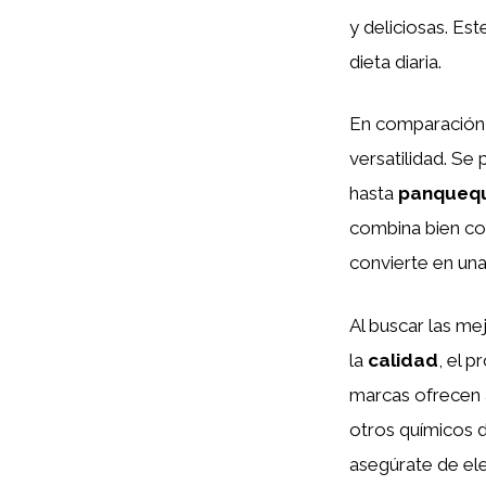
y deliciosas. Es
dieta diaria.
En comparación
versatilidad. Se
hasta
panqueq
combina bien co
convierte en una
Al buscar las m
la
calidad
, el 
marcas ofrecen a
otros químicos d
asegúrate de ele