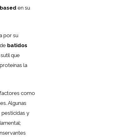
-based
en su
a por su
esde
batidos
sutil que
proteínas la
r factores como
tes. Algunas
 pesticidas y
damental;
onservantes