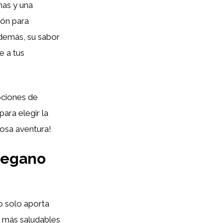
nas y una
ión para
Además, su sabor
e a tus
pciones de
ara elegir la
osa aventura!
vegano
 solo aporta
s más saludables