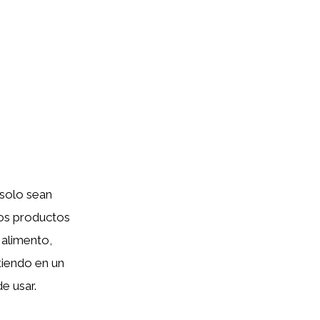
 solo sean
sos productos
 alimento,
tiendo en un
e usar.