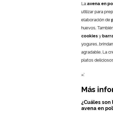
La
avena en po
utilizar para pre
elaboración de
huevos. También
cookies
y
barr
yogures, brindan
agradable. La cr
platos delicioso
«`
Más inf
¿Cuáles son l
avena en pol