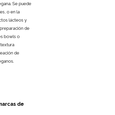
vegana. Se puede
es, o en la
ctos lácteos y
 preparación de
es bowls o
 textura
reación de
eganos.
 marcas de