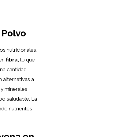
 Polvo
s nutricionales,
 en
fibra
, lo que
una cantidad
 alternativas a
y minerales
po saludable. La
ndo nutrientes
Avena en