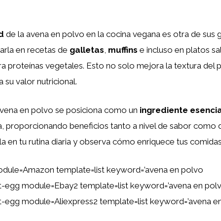
d
de la avena en polvo en la cocina vegana es otra de sus 
arla en recetas de
galletas
,
muffins
e incluso en platos 
 proteínas vegetales. Esto no solo mejora la textura del p
su valor nutricional.
avena en polvo se posiciona como un
ingrediente esencia
 proporcionando beneficios tanto a nivel de sabor como d
rla en tu rutina diaria y observa cómo enriquece tus comidas
odule=Amazon template=list keyword=’avena en polvo
tent-egg module=Ebay2 template=list keyword=’avena en pol
ent-egg module=Aliexpress2 template=list keyword=’avena e