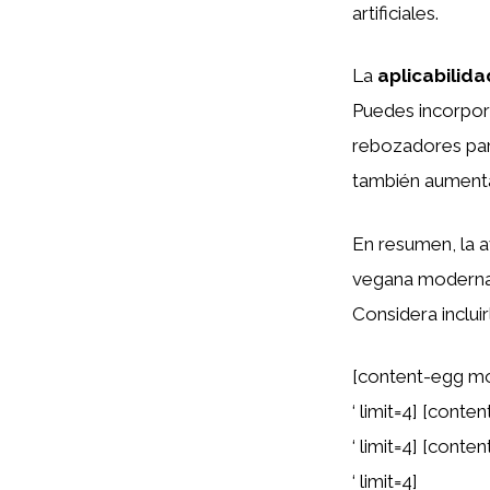
artificiales.
La
aplicabilida
Puedes incorpor
rebozadores para
también aumenta 
En resumen, la 
vegana moderna,
Considera inclui
[content-egg m
‘ limit=4] [con
‘ limit=4] [cont
‘ limit=4]