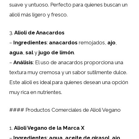
suave y untuoso. Perfecto para quienes buscan un
alioli más ligero y fresco.
3.
Alioli de Anacardos
–
Ingredientes
:
anacardos
remojados,
ajo
,
agua
,
sal
y
jugo de limón
.
–
Análisis
: El uso de anacardos proporciona una
textura muy cremosa y un sabor sutilmente dulce.
Este alioli es ideal para quienes desean una opción
muy rica en nutrientes.
#### Productos Comerciales de Alioli Vegano
1.
Alioli Vegano de la Marca X
–
Ingredientes
:
agua
,
aceite de girasol
,
ajo
,