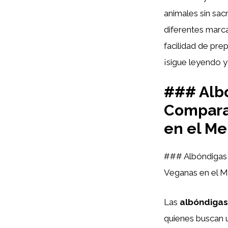
animales sin sac
diferentes marca
facilidad de prep
¡sigue leyendo y
### Albó
Comparat
en el M
### Albóndigas 
Veganas en el 
Las
albóndigas
quienes buscan u