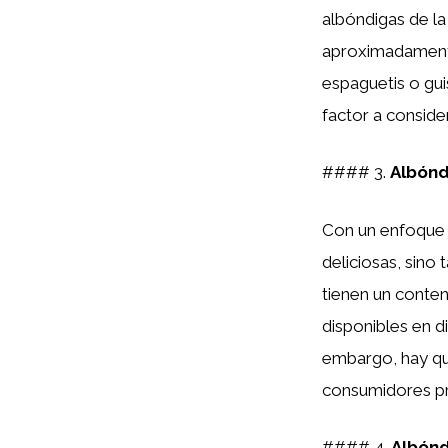
albóndigas de la
aproximadamente
espaguetis o gu
factor a conside
#### 3.
Albónd
Con un enfoque e
deliciosas, sino
tienen un conten
disponibles en d
embargo, hay qu
consumidores pre
#### 4.
Albónd