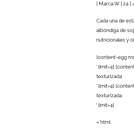
| Marca W | 24 | 4
Cada una de esta
albóndiga de so
nutricionales y o
[content-egg mo
‘ limit=4] [cont
texturizada
‘ limit=4] [cont
texturizada
‘ limit=4]
«`html