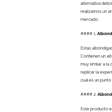
alternativa delic
realizamos un an
mercado.
#### 1.
Albónd
Estas albóndiga
Contienen un al
muy similar a la
replicar la expe
cual es un punto 
#### 2.
Albónd
Este producto 