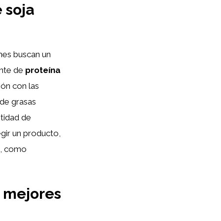
 soja
nes buscan un
ente de
proteína
ión con las
 de grasas
tidad de
legir un producto,
s, como
s mejores