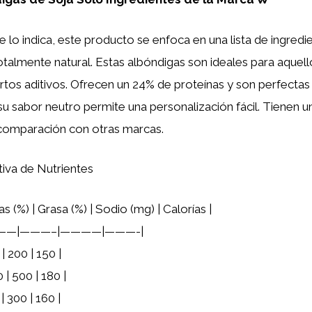
o indica, este producto se enfoca en una lista de ingredi
otalmente natural. Estas albóndigas son ideales para aquel
iertos aditivos. Ofrecen un 24% de proteínas y son perfectas
su sabor neutro permite una personalización fácil. Tienen u
comparación con otras marcas.
va de Nutrientes
as (%) | Grasa (%) | Sodio (mg) | Calorías |
——|———–|————|———-|
 | 200 | 150 |
0 | 500 | 180 |
 | 300 | 160 |