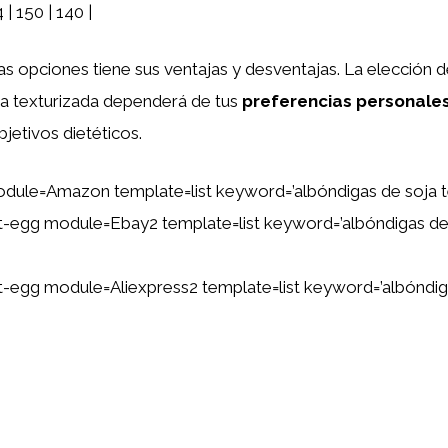
 | 150 | 140 |
s opciones tiene sus ventajas y desventajas. La elección d
ja texturizada dependerá de tus
preferencias personale
bjetivos dietéticos.
dule=Amazon template=list keyword=’albóndigas de soja t
ent-egg module=Ebay2 template=list keyword=’albóndigas de
ent-egg module=Aliexpress2 template=list keyword=’albóndig