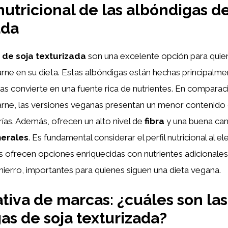
nutricional de las albóndigas de
ada
 de soja texturizada
son una excelente opción para quie
carne en su dieta. Estas albóndigas están hechas principalm
 las convierte en una fuente rica de nutrientes. En comparac
arne, las versiones veganas presentan un menor contenido
rías. Además, ofrecen un alto nivel de
fibra
y una buena can
nerales
. Es fundamental considerar el perfil nutricional al e
 ofrecen opciones enriquecidas con nutrientes adicionale
hierro, importantes para quienes siguen una dieta vegana.
iva de marcas: ¿cuáles son la
as de soja texturizada?