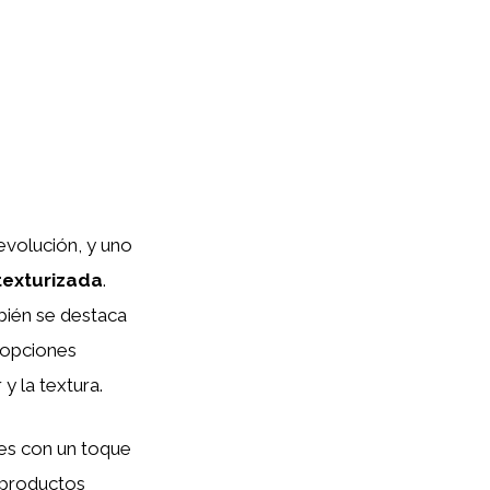
 evolución, y uno
texturizada
.
bién se destaca
s opciones
y la textura.
les con un toque
 productos