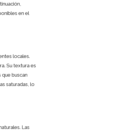
ntinuación,
onibles en el
entes locales.
bra. Su textura es
os que buscan
as saturadas, lo
naturales. Las