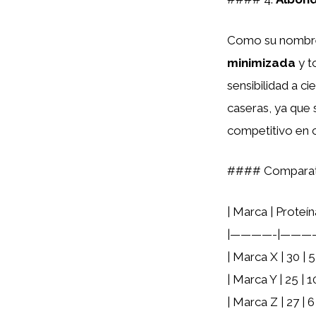
Como su nombre l
minimizada
y t
sensibilidad a c
caseras, ya que 
competitivo en 
#### Comparati
| Marca | Proteín
|————-|———
| Marca X | 30 | 5
| Marca Y | 25 | 1
| Marca Z | 27 | 6