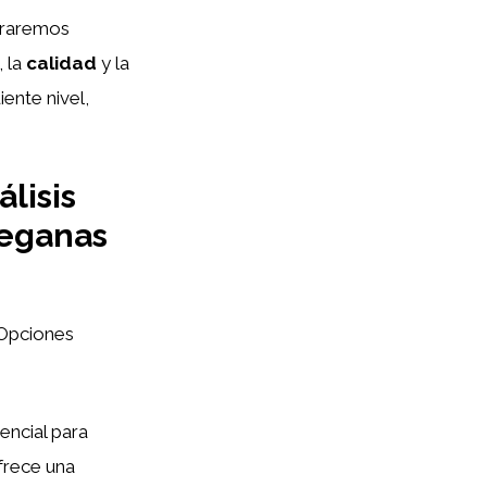
pararemos
, la
calidad
y la
iente nivel,
lisis
Veganas
 Opciones
encial para
frece una