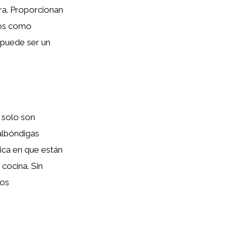
ura. Proporcionan
tos como
 puede ser un
 solo son
 albóndigas
dica en que están
 cocina. Sin
nos