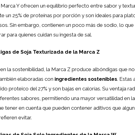
 Marca Y ofrecen un equilibrio perfecto entre sabor y text
 un 25% de proteínas por porción y son ideales para pla
isos. Sin embargo, contienen un poco más de sodio, lo que
rar para quienes cuidan su ingesta de sal.
igas de Soja Texturizada de la Marca Z
n la sostenibilidad, la Marca Z produce albóndigas que no
 también elaboradas con
ingredientes sostenibles
. Estas
ido proteico del 27% y son bajas en calorías. Su ventaja ra
iferentes sabores, permitiendo una mayor versatilidad en la
e tener en cuenta que pueden contener aditivos que algu
fieren evitar.
igas de Soja Solo Ingredientes de la Marca W