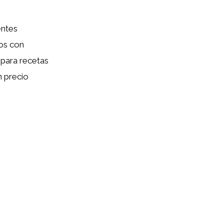
entes
los con
 para recetas
n precio