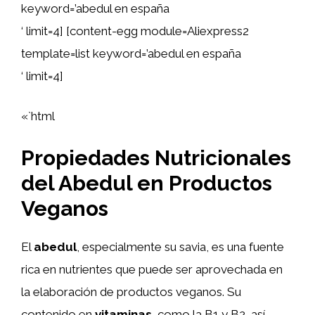
keyword=’abedul en españa
‘ limit=4] [content-egg module=Aliexpress2
template=list keyword=’abedul en españa
‘ limit=4]
«`html
Propiedades Nutricionales
del Abedul en Productos
Veganos
El
abedul
, especialmente su savia, es una fuente
rica en nutrientes que puede ser aprovechada en
la elaboración de productos veganos. Su
contenido en
vitaminas
, como la B1 y B2, así